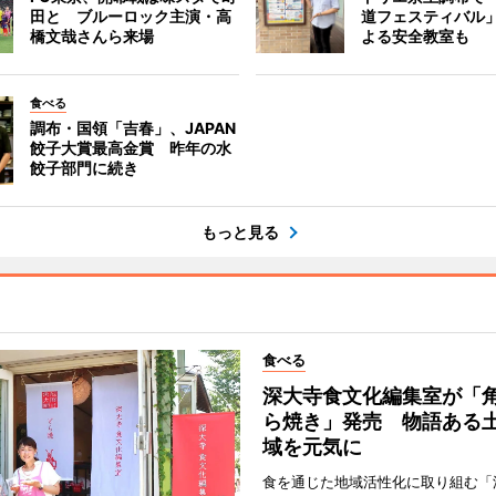
田と ブルーロック主演・高
道フェスティバル
橋文哉さんら来場
よる安全教室も
食べる
調布・国領「吉春」、JAPAN
餃子大賞最高金賞 昨年の水
餃子部門に続き
もっと見る
食べる
深大寺食文化編集室が「
ら焼き」発売 物語ある
域を元気に
食を通じた地域活性化に取り組む「