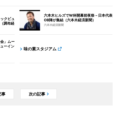
六本木ヒルズでW杯開幕前夜祭－日本代表
リックビュ
OB陣が集結（六本木経済新聞）
（調布経
六本木経済新聞
大会」ムー
ューイン
味の素スタジアム
記事
次の記事