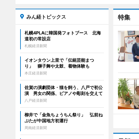
みん経トピックス
特集
札幌4PLAに韓国発フォトブース 北海
道初の常設店
札幌経済新聞
イオンタウン上里で「伝統芸能まつ
り」 獅子舞や太鼓、着物体験も
本庄経済新聞
佐賀の演劇団体・猫を飼う、八戸で初公
演 男女の関係、ピアノや彫刻を交えて
八戸経済新聞
柳井で「金魚ちょうちん祭り」 弘前ね
ぷたが中国地方初運行
周南経済新聞