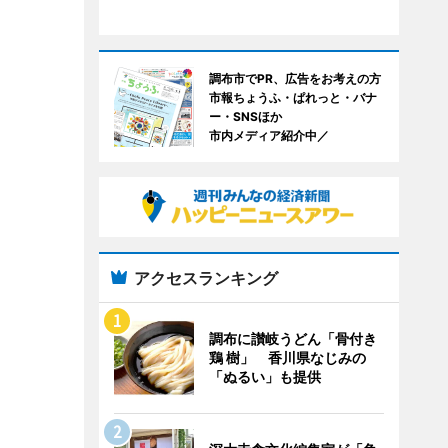
調布市でPR、広告をお考えの方
市報ちょうふ・ぱれっと・バナ
ー・SNSほか
市内メディア紹介中／
アクセスランキング
調布に讃岐うどん「骨付き
鶏 樹」 香川県なじみの
「ぬるい」も提供