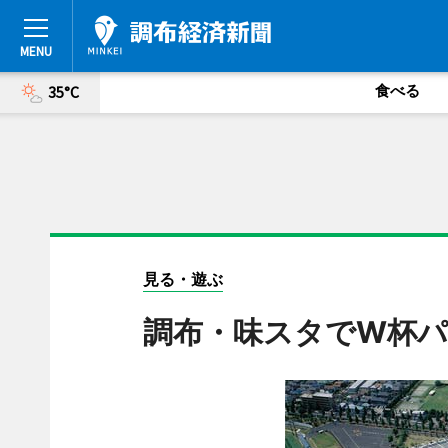
食べる
35°C
見る・遊ぶ
調布・味スタでW杯