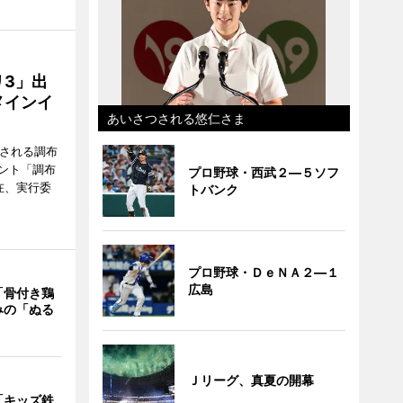
3」出
メインイ
あいさつされる悠仁さま
催される調布
ント「調布
プロ野球・西武２―５ソフ
在、実行委
トバンク
プロ野球・ＤｅＮＡ２―１
広島
「骨付き鶏
みの「ぬる
Ｊリーグ、真夏の開幕
「キッズ鉄