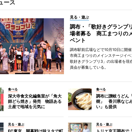
ュース
見る・遊ぶ
調布・「歌好きグランプリ
場者募る 商工まつりの
ベント
調布駅前広場などで10月10日に開
市商工まつりのメインステージイベ
歌好きグランプリ3」の出場者を現
員会が募集している。
食べる
食べる
深大寺食文化編集室が「角大
調布に讃岐うどん
師どら焼き」発売 物語ある
樹」 香川県なじ
土産で地域を元気に
い」も提供
見る・遊ぶ
見る・遊ぶ
FC東京、開幕戦は味スタで町
トリエ京王調布で