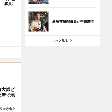
」 駅員に
新垣前衆院議員が中道離党
もっと見る
角大師ど
土産で地
深大寺食文