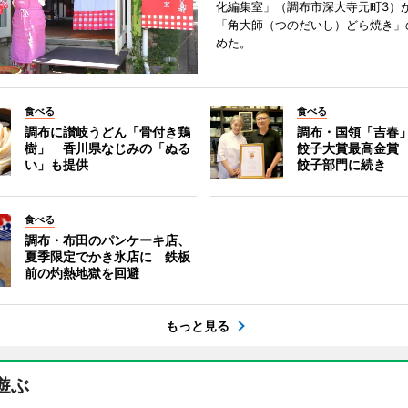
化編集室」（調布市深大寺元町3）が
「角大師（つのだいし）どら焼き」
めた。
食べる
食べる
調布に讃岐うどん「骨付き鶏
調布・国領「吉春」
樹」 香川県なじみの「ぬる
餃子大賞最高金賞
い」も提供
餃子部門に続き
食べる
調布・布田のパンケーキ店、
夏季限定でかき氷店に 鉄板
前の灼熱地獄を回避
もっと見る
遊ぶ