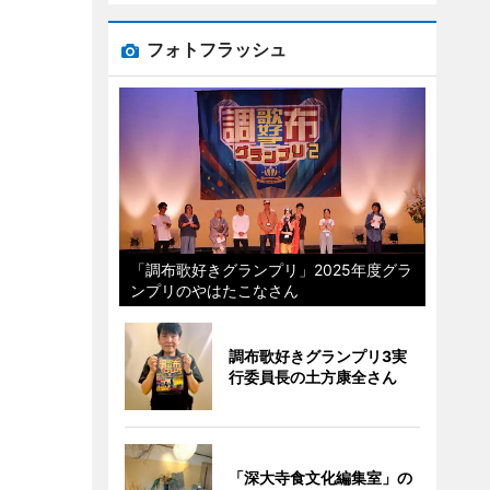
フォトフラッシュ
「調布歌好きグランプリ」2025年度グラ
ンプリのやはたこなさん
調布歌好きグランプリ3実
行委員長の土方康全さん
「深大寺食文化編集室」の