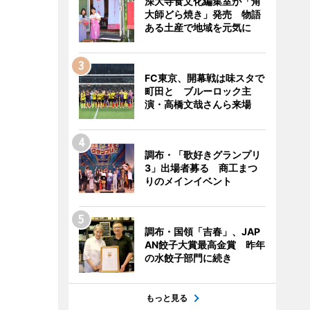
深大寺食文化編集室が「角
大師どら焼き」発売 物語
ある土産で地域を元気に
FC東京、開幕戦は味スタで
町田と ブルーロック主
演・高橋文哉さんら来場
調布・「歌好きグランプリ
3」出場者募る 商工まつ
りのメインイベント
調布・国領「吉春」、JAP
AN餃子大賞最高金賞 昨年
の水餃子部門に続き
もっと見る