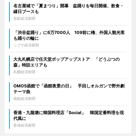
名古屋城で「夏まつり」開幕 盆踊りを毎日開催、飲食・
縁日ブースも
名駅経済新聞
「渋谷盆踊り」に6万7000人 109前に櫓、外国人観光客
も踊りの輪に
シブヤ経済新聞
大丸札幌店で任天堂ポップアップストア 「どうぶつの
森」特設エリアも
札幌経済新聞
OMO5函館で「函館夜景の日」 手回しオルガンで野外劇
テーマ曲
函館経済新聞
香港・九龍塘に韓国料理店「Social」 韓国定番料理を現
代風に
香港経済新聞