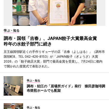
学ぶ・知る
調布・国領「吉春」、JAPAN餃子大賞最高金賞
昨年の水餃子部門に続き
京王線国領駅近くの手作りギョーザの店「吉春（よしはる）」（調布市
国領町8、TEL 042-426-8153）が「JAPAN餃子（ぎょうざ）大賞
2026」の「餃子銘店大賞」部門で最高金賞を受賞し、7月24日に都内
で開かれた授賞式で表彰された。
学ぶ・知る
調布・狛江の「居場所ガイド」発行 猿田彦珈琲調
布焙煎ホールでも配架
学ぶ・知る