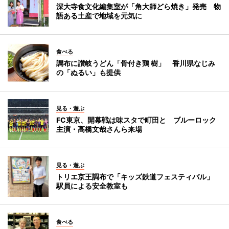
深大寺食文化編集室が「角大師どら焼き」発売 物
語ある土産で地域を元気に
食べる
調布に讃岐うどん「骨付き鶏 樹」 香川県なじみ
の「ぬるい」も提供
見る・遊ぶ
FC東京、開幕戦は味スタで町田と ブルーロック
主演・高橋文哉さんら来場
見る・遊ぶ
トリエ京王調布で「キッズ鉄道フェスティバル」
駅員による安全教室も
食べる