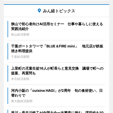
みん経トピックス
狭山で初心者向けAI活用セミナー 仕事や暮らしに使える
実践法紹介
狭山経済新聞
千葉ポートタワーで「BLUE＆FIRE mini」 地元店が鉄板
焼き料理提供
千葉経済新聞
上里町の児童生徒16人が町長らと意見交換 議場で町への
提案、再質問も
本庄経済新聞
河内小阪の「cuisine HAGI」が2周年 旬の食材使い、日
替わりで
東大阪経済新聞
平川・長谷川鉄工が全国大会一次審査に挑む 浮世絵を10