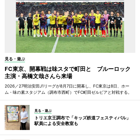
見る・遊ぶ
FC東京、開幕戦は味スタで町田と ブルーロック
主演・高橋文哉さんら来場
2026／27明治安田J1リーグが8月7日に開幕し、FC東京は8日、ホー
ム・味の素スタジアム（調布市西町）でFC町田ゼルビアと対戦する。
見る・遊ぶ
トリエ京王調布で「キッズ鉄道フェスティバル」
駅員による安全教室も