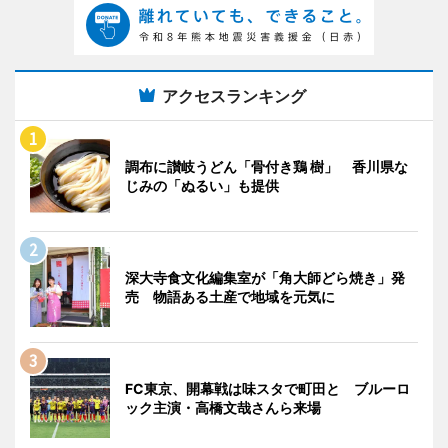
アクセスランキング
調布に讃岐うどん「骨付き鶏 樹」 香川県な
じみの「ぬるい」も提供
深大寺食文化編集室が「角大師どら焼き」発
売 物語ある土産で地域を元気に
FC東京、開幕戦は味スタで町田と ブルーロ
ック主演・高橋文哉さんら来場