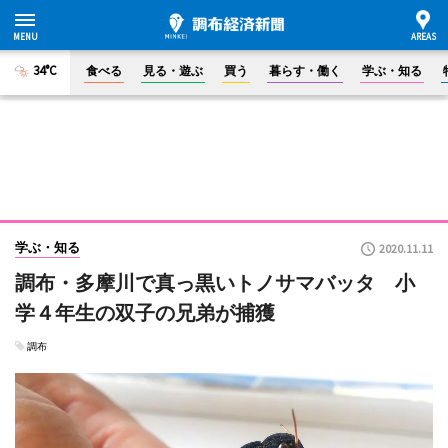
34°C
食べる
見る・遊ぶ
買う
暮らす・働く
学ぶ・知る
学ぶ・知る
2020.11.11
調布・多摩川で真っ黒いトノサマバッタ 小
学４年生の双子の兄弟が捕獲
調布