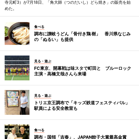
寺元町3）が7月18日、「角大師（つのだいし）どら焼き」の販売を始
めた。
食べる
調布に讃岐うどん「骨付き鶏 樹」 香川県なじみ
の「ぬるい」も提供
見る・遊ぶ
FC東京、開幕戦は味スタで町田と ブルーロック
主演・高橋文哉さんら来場
見る・遊ぶ
トリエ京王調布で「キッズ鉄道フェスティバル」
駅員による安全教室も
食べる
調布・国領「吉春」、JAPAN餃子大賞最高金賞