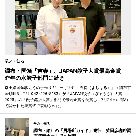
学ぶ・知る
調布・国領「吉春」、JAPAN餃子大賞最高金賞
昨年の水餃子部門に続き
京王線国領駅近くの手作りギョーザの店「吉春（よしはる）」（調布市
国領町8、TEL 042-426-8153）が「JAPAN餃子（ぎょうざ）大賞
2026」の「餃子銘店大賞」部門で最高金賞を受賞し、7月24日に都内
で開かれた授賞式で表彰された。
学ぶ・知る
調布・狛江の「居場所ガイド」発行 猿田彦珈琲調
布焙煎ホールでも配架