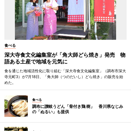
食べる
深大寺食文化編集室が「角大師どら焼き」発売 物
語ある土産で地域を元気に
食を通じた地域活性化に取り組む「深大寺食文化編集室」（調布市深大
寺元町3）が7月18日、「角大師（つのだいし）どら焼き」の販売を始
めた。
食べる
調布に讃岐うどん「骨付き鶏 樹」 香川県なじみ
の「ぬるい」も提供