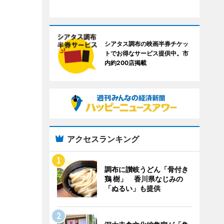
シアタス調布の映画半券チケッ
トでお得なサービス提供中。市
内約200店掲載
アクセスランキング
調布に讃岐うどん「骨付き
鶏 樹」 香川県なじみの
「ぬるい」も提供