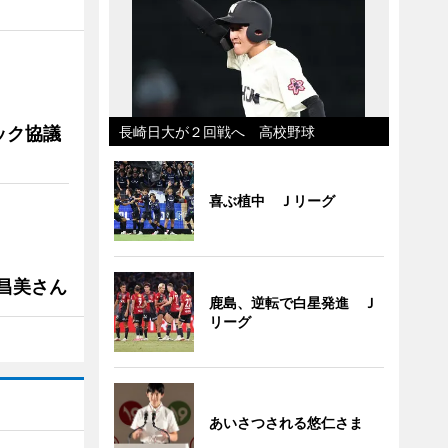
ック協議
長崎日大が２回戦へ 高校野球
喜ぶ植中 Ｊリーグ
槻昌美さん
鹿島、逆転で白星発進 Ｊ
リーグ
あいさつされる悠仁さま