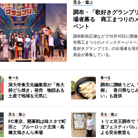
見る・遊ぶ
調布・「歌好きグランプリ
場者募る 商工まつりの
ベント
調布駅前広場などで10月10日に開
市商工まつりのメインステージイベ
歌好きグランプリ3」の出場者を現
員会が募集している。
食べる
食べる
深大寺食文化編集室が「角大
調布に讃岐うどん
師どら焼き」発売 物語ある
樹」 香川県なじ
土産で地域を元気に
い」も提供
見る・遊ぶ
見る・遊ぶ
FC東京、開幕戦は味スタで町
トリエ京王調布で
田と ブルーロック主演・高
道フェスティバル
橋文哉さんら来場
よる安全教室も