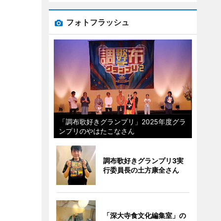
フォトフラッシュ
「調布歌好きグランプリ」2025年度グラ
ンプリのやはたこなさん
調布歌好きグランプリ3実
行委員長の土方康全さん
「深大寺食文化編集室」の