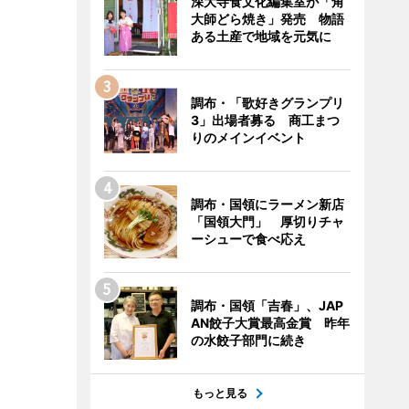
深大寺食文化編集室が「角
大師どら焼き」発売 物語
ある土産で地域を元気に
調布・「歌好きグランプリ
3」出場者募る 商工まつ
りのメインイベント
調布・国領にラーメン新店
「国領大門」 厚切りチャ
ーシューで食べ応え
調布・国領「吉春」、JAP
AN餃子大賞最高金賞 昨年
の水餃子部門に続き
もっと見る