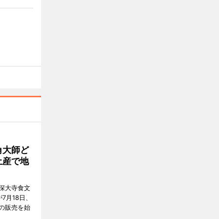
角大師ど
土産で地
深大寺食文
7月18日、
の販売を始