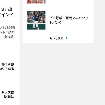
3」出
メインイ
プロ野球・西武２―５ソフ
トバンク
催される調布
ント「調布
在、実行委
もっと見る
「骨付き鶏
みの「ぬる
「キッズ鉄
」 駅員に