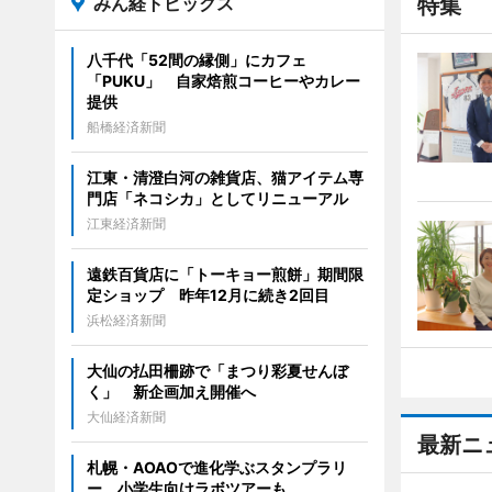
みん経トピックス
特集
八千代「52間の縁側」にカフェ
「PUKU」 自家焙煎コーヒーやカレー
提供
船橋経済新聞
江東・清澄白河の雑貨店、猫アイテム専
門店「ネコシカ」としてリニューアル
江東経済新聞
遠鉄百貨店に「トーキョー煎餅」期間限
定ショップ 昨年12月に続き2回目
浜松経済新聞
大仙の払田柵跡で「まつり彩夏せんぼ
く」 新企画加え開催へ
大仙経済新聞
最新ニ
札幌・AOAOで進化学ぶスタンプラリ
ー 小学生向けラボツアーも