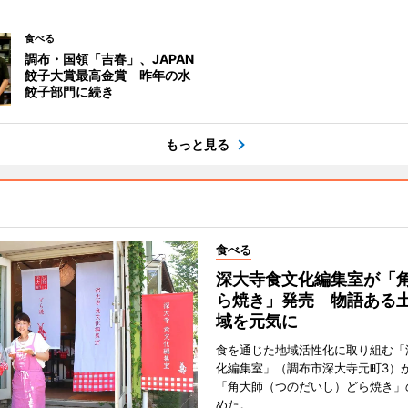
食べる
調布・国領「吉春」、JAPAN
餃子大賞最高金賞 昨年の水
餃子部門に続き
もっと見る
食べる
深大寺食文化編集室が「
ら焼き」発売 物語ある
域を元気に
食を通じた地域活性化に取り組む「
化編集室」（調布市深大寺元町3）が
「角大師（つのだいし）どら焼き」
めた。