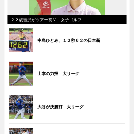
２２歳吉沢がツアー初Ｖ 女子ゴルフ
中島ひとみ、１２秒６２の日本新
山本の力投 大リーグ
大谷が決勝打 大リーグ