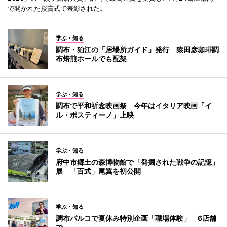
で開かれた授賞式で表彰された。
学ぶ・知る
調布・狛江の「居場所ガイド」発行 猿田彦珈琲調
布焙煎ホールでも配架
学ぶ・知る
調布で平和祈念映画祭 今年はイタリア映画「イ
ル・ポスティーノ」上映
学ぶ・知る
府中市郷土の森博物館で「発掘された戦争の記憶」
展 「百式」尾翼を初公開
学ぶ・知る
調布パルコで夏休み特別企画「職場体験」 6店舗