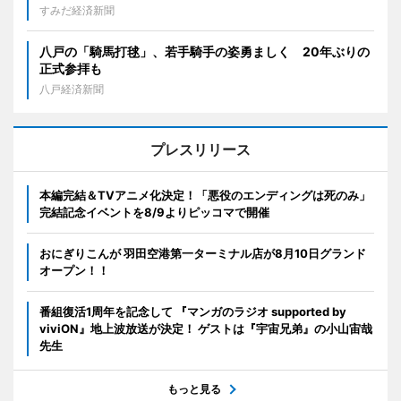
すみだ経済新聞
八戸の「騎馬打毬」、若手騎手の姿勇ましく 20年ぶりの
正式参拝も
八戸経済新聞
プレスリリース
本編完結＆TVアニメ化決定！「悪役のエンディングは死のみ」
完結記念イベントを8/9よりピッコマで開催
おにぎりこんが 羽田空港第一ターミナル店が8月10日グランド
オープン！！
番組復活1周年を記念して 『マンガのラジオ supported by
viviON』地上波放送が決定！ ゲストは『宇宙兄弟』の小山宙哉
先生
もっと見る