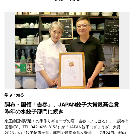
学ぶ・知る
調布・国領「吉春」、JAPAN餃子大賞最高金賞
昨年の水餃子部門に続き
京王線国領駅近くの手作りギョーザの店「吉春（よしはる）」（調布市
国領町8、TEL 042-426-8153）が「JAPAN餃子（ぎょうざ）大賞
2026」の「餃子銘店大賞」部門で最高金賞を受賞し、7月24日に都内