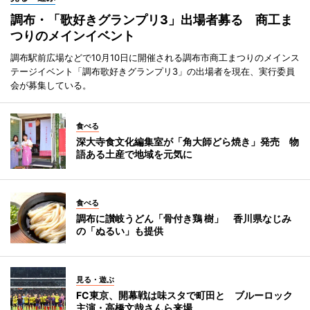
調布・「歌好きグランプリ3」出場者募る 商工ま
つりのメインイベント
調布駅前広場などで10月10日に開催される調布市商工まつりのメインス
テージイベント「調布歌好きグランプリ3」の出場者を現在、実行委員
会が募集している。
食べる
深大寺食文化編集室が「角大師どら焼き」発売 物
語ある土産で地域を元気に
食べる
調布に讃岐うどん「骨付き鶏 樹」 香川県なじみ
の「ぬるい」も提供
見る・遊ぶ
FC東京、開幕戦は味スタで町田と ブルーロック
主演・高橋文哉さんら来場