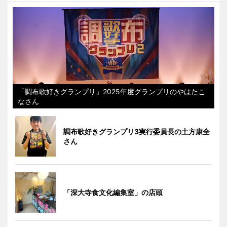
「調布歌好きグランプリ」2025年度グランプリのやはたこ
なさん
調布歌好きグランプリ3実行委員長の土方康全
さん
「深大寺食文化編集室」の店頭