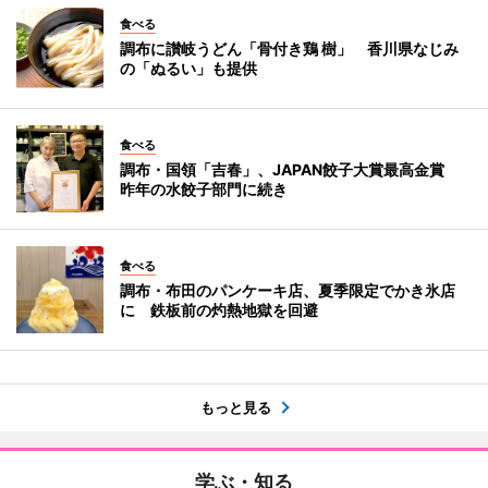
食べる
調布に讃岐うどん「骨付き鶏 樹」 香川県なじみ
の「ぬるい」も提供
食べる
調布・国領「吉春」、JAPAN餃子大賞最高金賞
昨年の水餃子部門に続き
食べる
調布・布田のパンケーキ店、夏季限定でかき氷店
に 鉄板前の灼熱地獄を回避
もっと見る
学ぶ・知る