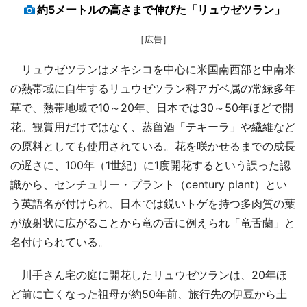
約5メートルの高さまで伸びた「リュウゼツラン」
［広告］
リュウゼツランはメキシコを中心に米国南西部と中南米
の熱帯域に自生するリュウゼツラン科アガベ属の常緑多年
草で、熱帯地域で10～20年、日本では30～50年ほどで開
花。観賞用だけではなく、蒸留酒「テキーラ」や繊維など
の原料としても使用されている。花を咲かせるまでの成長
の遅さに、100年（1世紀）に1度開花するという誤った認
識から、センチュリー・プラント（century plant）とい
う英語名が付けられ、日本では鋭いトゲを持つ多肉質の葉
が放射状に広がることから竜の舌に例えられ「竜舌蘭」と
名付けられている。
川手さん宅の庭に開花したリュウゼツランは、20年ほ
ど前に亡くなった祖母が約50年前、旅行先の伊豆から土