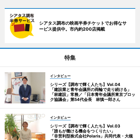
シアタス調布の映画半券チケットでお得なサ
ービス提供中。市内約200店掲載
特集
インタビュー
シリーズ【調布で輝く人たち】Vol.04
「建設業と青年会議所の両輪で走り続ける」
「林建設」常務／「日本青年会議所東京ブロッ
ク協議会」第54代会長 林慎一郎さん
インタビュー
シリーズ【調布で輝く人たち】Vol.03
「誰もが働ける機会をつくりたい」
「非営利型株式会社Polaris」共同代表・大槻