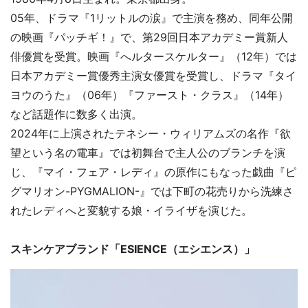
05年、ドラマ『1リットルの涙』で主演を務め、同年公開
の映画『パッチギ！』で、第29回日本アカデミー賞新人
俳優賞を受賞。映画『へルタースケルター』（12年）では
日本アカデミー賞優秀主演女優賞を受賞し、ドラマ『タイ
ヨウのうた』（06年）『ファースト・クラス』（14年）
など話題作に数多く出演。
2024年に上演されたテネシー・ウィリアムズの名作『欲
望という名の電車』では初舞台で主人公のブランチを演
じ、『マイ・フェア・レディ』の原作にもなった戯曲『ピ
グマリオン-PYGMALION-』では下町の花売りから洗練さ
れたレディへと変貌する娘・イライザを演じた。
スキンケアブランド「ESIENCE（エシエンス）」