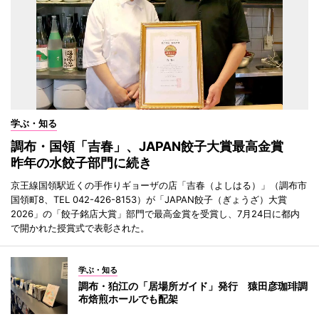
学ぶ・知る
調布・国領「吉春」、JAPAN餃子大賞最高金賞
昨年の水餃子部門に続き
京王線国領駅近くの手作りギョーザの店「吉春（よしはる）」（調布市
国領町8、TEL 042-426-8153）が「JAPAN餃子（ぎょうざ）大賞
2026」の「餃子銘店大賞」部門で最高金賞を受賞し、7月24日に都内
で開かれた授賞式で表彰された。
学ぶ・知る
調布・狛江の「居場所ガイド」発行 猿田彦珈琲調
布焙煎ホールでも配架