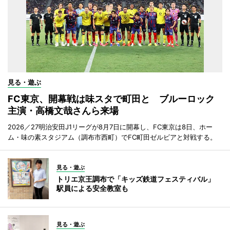
見る・遊ぶ
FC東京、開幕戦は味スタで町田と ブルーロック
主演・高橋文哉さんら来場
2026／27明治安田J1リーグが8月7日に開幕し、FC東京は8日、ホー
ム・味の素スタジアム（調布市西町）でFC町田ゼルビアと対戦する。
見る・遊ぶ
トリエ京王調布で「キッズ鉄道フェスティバル」
駅員による安全教室も
見る・遊ぶ