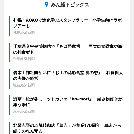
みん経トピックス
札幌・AOAOで進化学ぶスタンプラリー 小学生向けラボ
ツアーも
札幌経済新聞
千葉県立中央博物館で「ちば恐竜博」 巨大肉食恐竜や海
の捕食者も
千葉経済新聞
岩木山神社向かいに「お山の花彩食堂 龍の憩」 和食職人
の夫婦が経営
弘前経済新聞
浅草・松が谷にニットカフェ「ito-mori」 編み物好きが
集う場に
浅草経済新聞
北習志野の老舗精肉店「鳥吉」が創業170周年 幕末から
続くのれん守る