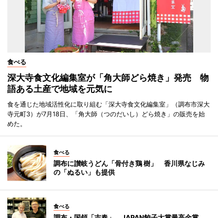
食べる
深大寺食文化編集室が「角大師どら焼き」発売 物
語ある土産で地域を元気に
食を通じた地域活性化に取り組む「深大寺食文化編集室」（調布市深大
寺元町3）が7月18日、「角大師（つのだいし）どら焼き」の販売を始
めた。
食べる
調布に讃岐うどん「骨付き鶏 樹」 香川県なじみ
の「ぬるい」も提供
食べる
調布・国領「吉春」、JAPAN餃子大賞最高金賞