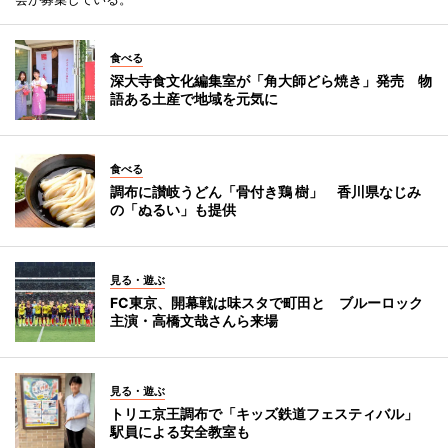
食べる
深大寺食文化編集室が「角大師どら焼き」発売 物
語ある土産で地域を元気に
食べる
調布に讃岐うどん「骨付き鶏 樹」 香川県なじみ
の「ぬるい」も提供
見る・遊ぶ
FC東京、開幕戦は味スタで町田と ブルーロック
主演・高橋文哉さんら来場
見る・遊ぶ
トリエ京王調布で「キッズ鉄道フェスティバル」
駅員による安全教室も