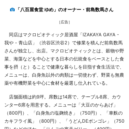
「八百屋食堂 ゆめ」のオーナー・前島数馬さん
［広告］
同店はマクロビオティック居酒屋「IZAKAYA GAYA -
我や - 青山店」（渋谷区渋谷2）で修業を積んだ前島数馬
さんが独立し、出店。マクロビオティックとは、穀物や野
菜、海藻などを中心とする日本の伝統食をベースとした食
事を摂（と）ることで健康な暮らしを目指す食生活法で、
メニューは、白身魚以外の肉類は一切使わず、野菜も無農
薬や有機野菜を中心に食材を厳選し仕入れている。
店舗面積は約9坪。席数は14席で、テーブル8席、カウ
ンター6席を用意する。メニューは「大豆のからあげ」
（800円）、「白身魚の塩麹焼き」（750円）、「車麩の
カキフライ風」（800円）、「うどんDEボンゴレ」（750
円）などのほか、「りんごの寒天ゼリー」（400円）、