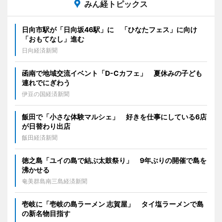
みん経トピックス
日向市駅が「日向坂46駅」に 「ひなたフェス」に向け
「おもてなし」進む
日向経済新聞
函南で地域交流イベント「D-Cカフェ」 夏休みの子ども
連れでにぎわう
伊豆の国経済新聞
飯田で「小さな体験マルシェ」 好きを仕事にしている6店
が日替わり出店
飯田経済新聞
徳之島「ユイの島で結ぶ太鼓祭り」 9年ぶりの開催で島を
沸かせる
奄美群島南三島経済新聞
壱岐に「壱岐の島ラーメン 志賀屋」 タイ塩ラーメンで島
の新名物目指す