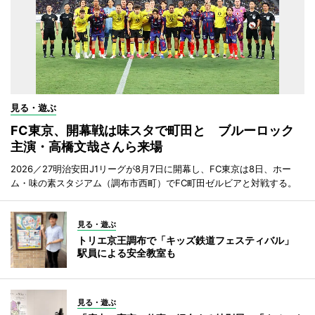
見る・遊ぶ
FC東京、開幕戦は味スタで町田と ブルーロック
主演・高橋文哉さんら来場
2026／27明治安田J1リーグが8月7日に開幕し、FC東京は8日、ホー
ム・味の素スタジアム（調布市西町）でFC町田ゼルビアと対戦する。
見る・遊ぶ
トリエ京王調布で「キッズ鉄道フェスティバル」
駅員による安全教室も
見る・遊ぶ