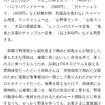
「バニラパウンドケーキ」（580円）、「ガトーショコ
ラ」（600円）など砂糖や卵、乳製品を使わないスイーツ
も用意。ランチメニューは、「お野菜ランチ」「お魚ラン
チ」「大豆の唐揚定食」「レンコンのステーキ定食」「海
老と豆腐のチャンプルー定食」（以上900円）などを用意
する。
前職で料理長から副社長まで務めた前島さんが独立した
最も大きな理由は、健康に良いおいしい弁当を作り、多く
の人に食べてもらうため。以前は110キログラムを超える
肥満体型だったという前島さんは「突然病気で倒れた父親
のために母親が食事療法の一環として取り入れたのがマク
ロビオティックだった。食事を変えるだけで、肉体的にも
精神的にも健康に過ごせ、毎日の生活が全く変わる。野菜
の勉強や良い食材を仕入れるためのルート開拓などに奔走
するうち、せっかく野菜を作っても、お客さまに直接届け