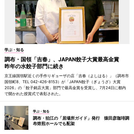
学ぶ・知る
調布・国領「吉春」、JAPAN餃子大賞最高金賞
昨年の水餃子部門に続き
京王線国領駅近くの手作りギョーザの店「吉春（よしはる）」（調布市
国領町8、TEL 042-426-8153）が「JAPAN餃子（ぎょうざ）大賞
2026」の「餃子銘店大賞」部門で最高金賞を受賞し、7月24日に都内
で開かれた授賞式で表彰された。
学ぶ・知る
調布・狛江の「居場所ガイド」発行 猿田彦珈琲調
布焙煎ホールでも配架