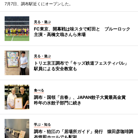
7月7日、調布駅近くにオープンした。
見る・遊ぶ
FC東京、開幕戦は味スタで町田と ブルーロック
主演・高橋文哉さんら来場
見る・遊ぶ
トリエ京王調布で「キッズ鉄道フェスティバル」
駅員による安全教室も
食べる
調布・国領「吉春」、JAPAN餃子大賞最高金賞
昨年の水餃子部門に続き
学ぶ・知る
調布・狛江の「居場所ガイド」発行 猿田彦珈琲調
布焙煎ホールでも配架