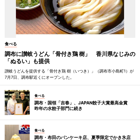
食べる
調布に讃岐うどん「骨付き鶏 樹」 香川県なじみの
「ぬるい」も提供
讃岐うどんを提供する「骨付き鶏 樹（いつき）」（調布市小島町1）が
7月7日、調布駅近くにオープンした。
食べる
調布・国領「吉春」、JAPAN餃子大賞最高金賞
昨年の水餃子部門に続き
食べる
調布・布田のパンケーキ店、夏季限定でかき氷店