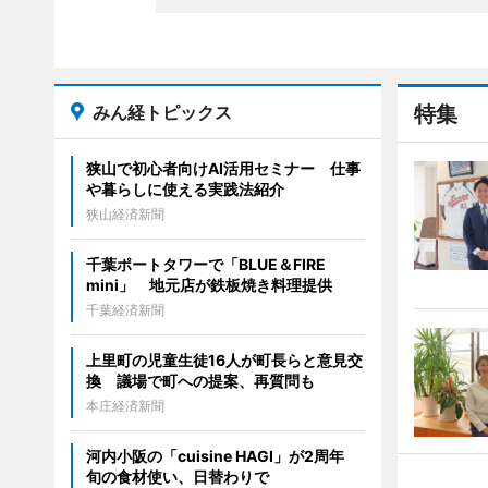
みん経トピックス
特集
狭山で初心者向けAI活用セミナー 仕事
や暮らしに使える実践法紹介
狭山経済新聞
千葉ポートタワーで「BLUE＆FIRE
mini」 地元店が鉄板焼き料理提供
千葉経済新聞
上里町の児童生徒16人が町長らと意見交
換 議場で町への提案、再質問も
本庄経済新聞
河内小阪の「cuisine HAGI」が2周年
旬の食材使い、日替わりで