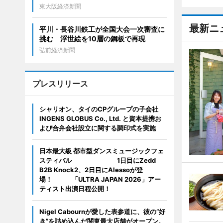
東大阪経済新聞
最新ニ
平川・長谷川鉄工が全国大会一次審査に
挑む 浮世絵を10層の鋼板で再現
弘前経済新聞
プレスリリース
シャリオン、タイのCPグループの子会社
INGENS GLOBUS Co., Ltd. と資本提携お
よび合弁会社設立に関する調印式を実施
日本最大級 都市型ダンスミュージックフェ
スティバル 1日目にZedd
B2B Knock2、2日目にAlessoが登
場！ 「ULTRA JAPAN 2026」アー
ティスト出演日程公開！
Nigel Cabournが愛した表参道に、彼の“好
き”を詰め込んだ関東最大店舗がオープン。