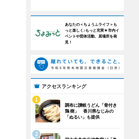
あなたの＜ちょうふライフ＞も
っと楽しく♪もっと充実★市内イ
ベントや団体活動、居場所を発
見！
アクセスランキング
調布に讃岐うどん「骨付き
鶏 樹」 香川県なじみの
「ぬるい」も提供