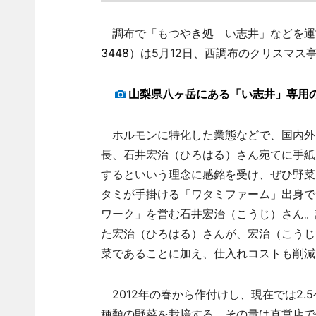
調布で「もつやき処 い志井」などを運営
3448
）は5月12日、西調布のクリスマス
山梨県八ヶ岳にある「い志井」専用
ホルモンに特化した業態などで、国内外に
長、石井宏治（ひろはる）さん宛てに手紙が
するといいう理念に感銘を受け、ぜひ野菜
タミが手掛ける「ワタミファーム」出身で
ワーク」を営む石井宏治（こうじ）さん。
た宏治（ひろはる）さんが、宏治（こうじ
菜であることに加え、仕入れコストも削減
2012年の春から作付けし、現在では2.
種類の野菜を栽培する。その量は直営店で