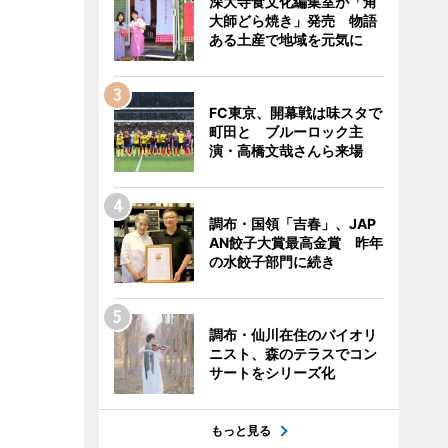
深大寺食文化編集室が「角
大師どら焼き」発売 物語
ある土産で地域を元気に
FC東京、開幕戦は味スタで
町田と ブルーロック主
演・高橋文哉さんら来場
調布・国領「吉春」、JAP
AN餃子大賞最高金賞 昨年
の水餃子部門に続き
調布・仙川在住のバイオリ
ニスト、森のテラスでコン
サートをシリーズ化
もっと見る