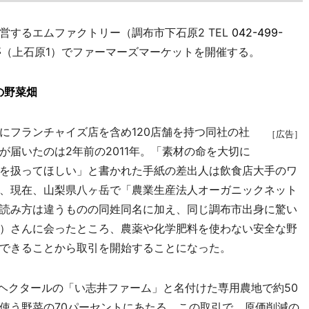
するエムファクトリー（調布市下石原2 TEL
042-499-
亭（上石原1）でファーマーズマーケットを開催する。
の野菜畑
フランチャイズ店を含め120店舗を持つ同社の社
［広告］
届いたのは2年前の2011年。「素材の命を大切に
を扱ってほしい」と書かれた手紙の差出人は飲食店大手のワ
、現在、山梨県八ヶ岳で「農業生産法人オーガニックネット
読み方は違うものの同姓同名に加え、同じ調布市出身に驚い
）さんに会ったところ、農薬や化学肥料を使わない安全な野
できることから取引を開始することになった。
5ヘクタールの「い志井ファーム」と名付けた専用農地で約50
使う野菜の70パーセントにあたる。この取引で、原価削減の