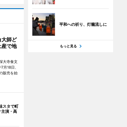
平和への祈り、灯籠流しに
角大師ど
土産で地
もっと見る
深大寺食文
7月18日、
の販売を始
味スタで町
ク主演・高