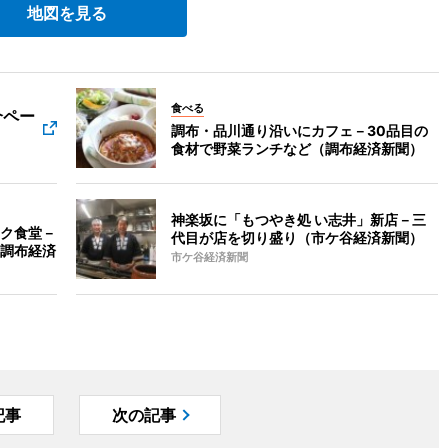
地図を見る
食べる
介ペー
調布・品川通り沿いにカフェ－30品目の
食材で野菜ランチなど（調布経済新聞）
神楽坂に「もつやき処 い志井」新店－三
ク食堂－
代目が店を切り盛り（市ケ谷経済新聞）
調布経済
市ケ谷経済新聞
記事
次の記事