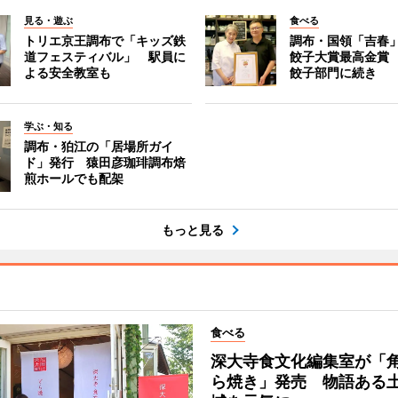
見る・遊ぶ
食べる
トリエ京王調布で「キッズ鉄
調布・国領「吉春」
道フェスティバル」 駅員に
餃子大賞最高金賞
よる安全教室も
餃子部門に続き
学ぶ・知る
調布・狛江の「居場所ガイ
ド」発行 猿田彦珈琲調布焙
煎ホールでも配架
もっと見る
食べる
深大寺食文化編集室が「
ら焼き」発売 物語ある