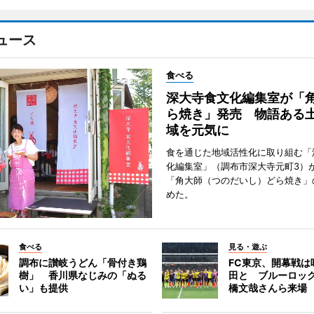
ュース
食べる
深大寺食文化編集室が「
ら焼き」発売 物語ある
域を元気に
食を通じた地域活性化に取り組む「
化編集室」（調布市深大寺元町3）が
「角大師（つのだいし）どら焼き」
めた。
食べる
見る・遊ぶ
調布に讃岐うどん「骨付き鶏
FC東京、開幕戦は
樹」 香川県なじみの「ぬる
田と ブルーロッ
い」も提供
橋文哉さんら来場