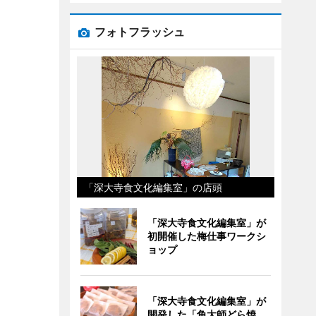
フォトフラッシュ
「深大寺食文化編集室」の店頭
「深大寺食文化編集室」が
初開催した梅仕事ワークシ
ョップ
「深大寺食文化編集室」が
開発した「角大師どら焼