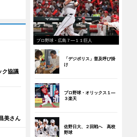
プロ野球・広島７―１１巨人
「デジポリス」普及呼び掛
け
ック協議
プロ野球・オリックス１―
３楽天
槻昌美さん
佐野日大、２回戦へ 高校
野球