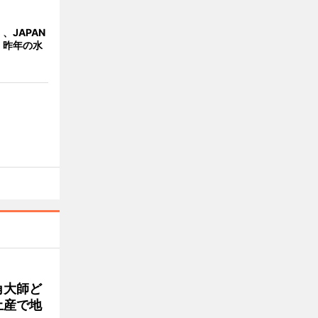
、JAPAN
 昨年の水
角大師ど
土産で地