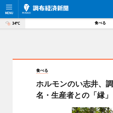
食べる
34°C
食べる
ホルモンのい志井、調
名・生産者との「縁」