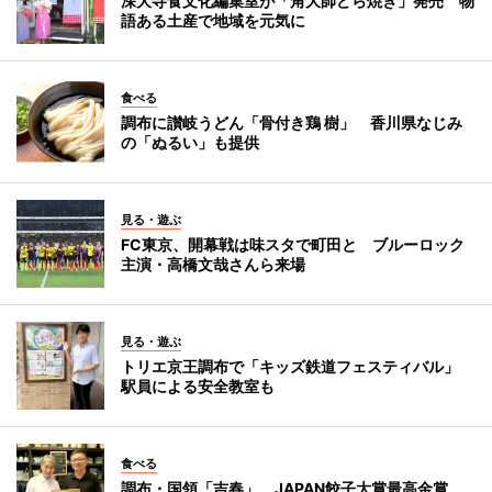
深大寺食文化編集室が「角大師どら焼き」発売 物
語ある土産で地域を元気に
食べる
調布に讃岐うどん「骨付き鶏 樹」 香川県なじみ
の「ぬるい」も提供
見る・遊ぶ
FC東京、開幕戦は味スタで町田と ブルーロック
主演・高橋文哉さんら来場
見る・遊ぶ
トリエ京王調布で「キッズ鉄道フェスティバル」
駅員による安全教室も
食べる
調布・国領「吉春」、JAPAN餃子大賞最高金賞