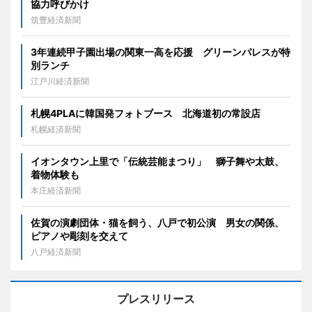
協力呼びかけ
筑豊経済新聞
3年連続甲子園出場の関東一高を応援 グリーンパレスが特
別ランチ
江戸川経済新聞
札幌4PLAに韓国発フォトブース 北海道初の常設店
札幌経済新聞
イオンタウン上里で「伝統芸能まつり」 獅子舞や太鼓、
着物体験も
本庄経済新聞
佐賀の演劇団体・猫を飼う、八戸で初公演 男女の関係、
ピアノや彫刻を交えて
八戸経済新聞
プレスリリース