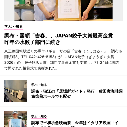
学ぶ・知る
調布・国領「吉春」、JAPAN餃子大賞最高金賞
昨年の水餃子部門に続き
京王線国領駅近くの手作りギョーザの店「吉春（よしはる）」（調布市
国領町8、TEL 042-426-8153）が「JAPAN餃子（ぎょうざ）大賞
2026」の「餃子銘店大賞」部門で最高金賞を受賞し、7月24日に都内
で開かれた授賞式で表彰された。
学ぶ・知る
調布・狛江の「居場所ガイド」発行 猿田彦珈琲調
布焙煎ホールでも配架
学ぶ・知る
調布で平和祈念映画祭 今年はイタリア映画「イ