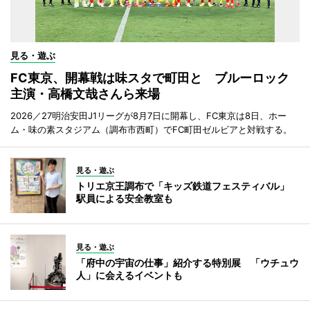
見る・遊ぶ
FC東京、開幕戦は味スタで町田と ブルーロック
主演・高橋文哉さんら来場
2026／27明治安田J1リーグが8月7日に開幕し、FC東京は8日、ホー
ム・味の素スタジアム（調布市西町）でFC町田ゼルビアと対戦する。
見る・遊ぶ
トリエ京王調布で「キッズ鉄道フェスティバル」
駅員による安全教室も
見る・遊ぶ
「府中の宇宙の仕事」紹介する特別展 「ウチュウ
人」に会えるイベントも