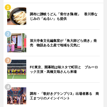
調布に讃岐うどん「骨付き鶏 樹」 香川県な
じみの「ぬるい」も提供
深大寺食文化編集室が「角大師どら焼き」発
売 物語ある土産で地域を元気に
FC東京、開幕戦は味スタで町田と ブルーロ
ック主演・高橋文哉さんら来場
調布・「歌好きグランプリ3」出場者募る 商
工まつりのメインイベント