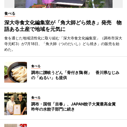
食べる
深大寺食文化編集室が「角大師どら焼き」発売 物
語ある土産で地域を元気に
食を通じた地域活性化に取り組む「深大寺食文化編集室」（調布市深大
寺元町3）が7月18日、「角大師（つのだいし）どら焼き」の販売を始
めた。
食べる
調布に讃岐うどん「骨付き鶏 樹」 香川県なじみ
の「ぬるい」も提供
食べる
調布・国領「吉春」、JAPAN餃子大賞最高金賞
昨年の水餃子部門に続き