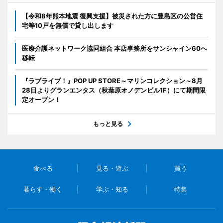
【令和8年熊本地震 復興支援】被災された方に豊島区の公営住
宅等10戸を無償で貸し出します
医療介護ネットワーク協同組合 本店事務所をサンシャイン60へ
移転
『ラブライブ！』POP UP STORE～マリンコレクション～8月
28日よりグランエンタス（秋葉原オノデンビル1F）にて期間限
定オープン！
もっと見る
食べる
見る・遊ぶ
買う
暮らす・働く
学ぶ・知る
特集