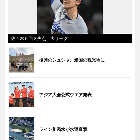
佐々木６回２失点 大リーグ
復興のシュシャ、愛国の観光地に
アジア大会公式ウエア発表
ライン川渇水が水運直撃