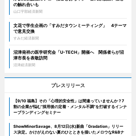
の触れ合いも
山口宇部経済新聞
文花で学生企画の「すみだタウンミーティング」 4テーマ
で意見交換
すみだ経済新聞
沼津発祥の医学研究会「U-TECH」開催へ 関係者らが沼
津市長を表敬訪問
沼津経済新聞
プレスリリース
【9/10 福島】その「心理的安全性」は間違っていませんか？7
割の企業が悩む“採用後の定着・メンタル不調”を打破するインナ
ーブランディングセミナー
ShowMinorSavage、8月12日(水)新曲「Gradation」リリー
ス決定。かけがえのない夏のひとときを描いたメロウなR&Bナ