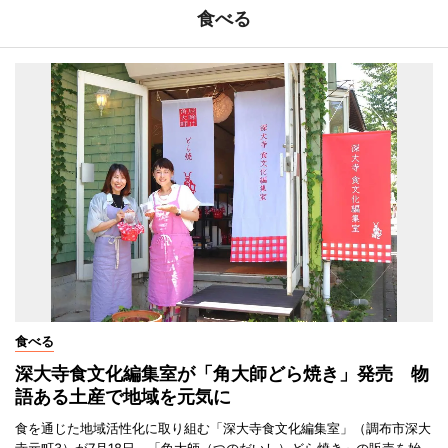
食べる
食べる
深大寺食文化編集室が「角大師どら焼き」発売 物
語ある土産で地域を元気に
食を通じた地域活性化に取り組む「深大寺食文化編集室」（調布市深大
寺元町3）が7月18日、「角大師（つのだいし）どら焼き」の販売を始