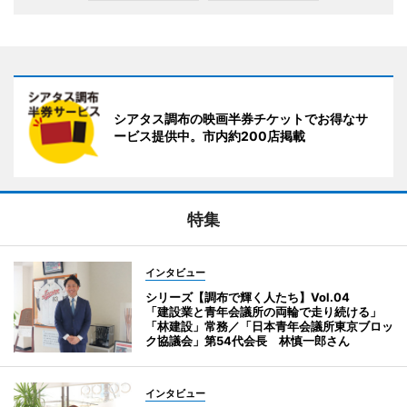
シアタス調布の映画半券チケットでお得なサ
ービス提供中。市内約200店掲載
特集
インタビュー
シリーズ【調布で輝く人たち】Vol.04
「建設業と青年会議所の両輪で走り続ける」
「林建設」常務／「日本青年会議所東京ブロッ
ク協議会」第54代会長 林慎一郎さん
インタビュー