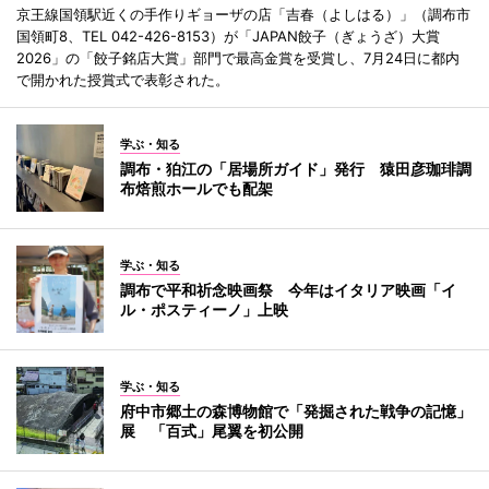
京王線国領駅近くの手作りギョーザの店「吉春（よしはる）」（調布市
国領町8、TEL 042-426-8153）が「JAPAN餃子（ぎょうざ）大賞
2026」の「餃子銘店大賞」部門で最高金賞を受賞し、7月24日に都内
で開かれた授賞式で表彰された。
学ぶ・知る
調布・狛江の「居場所ガイド」発行 猿田彦珈琲調
布焙煎ホールでも配架
学ぶ・知る
調布で平和祈念映画祭 今年はイタリア映画「イ
ル・ポスティーノ」上映
学ぶ・知る
府中市郷土の森博物館で「発掘された戦争の記憶」
展 「百式」尾翼を初公開