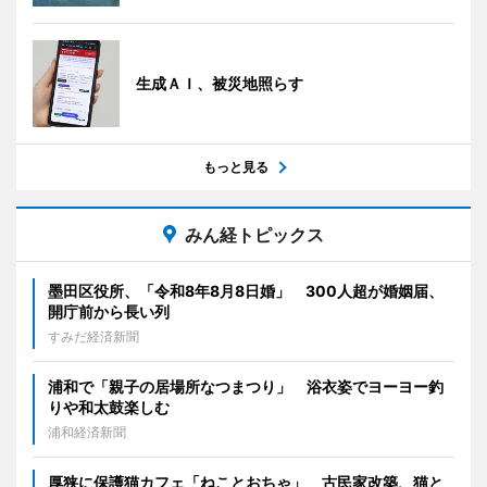
生成ＡＩ、被災地照らす
もっと見る
みん経トピックス
墨田区役所、「令和8年8月8日婚」 300人超が婚姻届、
開庁前から長い列
すみだ経済新聞
浦和で「親子の居場所なつまつり」 浴衣姿でヨーヨー釣
りや和太鼓楽しむ
浦和経済新聞
厚狭に保護猫カフェ「ねことおちゃ」 古民家改築、猫と