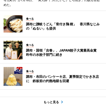
めた。
食べる
調布に讃岐うどん「骨付き鶏 樹」 香川県なじみ
の「ぬるい」も提供
食べる
調布・国領「吉春」、JAPAN餃子大賞最高金賞
昨年の水餃子部門に続き
食べる
調布・布田のパンケーキ店、夏季限定でかき氷店
に 鉄板前の灼熱地獄を回避
もっと見る