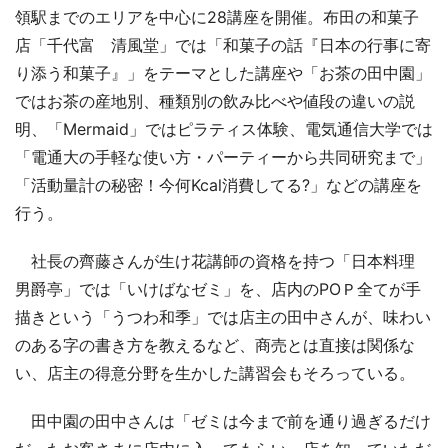
領駅までのエリアを中心に28講座を開催。布田の和菓子
店「千代富 清風堂」では「和菓子の話『日本の行事に寄
り添う和菓子』」をテーマとした講座や「お茶の田中園」
ではお茶の産地別、種類別の飲み比べや値段の違いの説
明、「Mermaid」ではピラティス体験、電気通信大学では
「電通大の手軽な使い方・パーティーから共同研究まで」
「活動量計の秘密！今何Kcal消費してる?」などの講座を
行う。
社長の齊藤さんが生け花講師の資格を持つ「日本料理
男爵亭」では「いけばなゼミ」を、店内のPOＰ全てが手
描きという「うつわ和季」では店主の田中さんが、味わい
のある字の書き方を教えるなど、商売とは直接は関係な
い、店主の得意分野を生かした講習会もそろっている。
田中園の田中さんは「ゼミは今まで前を通り過ぎるだけ