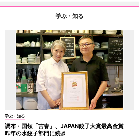
学ぶ・知る
学ぶ・知る
調布・国領「吉春」、JAPAN餃子大賞最高金賞
昨年の水餃子部門に続き