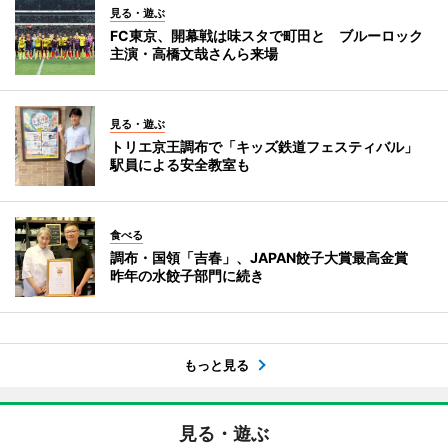
見る・遊ぶ
FC東京、開幕戦は味スタで町田と ブルーロック
主演・高橋文哉さんら来場
見る・遊ぶ
トリエ京王調布で「キッズ鉄道フェスティバル」
駅員による安全教室も
食べる
調布・国領「吉春」、JAPAN餃子大賞最高金賞
昨年の水餃子部門に続き
もっと見る
見る・遊ぶ