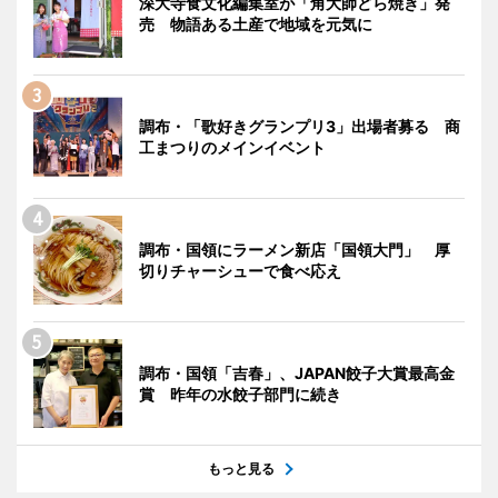
深大寺食文化編集室が「角大師どら焼き」発
売 物語ある土産で地域を元気に
調布・「歌好きグランプリ3」出場者募る 商
工まつりのメインイベント
調布・国領にラーメン新店「国領大門」 厚
切りチャーシューで食べ応え
調布・国領「吉春」、JAPAN餃子大賞最高金
賞 昨年の水餃子部門に続き
もっと見る