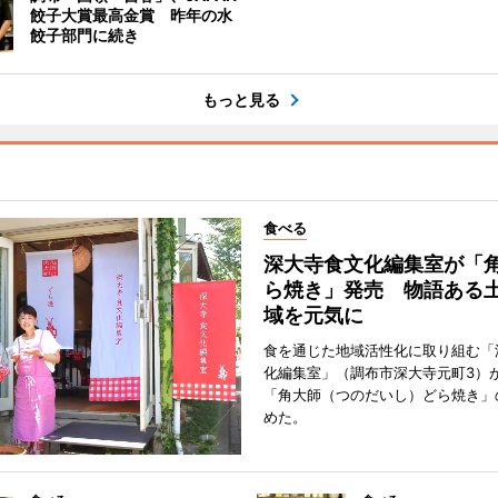
餃子大賞最高金賞 昨年の水
餃子部門に続き
もっと見る
食べる
深大寺食文化編集室が「
ら焼き」発売 物語ある
域を元気に
食を通じた地域活性化に取り組む「
化編集室」（調布市深大寺元町3）が
「角大師（つのだいし）どら焼き」
めた。