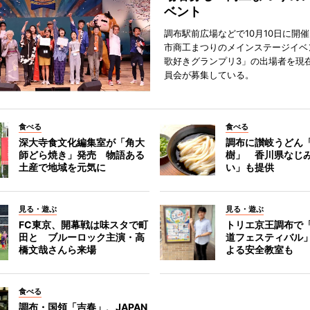
ベント
調布駅前広場などで10月10日に開
市商工まつりのメインステージイベ
歌好きグランプリ3」の出場者を現
員会が募集している。
食べる
食べる
深大寺食文化編集室が「角大
調布に讃岐うどん
師どら焼き」発売 物語ある
樹」 香川県なじ
土産で地域を元気に
い」も提供
見る・遊ぶ
見る・遊ぶ
FC東京、開幕戦は味スタで町
トリエ京王調布で
田と ブルーロック主演・高
道フェスティバル
橋文哉さんら来場
よる安全教室も
食べる
調布・国領「吉春」、JAPAN