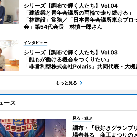
シリーズ【調布で輝く人たち】Vol.04
「建設業と青年会議所の両輪で走り続ける」
「林建設」常務／「日本青年会議所東京ブロ
会」第54代会長 林慎一郎さん
インタビュー
シリーズ【調布で輝く人たち】Vol.03
「誰もが働ける機会をつくりたい」
「非営利型株式会社Polaris」共同代表・大
もっと見る
ュース
見る・遊ぶ
調布・「歌好きグランプリ
場者募る 商工まつりの