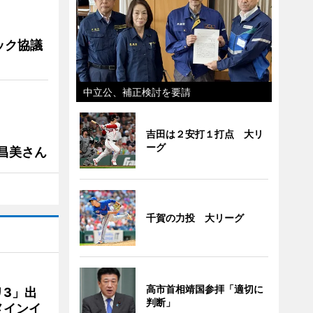
ック協議
中立公、補正検討を要請
吉田は２安打１打点 大リ
ーグ
槻昌美さん
千賀の力投 大リーグ
高市首相靖国参拝「適切に
3」出
判断」
メインイ