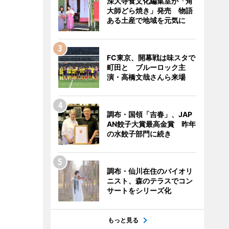
深大寺食文化編集室が「角
大師どら焼き」発売 物語
ある土産で地域を元気に
FC東京、開幕戦は味スタで
町田と ブルーロック主
演・高橋文哉さんら来場
調布・国領「吉春」、JAP
AN餃子大賞最高金賞 昨年
の水餃子部門に続き
調布・仙川在住のバイオリ
ニスト、森のテラスでコン
サートをシリーズ化
もっと見る