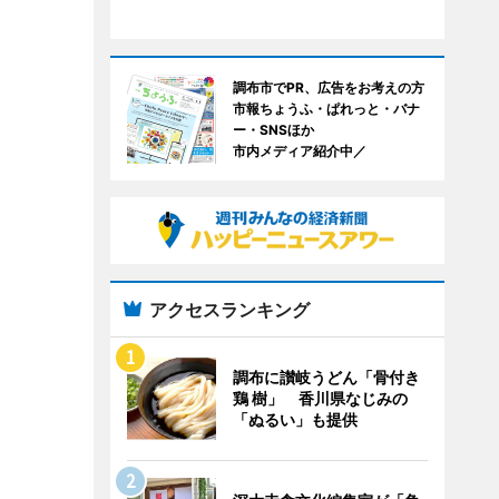
調布市でPR、広告をお考えの方
市報ちょうふ・ぱれっと・バナ
ー・SNSほか
市内メディア紹介中／
アクセスランキング
調布に讃岐うどん「骨付き
鶏 樹」 香川県なじみの
「ぬるい」も提供