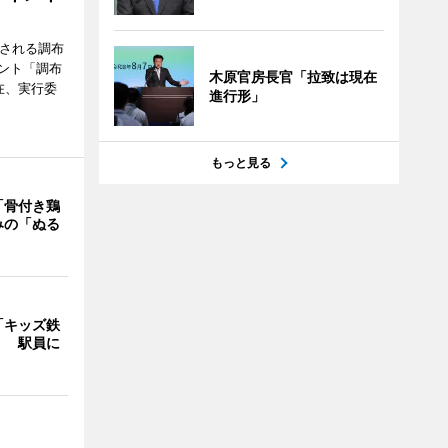
催される調布
ント「調布
木原官房長官「拉致は現在
在、実行委
進行形」
もっと見る
「骨付き鶏
みの「ぬる
「キッズ鉄
」 駅員に