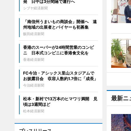
発 日中は3分間隔で運行へ
シブヤ経済新聞
「南信州うまいもの商談会」開催へ 遠
州地域の出展者とバイヤーも初募集
飯田経済新聞
香港のスーパーが24時間営業のコンビ
ニ 日本式コンビニに香港食文化を
香港経済新聞
FC今治・アシックス里山スタジアムで
お披露目会 収容人数約1.7倍に「成長」
今治経済新聞
最新ニ
松本・新村で13万本のヒマワリ満開 見
頃は3週間ほど
松本経済新聞
プレスリリース