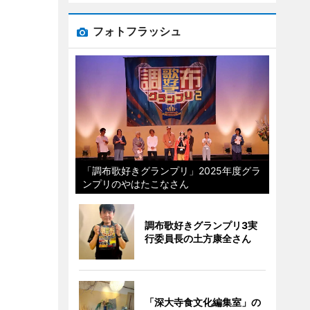
フォトフラッシュ
「調布歌好きグランプリ」2025年度グラ
ンプリのやはたこなさん
調布歌好きグランプリ3実
行委員長の土方康全さん
「深大寺食文化編集室」の