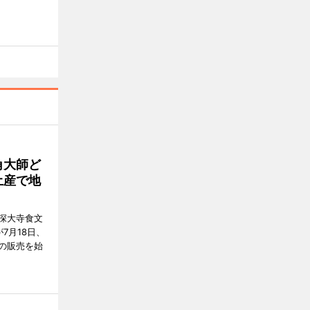
角大師ど
土産で地
深大寺食文
7月18日、
の販売を始