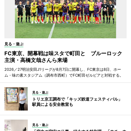
見る・遊ぶ
FC東京、開幕戦は味スタで町田と ブルーロック
主演・高橋文哉さんら来場
2026／27明治安田J1リーグが8月7日に開幕し、FC東京は8日、ホー
ム・味の素スタジアム（調布市西町）でFC町田ゼルビアと対戦する。
見る・遊ぶ
トリエ京王調布で「キッズ鉄道フェスティバル」
駅員による安全教室も
見る・遊ぶ