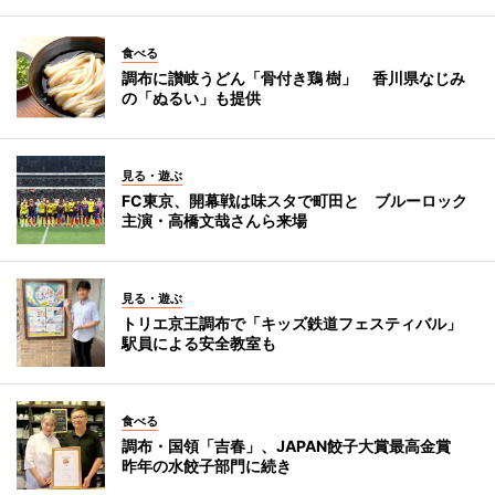
食べる
調布に讃岐うどん「骨付き鶏 樹」 香川県なじみ
の「ぬるい」も提供
見る・遊ぶ
FC東京、開幕戦は味スタで町田と ブルーロック
主演・高橋文哉さんら来場
見る・遊ぶ
トリエ京王調布で「キッズ鉄道フェスティバル」
駅員による安全教室も
食べる
調布・国領「吉春」、JAPAN餃子大賞最高金賞
昨年の水餃子部門に続き