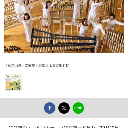
「狛江の日」音楽祭で公演する東京楽竹団
狛江市のエコルマホール（狛江市元和泉1）で9月10日、