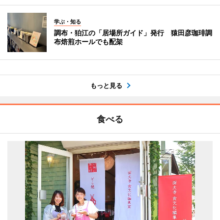
学ぶ・知る
調布・狛江の「居場所ガイド」発行 猿田彦珈琲調
布焙煎ホールでも配架
もっと見る
食べる