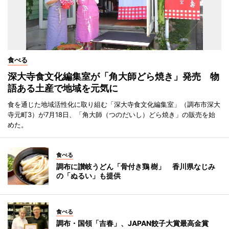
食べる
深大寺食文化編集室が「角大師どら焼き」発売 物
語ある土産で地域を元気に
食を通じた地域活性化に取り組む「深大寺食文化編集室」（調布市深大
寺元町3）が7月18日、「角大師（つのだいし）どら焼き」の販売を始
めた。
食べる
調布に讃岐うどん「骨付き鶏 樹」 香川県なじみ
の「ぬるい」も提供
食べる
調布・国領「吉春」、JAPAN餃子大賞最高金賞