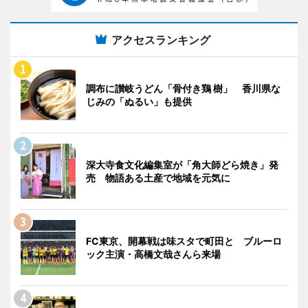
アクセスランキング
調布に讃岐うどん「骨付き鶏 樹」 香川県な
じみの「ぬるい」も提供
深大寺食文化編集室が「角大師どら焼き」発
売 物語ある土産で地域を元気に
FC東京、開幕戦は味スタで町田と ブルーロ
ック主演・高橋文哉さんら来場