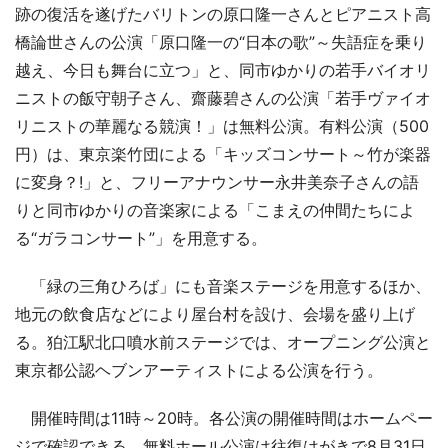
跡の復活を遂げたバリトンの原口隆一さんとピアニスト高
橋論世さんの公演「原口隆一の“日本の歌”～失語症を乗り
越え、今日も舞台に立つ」と、同市ゆかりの若手バイオリ
ニストの飯守朝子さん、齋藤碧さんの公演「若手ヴァイオ
リニストの華麗なる競演！」は無料公演。有料公演（500
円）は、東京楽竹団による「キッズコンサート～竹が楽器
に変身？!」と、フリーアナウンサー永井美奈子さんの語
りと同市ゆかりの音楽家による「こまえの仲間たちによ
る“ガラコンサート”」を用意する。
「緑の三角ひろば」にも音楽ステージを用意するほか、
地元の飲食店などにより屋台村を設け、会場を盛り上げ
る。狛江駅北口噴水前ステージでは、オープニング公演と
東京都公認ヘブンアーティストによる公演を行う。
開催時間は11時～20時。各公演の開催時間はホームペー
ジで確認できる。無料ホール公演は往復はがきで8月31日