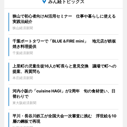
みん経トピックス
狭山で初心者向けAI活用セミナー 仕事や暮らしに使える
実践法紹介
狭山経済新聞
千葉ポートタワーで「BLUE＆FIRE mini」 地元店が鉄板
焼き料理提供
千葉経済新聞
上里町の児童生徒16人が町長らと意見交換 議場で町への
提案、再質問も
本庄経済新聞
河内小阪の「cuisine HAGI」が2周年 旬の食材使い、日
替わりで
東大阪経済新聞
平川・長谷川鉄工が全国大会一次審査に挑む 浮世絵を10
層の鋼板で再現