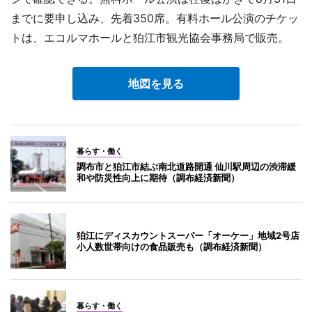
までに要申し込み、先着350席。有料ホール公演のチケッ
トは、エコルマホールと狛江市観光協会事務局で販売。
地図を見る
暮らす・働く
調布市と狛江市結ぶ南北道路開通 仙川駅周辺の渋滞緩
和や防災性向上に期待（調布経済新聞）
狛江にディスカウントスーパー「オーケー」地域2号店
小人数世帯向けの食品販売も（調布経済新聞）
暮らす・働く