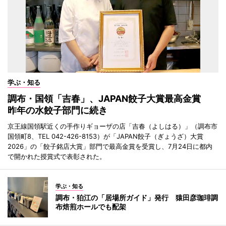
学ぶ・知る
調布・国領「吉春」、JAPAN餃子大賞最高金賞
昨年の水餃子部門に続き
京王線国領駅近くの手作りギョーザの店「吉春（よしはる）」（調布市
国領町8、TEL 042-426-8153）が「JAPAN餃子（ぎょうざ）大賞
2026」の「餃子銘店大賞」部門で最高金賞を受賞し、7月24日に都内
で開かれた授賞式で表彰された。
学ぶ・知る
調布・狛江の「居場所ガイド」発行 猿田彦珈琲調
布焙煎ホールでも配架