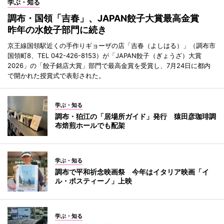
学ぶ・知る
調布・国領「吉春」、JAPAN餃子大賞最高金賞
昨年の水餃子部門に続き
京王線国領駅近くの手作りギョーザの店「吉春（よしはる）」（調布市
国領町8、TEL 042-426-8153）が「JAPAN餃子（ぎょうざ）大賞
2026」の「餃子銘店大賞」部門で最高金賞を受賞し、7月24日に都内
で開かれた授賞式で表彰された。
学ぶ・知る
調布・狛江の「居場所ガイド」発行 猿田彦珈琲調
布焙煎ホールでも配架
学ぶ・知る
調布で平和祈念映画祭 今年はイタリア映画「イ
ル・ポスティーノ」上映
学ぶ・知る