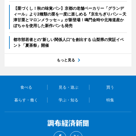
【栗づくし！秋の味覚パン】京都の老舗ベーカリー「グランデ
ィール」より2種類の栗を一度に楽しめる『京生ちぎりパン～天
津甘栗とマロンメラッセ～』が新登場！鳴門金時や北海道産か
ぼちゃを使用した新作パンも発売
都市部若者との“新しい関係人口”を創出する 山梨県の実証イベ
ント「夏茶祭」開催
もっと見る
食べる
見る・遊ぶ
買う
暮らす・働く
学ぶ・知る
特集