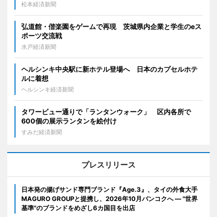
松本経済新聞
弘道館・偕楽園をゲームで再現 茨城県内企業と学生のeス
ポーツ交流戦
水戸経済新聞
ヘルシンキ中央駅に新ホテル登場へ 日本のカプセルホテ
ルに着想
ヘルシンキ経済新聞
タワービュー通りで「ランタンウォーク」 区内各所で
600個の展示ランタンを絵付け
すみだ経済新聞
プレスリリース
日本発の揚げサンド専門ブランド『Age.3』、タイの外食大手
MAGURO GROUPと提携し、2026年10月バンコクへ ― "世界
基準"のブランドをめざし6カ国目を出店