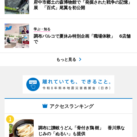
府中市郷土の森博物館で「発掘された戦争の記憶」
展 「百式」尾翼を初公開
学ぶ・知る
調布パルコで夏休み特別企画「職場体験」 6店舗
で
もっと見る
アクセスランキング
調布に讃岐うどん「骨付き鶏 樹」 香川県な
じみの「ぬるい」も提供