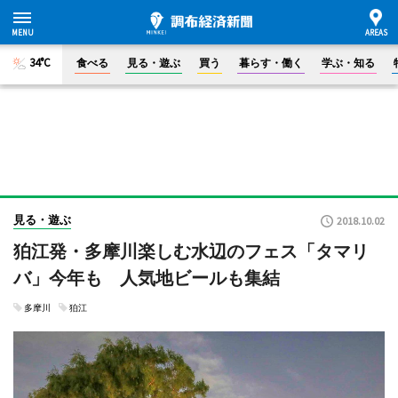
34°C
食べる
見る・遊ぶ
買う
暮らす・働く
学ぶ・知る
見る・遊ぶ
2018.10.02
狛江発・多摩川楽しむ水辺のフェス「タマリ
バ」今年も 人気地ビールも集結
多摩川
狛江