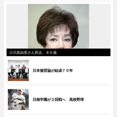
小川真由美さん死去、８６歳
日本被団協が結成７０年
日南学園が２回戦へ 高校野球