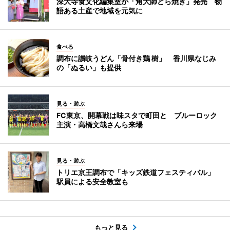
深大寺食文化編集室が「角大師どら焼き」発売 物
語ある土産で地域を元気に
食べる
調布に讃岐うどん「骨付き鶏 樹」 香川県なじみ
の「ぬるい」も提供
見る・遊ぶ
FC東京、開幕戦は味スタで町田と ブルーロック
主演・高橋文哉さんら来場
見る・遊ぶ
トリエ京王調布で「キッズ鉄道フェスティバル」
駅員による安全教室も
もっと見る