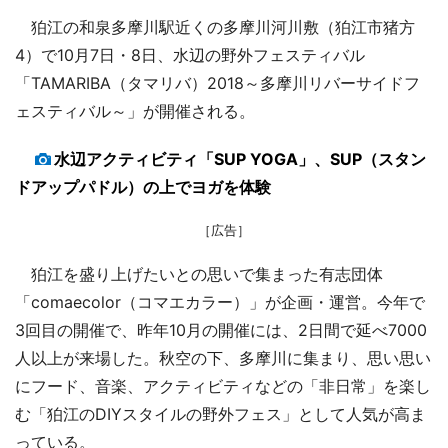
狛江の和泉多摩川駅近くの多摩川河川敷（狛江市猪方
4）で10月7日・8日、水辺の野外フェスティバル
「TAMARIBA（タマリバ）2018～多摩川リバーサイドフ
ェスティバル～」が開催される。
水辺アクティビティ「SUP YOGA」、SUP（スタン
ドアップパドル）の上でヨガを体験
［広告］
狛江を盛り上げたいとの思いで集まった有志団体
「comaecolor（コマエカラー）」が企画・運営。今年で
3回目の開催で、昨年10月の開催には、2日間で延べ7000
人以上が来場した。秋空の下、多摩川に集まり、思い思い
にフード、音楽、アクティビティなどの「非日常」を楽し
む「狛江のDIYスタイルの野外フェス」として人気が高ま
っている。