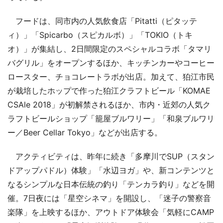
フードは、同市内の人気飲食店「Pitatti（ピタッテ
ィ）」「Spicarbo（スピカルボ）」「TOKIO（トキ
オ）」が集結し、2日間限定のスペシャルコラボ「タマリ
バグリル」をオープンするほか、キッチンカーやコーヒー
ロースター、チョコレートラボが出店。加えて、狛江市民
が栽培したホップで作った狛江クラフトビール「KOMAE
CSAle 2018」が初解禁されるほか、市内・近郊の人気ク
ラフトビールショップ「籠屋ブルワリー」「和泉ブルワリ
ー／Beer Cellar Tokyo」などが出店する。
アクティビティは、昨年に続き「多摩川でSUP（スタン
ドアップパドル）体験」「水辺ヨガ」や、新コンテンツと
なるシンプルな日本伝統の釣り「テンカラ釣り」などを開
催。7日夜には「星空シネマ」を開設し、「迷子の警察音
楽隊」を上映するほか、アウトドア体験会「気軽にCAMP