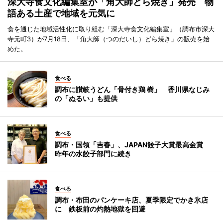
深大寺食文化編集室が「角大師どら焼き」発売 物
語ある土産で地域を元気に
食を通じた地域活性化に取り組む「深大寺食文化編集室」（調布市深大
寺元町3）が7月18日、「角大師（つのだいし）どら焼き」の販売を始
めた。
食べる
調布に讃岐うどん「骨付き鶏 樹」 香川県なじみ
の「ぬるい」も提供
食べる
調布・国領「吉春」、JAPAN餃子大賞最高金賞
昨年の水餃子部門に続き
食べる
調布・布田のパンケーキ店、夏季限定でかき氷店
に 鉄板前の灼熱地獄を回避