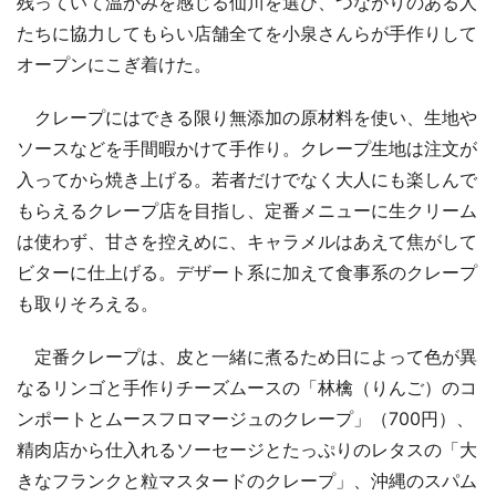
残っていて温かみを感じる仙川を選び、つながりのある人
たちに協力してもらい店舗全てを小泉さんらが手作りして
オープンにこぎ着けた。
クレープにはできる限り無添加の原材料を使い、生地や
ソースなどを手間暇かけて手作り。クレープ生地は注文が
入ってから焼き上げる。若者だけでなく大人にも楽しんで
もらえるクレープ店を目指し、定番メニューに生クリーム
は使わず、甘さを控えめに、キャラメルはあえて焦がして
ビターに仕上げる。デザート系に加えて食事系のクレープ
も取りそろえる。
定番クレープは、皮と一緒に煮るため日によって色が異
なるリンゴと手作りチーズムースの「林檎（りんご）のコ
ンポートとムースフロマージュのクレープ」（700円）、
精肉店から仕入れるソーセージとたっぷりのレタスの「大
きなフランクと粒マスタードのクレープ」、沖縄のスパム