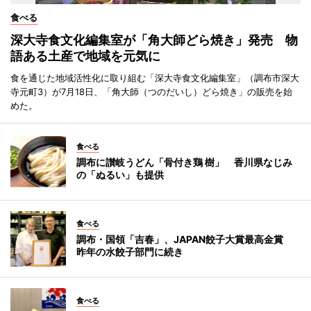
食べる
深大寺食文化編集室が「角大師どら焼き」発売 物
語ある土産で地域を元気に
食を通じた地域活性化に取り組む「深大寺食文化編集室」（調布市深大
寺元町3）が7月18日、「角大師（つのだいし）どら焼き」の販売を始
めた。
食べる
調布に讃岐うどん「骨付き鶏 樹」 香川県なじみ
の「ぬるい」も提供
食べる
調布・国領「吉春」、JAPAN餃子大賞最高金賞
昨年の水餃子部門に続き
食べる