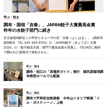
学ぶ・知る
調布・国領「吉春」、JAPAN餃子大賞最高金賞
昨年の水餃子部門に続き
京王線国領駅近くの手作りギョーザの店「吉春（よしはる）」（調布市
国領町8、TEL 042-426-8153）が「JAPAN餃子（ぎょうざ）大賞
2026」の「餃子銘店大賞」部門で最高金賞を受賞し、7月24日に都内
で開かれた授賞式で表彰された。
学ぶ・知る
調布・狛江の「居場所ガイド」発行 猿田彦珈琲調
布焙煎ホールでも配架
学ぶ・知る
調布で平和祈念映画祭 今年はイタリア映画「イ
ル・ポスティーノ」上映