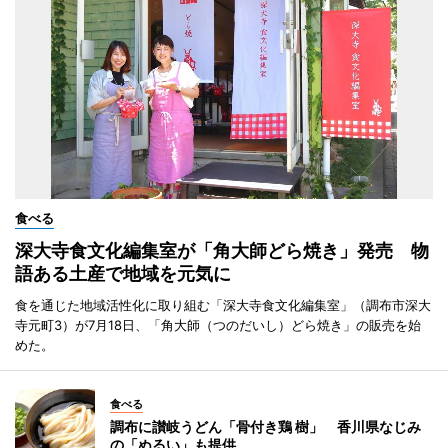
食べる
深大寺食文化編集室が「角大師どら焼き」発売 物
語ある土産で地域を元気に
食を通じた地域活性化に取り組む「深大寺食文化編集室」（調布市深大
寺元町3）が7月18日、「角大師（つのだいし）どら焼き」の販売を始
めた。
食べる
調布に讃岐うどん「骨付き鶏 樹」 香川県なじみ
の「ぬるい」も提供