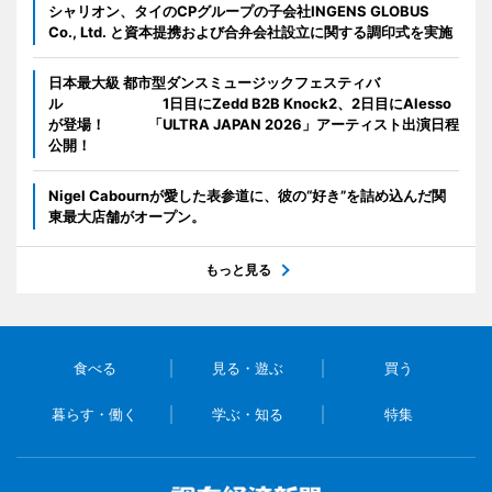
シャリオン、タイのCPグループの子会社INGENS GLOBUS
Co., Ltd. と資本提携および合弁会社設立に関する調印式を実施
日本最大級 都市型ダンスミュージックフェスティバ
ル 1日目にZedd B2B Knock2、2日目にAlesso
が登場！ 「ULTRA JAPAN 2026」アーティスト出演日程
公開！
Nigel Cabournが愛した表参道に、彼の“好き”を詰め込んだ関
東最大店舗がオープン。
もっと見る
食べる
見る・遊ぶ
買う
暮らす・働く
学ぶ・知る
特集