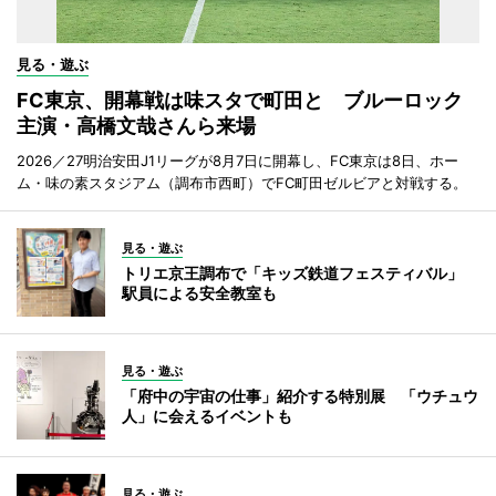
見る・遊ぶ
FC東京、開幕戦は味スタで町田と ブルーロック
主演・高橋文哉さんら来場
2026／27明治安田J1リーグが8月7日に開幕し、FC東京は8日、ホー
ム・味の素スタジアム（調布市西町）でFC町田ゼルビアと対戦する。
見る・遊ぶ
トリエ京王調布で「キッズ鉄道フェスティバル」
駅員による安全教室も
見る・遊ぶ
「府中の宇宙の仕事」紹介する特別展 「ウチュウ
人」に会えるイベントも
見る・遊ぶ