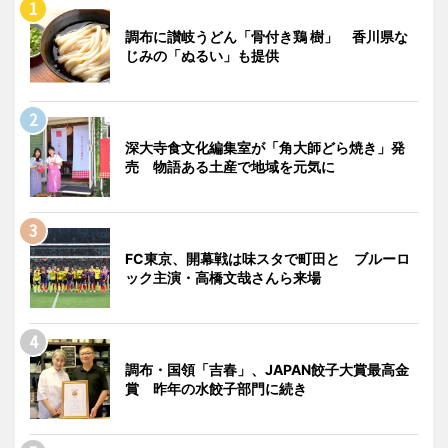
調布に讃岐うどん「骨付き鶏 樹」 香川県な
じみの「ぬるい」も提供
深大寺食文化編集室が「角大師どら焼き」発
売 物語ある土産で地域を元気に
FC東京、開幕戦は味スタで町田と ブルーロ
ック主演・高橋文哉さんら来場
調布・国領「吉春」、JAPAN餃子大賞最高金
賞 昨年の水餃子部門に続き