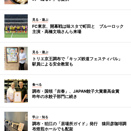
見る・遊ぶ
FC東京、開幕戦は味スタで町田と ブルーロック
主演・高橋文哉さんら来場
見る・遊ぶ
トリエ京王調布で「キッズ鉄道フェスティバル」
駅員による安全教室も
食べる
調布・国領「吉春」、JAPAN餃子大賞最高金賞
昨年の水餃子部門に続き
学ぶ・知る
調布・狛江の「居場所ガイド」発行 猿田彦珈琲調
布焙煎ホールでも配架