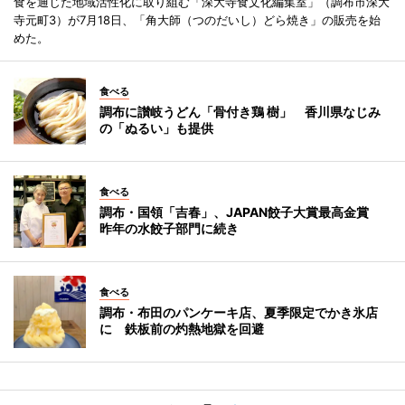
食を通じた地域活性化に取り組む「深大寺食文化編集室」（調布市深大
寺元町3）が7月18日、「角大師（つのだいし）どら焼き」の販売を始
めた。
食べる
調布に讃岐うどん「骨付き鶏 樹」 香川県なじみ
の「ぬるい」も提供
食べる
調布・国領「吉春」、JAPAN餃子大賞最高金賞
昨年の水餃子部門に続き
食べる
調布・布田のパンケーキ店、夏季限定でかき氷店
に 鉄板前の灼熱地獄を回避