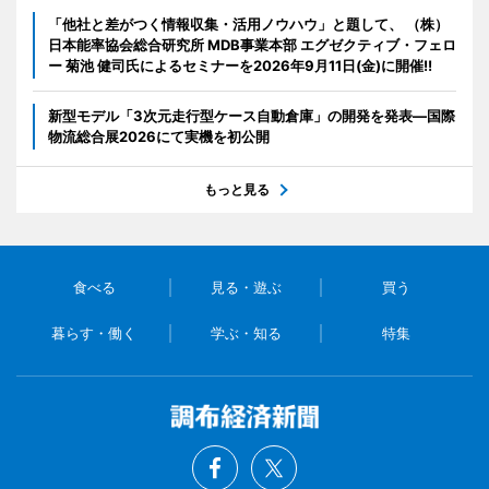
「他社と差がつく情報収集・活用ノウハウ」と題して、 （株）
日本能率協会総合研究所 MDB事業本部 エグゼクティブ・フェロ
ー 菊池 健司氏によるセミナーを2026年9月11日(金)に開催!!
新型モデル「3次元走行型ケース自動倉庫」の開発を発表―国際
物流総合展2026にて実機を初公開
もっと見る
食べる
見る・遊ぶ
買う
暮らす・働く
学ぶ・知る
特集