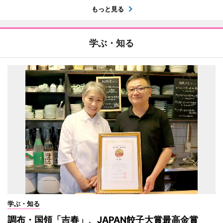
もっと見る
学ぶ・知る
学ぶ・知る
調布・国領「吉春」、JAPAN餃子大賞最高金賞