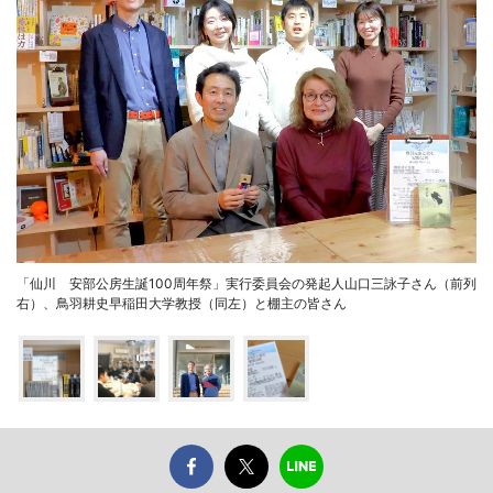
「仙川 安部公房生誕100周年祭」実行委員会の発起人山口三詠子さん（前列
右）、鳥羽耕史早稲田大学教授（同左）と棚主の皆さん