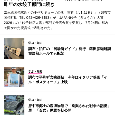
昨年の水餃子部門に続き
京王線国領駅近くの手作りギョーザの店「吉春（よしはる）」（調布市
国領町8、TEL 042-426-8153）が「JAPAN餃子（ぎょうざ）大賞
2026」の「餃子銘店大賞」部門で最高金賞を受賞し、7月24日に都内
で開かれた授賞式で表彰された。
学ぶ・知る
調布・狛江の「居場所ガイド」発行 猿田彦珈琲調
布焙煎ホールでも配架
学ぶ・知る
調布で平和祈念映画祭 今年はイタリア映画「イ
ル・ポスティーノ」上映
学ぶ・知る
府中市郷土の森博物館で「発掘された戦争の記憶」
展 「百式」尾翼を初公開