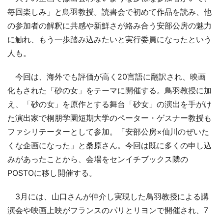
毎回楽しみ」と鳥羽教授。読書会で初めて作品を読み、他
の参加者の解釈に共感や新鮮さが絡み合う安部公房の魅力
に触れ、もう一歩踏み込みたいと実行委員になったという
人も。
今回は、海外でも評価が高く20言語に翻訳され、映画
化もされた「砂の女」をテーマに開催する。鳥羽教授に加
え、「砂の女」を原作とする舞台「砂女」の演出を手がけ
た演出家で桐朋学園短期大学のペーター・ゲスナー教授も
ファシリテーターとして参加。「安部公房×仙川のぜいた
くな企画になった」と桑原さん。今回は既に多くの申し込
みがあったことから、会場をセンイチブックス隣の
POSTOに移し開催する。
3月には、山口さんが仲介し実現した鳥羽教授による講
演会や映画上映がフランスのパリとリヨンで開催され、7