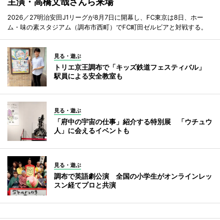
主演・高橋文哉さんら来場
2026／27明治安田J1リーグが8月7日に開幕し、FC東京は8日、ホー
ム・味の素スタジアム（調布市西町）でFC町田ゼルビアと対戦する。
見る・遊ぶ
トリエ京王調布で「キッズ鉄道フェスティバル」
駅員による安全教室も
見る・遊ぶ
「府中の宇宙の仕事」紹介する特別展 「ウチュウ
人」に会えるイベントも
見る・遊ぶ
調布で英語劇公演 全国の小学生がオンラインレッ
スン経てプロと共演