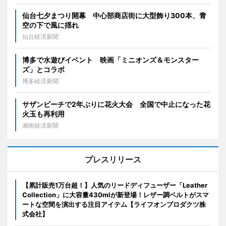
仙台七夕まつり開幕 中心部商店街に大型飾り300本、青
空の下で風に揺れ
仙台経済新聞
博多で水遊びイベント 映画「ミニオンズ＆モンスター
ズ」とコラボ
博多経済新聞
サザンビーチで2年ぶりに花火大会 全国で中止になった花
火玉も再利用
湘南経済新聞
プレスリリース
【累計販売1万台超！】人気のリードディフューザー「Leather
Collection」に大容量430mlが新登場！レザー調ベルトがスマ
ートな空間を演出する注目アイテム【ライフオンプロダクツ株
式会社】