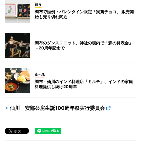
買う
調布で恒例・バレンタイン限定「実篤チョコ」 販売開
始も売り切れ間近
調布のダンスユニット、神社の境内で「森の発表会」
－20周年記念で
食べる
調布・仙川のインド料理店「ミルチ」、インドの家庭
料理提供し続け20周年
仙川 安部公房生誕100周年祭実行委員会