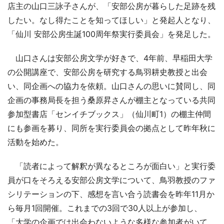
店主の山口三詠子さんが、「安部公房が暮らした足跡を残
したい。なし得たことを知ってほしい」と発起人となり、
「仙川 安部公房生誕100周年祭実行委員会」を発足した。
山口さんは安部公房文学が好きで、4年前、早稲田大学
の公開講座で、安部公房を研究する鳥羽耕史教授と出会
い、同企画への協力を依頼。山口さんの思いに賛同し、同
企画の事務局長を担う桑原昇さんが棚主となっている共同
参加型書店「センイチブックス」（仙川町1）の棚主仲間
にも参画を募り、同所を実行委員会の拠点として昨年秋に
活動を始めた。
「読者によって解釈が異なるところが面白い」と実行委
員が口をそろえる安部公房文学について、鳥羽教授のファ
シリテーションの下、感想を言い合う読書会を昨年11月か
ら毎月1回開催。これまでの3回で30人以上が参加し、
「大学の企画では出会わないような多様な参加者がいて、