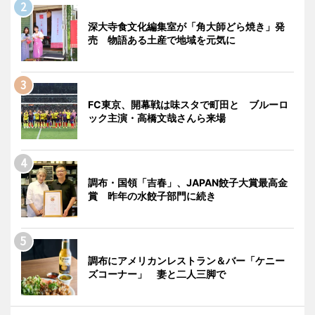
深大寺食文化編集室が「角大師どら焼き」発
売 物語ある土産で地域を元気に
FC東京、開幕戦は味スタで町田と ブルーロ
ック主演・高橋文哉さんら来場
調布・国領「吉春」、JAPAN餃子大賞最高金
賞 昨年の水餃子部門に続き
調布にアメリカンレストラン＆バー「ケニー
ズコーナー」 妻と二人三脚で