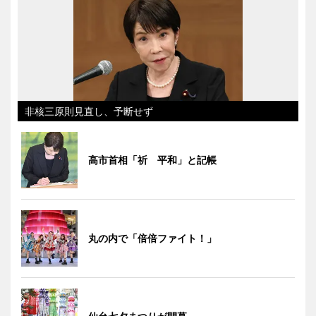
非核三原則見直し、予断せず
高市首相「祈 平和」と記帳
丸の内で「倍倍ファイト！」