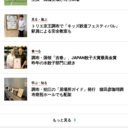
見る・遊ぶ
トリエ京王調布で「キッズ鉄道フェスティバル」
駅員による安全教室も
食べる
調布・国領「吉春」、JAPAN餃子大賞最高金賞
昨年の水餃子部門に続き
学ぶ・知る
調布・狛江の「居場所ガイド」発行 猿田彦珈琲調
布焙煎ホールでも配架
もっと見る