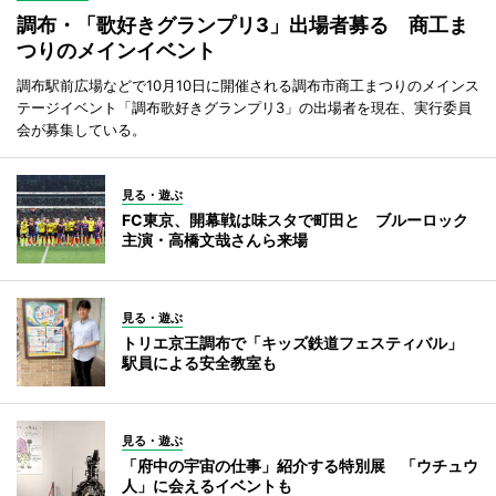
調布・「歌好きグランプリ3」出場者募る 商工ま
つりのメインイベント
調布駅前広場などで10月10日に開催される調布市商工まつりのメインス
テージイベント「調布歌好きグランプリ3」の出場者を現在、実行委員
会が募集している。
見る・遊ぶ
FC東京、開幕戦は味スタで町田と ブルーロック
主演・高橋文哉さんら来場
見る・遊ぶ
トリエ京王調布で「キッズ鉄道フェスティバル」
駅員による安全教室も
見る・遊ぶ
「府中の宇宙の仕事」紹介する特別展 「ウチュウ
人」に会えるイベントも