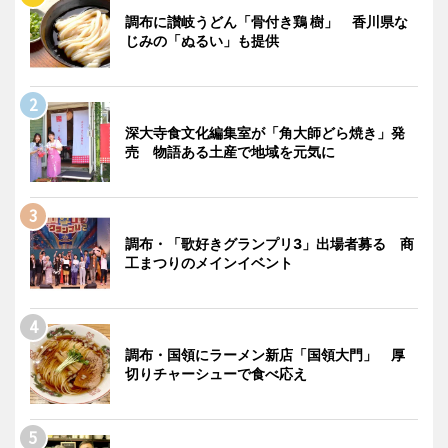
調布に讃岐うどん「骨付き鶏 樹」 香川県な
じみの「ぬるい」も提供
深大寺食文化編集室が「角大師どら焼き」発
売 物語ある土産で地域を元気に
調布・「歌好きグランプリ3」出場者募る 商
工まつりのメインイベント
調布・国領にラーメン新店「国領大門」 厚
切りチャーシューで食べ応え