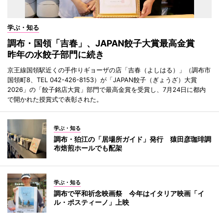
学ぶ・知る
調布・国領「吉春」、JAPAN餃子大賞最高金賞
昨年の水餃子部門に続き
京王線国領駅近くの手作りギョーザの店「吉春（よしはる）」（調布市
国領町8、TEL 042-426-8153）が「JAPAN餃子（ぎょうざ）大賞
2026」の「餃子銘店大賞」部門で最高金賞を受賞し、7月24日に都内
で開かれた授賞式で表彰された。
学ぶ・知る
調布・狛江の「居場所ガイド」発行 猿田彦珈琲調
布焙煎ホールでも配架
学ぶ・知る
調布で平和祈念映画祭 今年はイタリア映画「イ
ル・ポスティーノ」上映