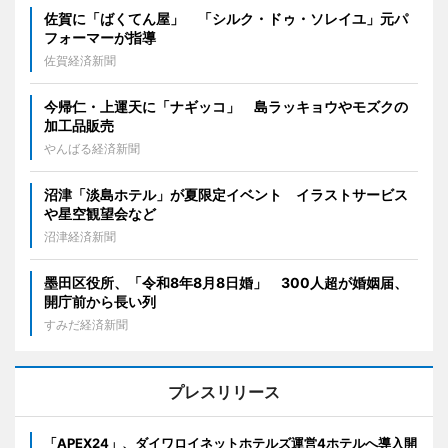
佐賀に「ばくてん屋」 「シルク・ドゥ・ソレイユ」元パ
フォーマーが指導
佐賀経済新聞
今帰仁・上運天に「ナギッコ」 島ラッキョウやモズクの
加工品販売
やんばる経済新聞
沼津「淡島ホテル」が夏限定イベント イラストサービス
や星空観望会など
沼津経済新聞
墨田区役所、「令和8年8月8日婚」 300人超が婚姻届、
開庁前から長い列
すみだ経済新聞
プレスリリース
「APEX24」、ダイワロイネットホテルズ運営4ホテルへ導入開