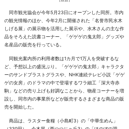
同市観光協会が今年5月23日にオープンした同所。市内
の観光情報のほか、今年2月に開催された「名誉市民水木
しげる展」の展示物を活用した展示や、水木さんの主な作
品をそろえた読書コーナー、「ゲゲゲの鬼太郎」グッズや
名産品の販売を行っている。
同観光案内所の利用者数は1カ月で1万人を突破するな
ど、予想以上の盛況ぶり。「ゲゲゲの鬼太郎」キャラクタ
ーのサンドブラストグラスや、NHK連続テレビ小説「ゲゲ
ゲの女房」のドラマの中で登場するワラ細工「深大寺赤
駒」などの売り上げも好調なことから、物産コーナーを増
設し、同市内の事業所などが販売するさまざまな商品の販
売を開始した。
商品は、ラスター食糧（小島町3）の「中華生めん」
（330円）、今木屋（西つつじヶ丘3）の「ほのぼの調