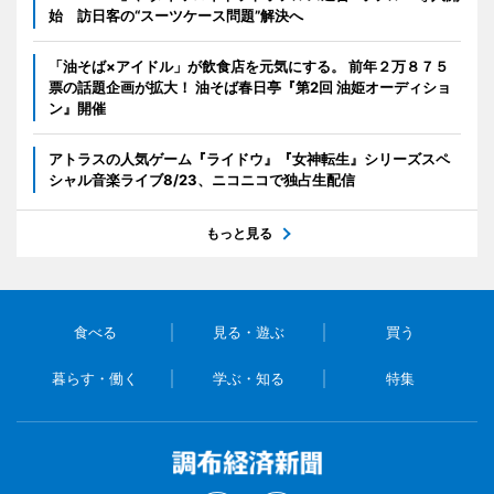
始 訪日客の“スーツケース問題”解決へ
「油そば×アイドル」が飲食店を元気にする。 前年２万８７５
票の話題企画が拡大！ 油そば春日亭『第2回 油姫オーディショ
ン』開催
アトラスの人気ゲーム『ライドウ』『女神転生』シリーズスペ
シャル音楽ライブ8/23、ニコニコで独占生配信
もっと見る
食べる
見る・遊ぶ
買う
暮らす・働く
学ぶ・知る
特集