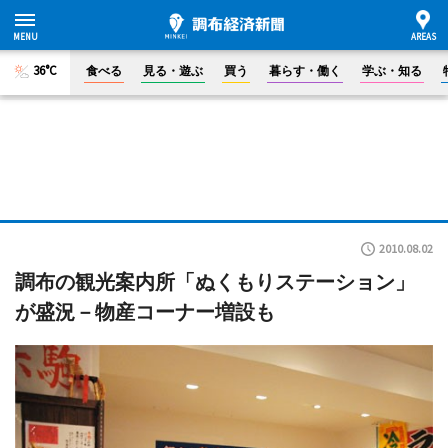
36°C
食べる
見る・遊ぶ
買う
暮らす・働く
学ぶ・知る
2010.08.02
調布の観光案内所「ぬくもりステーション」
が盛況－物産コーナー増設も