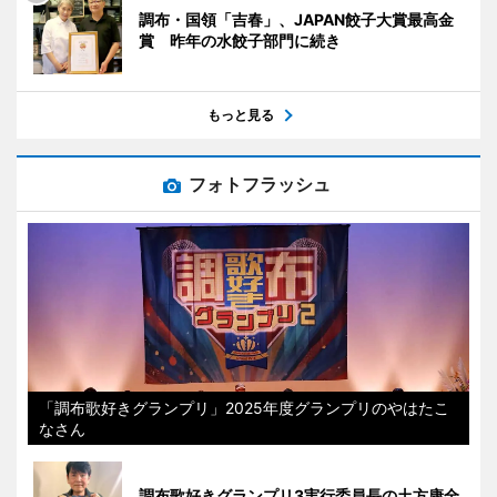
調布・国領「吉春」、JAPAN餃子大賞最高金
賞 昨年の水餃子部門に続き
もっと見る
フォトフラッシュ
「調布歌好きグランプリ」2025年度グランプリのやはたこ
なさん
調布歌好きグランプリ3実行委員長の土方康全