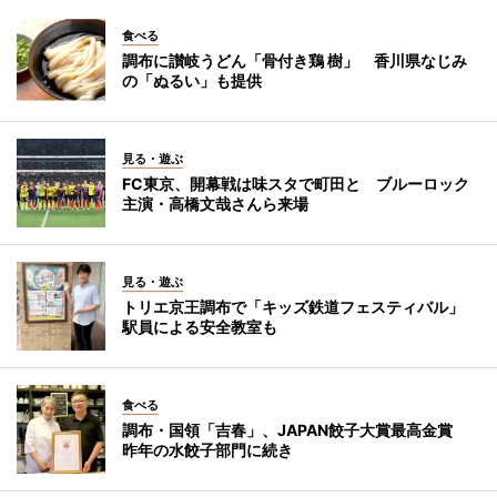
食べる
調布に讃岐うどん「骨付き鶏 樹」 香川県なじみ
の「ぬるい」も提供
見る・遊ぶ
FC東京、開幕戦は味スタで町田と ブルーロック
主演・高橋文哉さんら来場
見る・遊ぶ
トリエ京王調布で「キッズ鉄道フェスティバル」
駅員による安全教室も
食べる
調布・国領「吉春」、JAPAN餃子大賞最高金賞
昨年の水餃子部門に続き