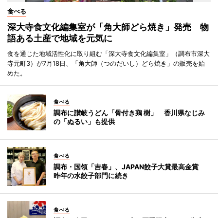
食べる
深大寺食文化編集室が「角大師どら焼き」発売 物
語ある土産で地域を元気に
食を通じた地域活性化に取り組む「深大寺食文化編集室」（調布市深大
寺元町3）が7月18日、「角大師（つのだいし）どら焼き」の販売を始
めた。
食べる
調布に讃岐うどん「骨付き鶏 樹」 香川県なじみ
の「ぬるい」も提供
食べる
調布・国領「吉春」、JAPAN餃子大賞最高金賞
昨年の水餃子部門に続き
食べる