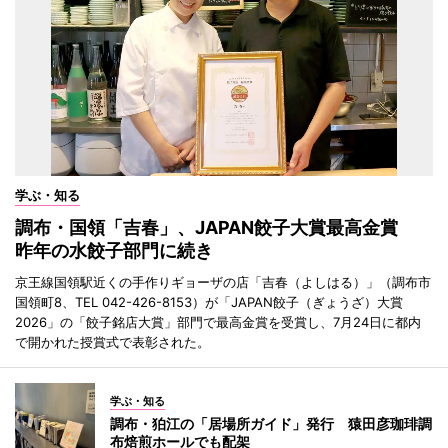
学ぶ・知る
調布・国領「吉春」、JAPAN餃子大賞最高金賞
昨年の水餃子部門に続き
京王線国領駅近くの手作りギョーザの店「吉春（よしはる）」（調布市
国領町8、TEL 042-426-8153）が「JAPAN餃子（ぎょうざ）大賞
2026」の「餃子銘店大賞」部門で最高金賞を受賞し、7月24日に都内
で開かれた授賞式で表彰された。
学ぶ・知る
調布・狛江の「居場所ガイド」発行 猿田彦珈琲調
布焙煎ホールでも配架