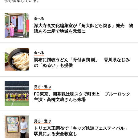
会が募集している。
食べる
深大寺食文化編集室が「角大師どら焼き」発売 物
語ある土産で地域を元気に
食べる
調布に讃岐うどん「骨付き鶏 樹」 香川県なじみ
の「ぬるい」も提供
見る・遊ぶ
FC東京、開幕戦は味スタで町田と ブルーロック
主演・高橋文哉さんら来場
見る・遊ぶ
トリエ京王調布で「キッズ鉄道フェスティバル」
駅員による安全教室も