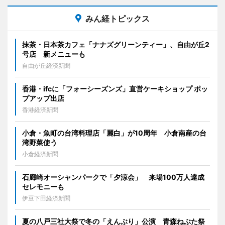
みん経トピックス
抹茶・日本茶カフェ「ナナズグリーンティー」、自由が丘2
号店 新メニューも
自由が丘経済新聞
香港・ifcに「フォーシーズンズ」直営ケーキショップ ポッ
プアップ出店
香港経済新聞
小倉・魚町の台湾料理店「麗白」が10周年 小倉南産の台
湾野菜使う
小倉経済新聞
石廊崎オーシャンパークで「夕涼会」 来場100万人達成
セレモニーも
伊豆下田経済新聞
夏の八戸三社大祭で冬の「えんぶり」公演 青森ねぶた祭