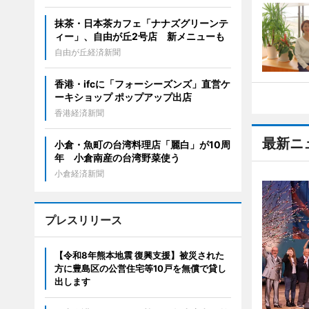
抹茶・日本茶カフェ「ナナズグリーンテ
ィー」、自由が丘2号店 新メニューも
自由が丘経済新聞
香港・ifcに「フォーシーズンズ」直営ケ
ーキショップ ポップアップ出店
香港経済新聞
最新ニ
小倉・魚町の台湾料理店「麗白」が10周
年 小倉南産の台湾野菜使う
小倉経済新聞
プレスリリース
【令和8年熊本地震 復興支援】被災された
方に豊島区の公営住宅等10戸を無償で貸し
出します