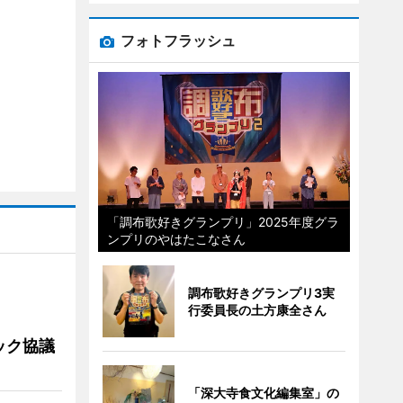
フォトフラッシュ
「調布歌好きグランプリ」2025年度グラ
ンプリのやはたこなさん
調布歌好きグランプリ3実
行委員長の土方康全さん
ック協議
「深大寺食文化編集室」の