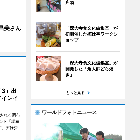
店頭
槻昌美さん
「深大寺食文化編集室」が
初開催した梅仕事ワークシ
ョップ
「深大寺食文化編集室」が
開発した「角大師どら焼
き」
3」出
もっと見る
メインイ
ワールドフォトニュース
催される調布
ント「調布
在、実行委