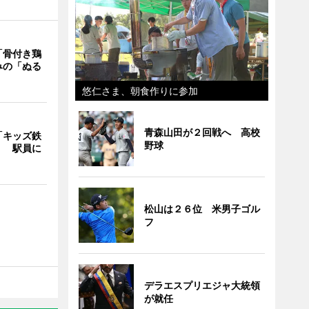
「骨付き鶏
みの「ぬる
悠仁さま、朝食作りに参加
青森山田が２回戦へ 高校
「キッズ鉄
野球
」 駅員に
松山は２６位 米男子ゴル
フ
デラエスプリエジャ大統領
が就任