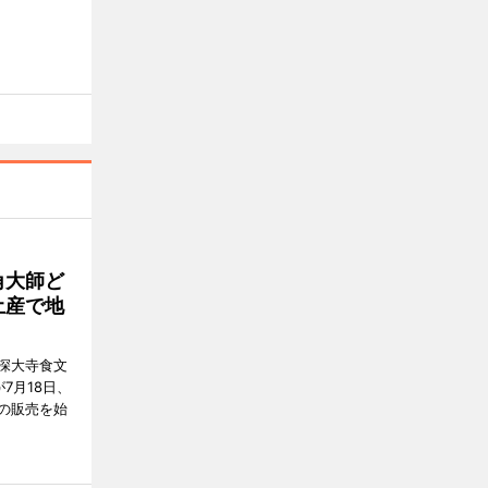
角大師ど
土産で地
深大寺食文
7月18日、
の販売を始