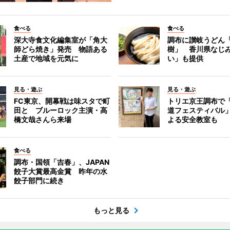
食べる
食べる
深大寺食文化編集室が「角大
調布に讃岐うどん
師どら焼き」発売 物語ある
樹」 香川県なじ
土産で地域を元気に
い」も提供
見る・遊ぶ
見る・遊ぶ
FC東京、開幕戦は味スタで町
トリエ京王調布で
田と ブルーロック主演・高
道フェスティバル
橋文哉さんら来場
よる安全教室も
食べる
調布・国領「吉春」、JAPAN
餃子大賞最高金賞 昨年の水
餃子部門に続き
もっと見る