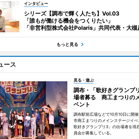
インタビュー
シリーズ【調布で輝く人たち】Vol.03
「誰もが働ける機会をつくりたい」
「非営利型株式会社Polaris」共同代表・大
もっと見る
ュース
見る・遊ぶ
調布・「歌好きグランプリ
場者募る 商工まつりの
ベント
調布駅前広場などで10月10日に開
市商工まつりのメインステージイベ
歌好きグランプリ3」の出場者を現
員会が募集している。