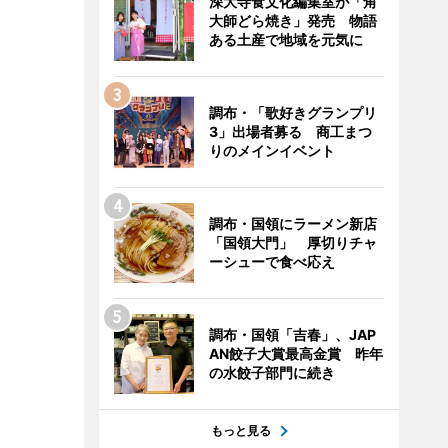
深大寺食文化編集室が「角
大師どら焼き」発売 物語
ある土産で地域を元気に
調布・「歌好きグランプリ
3」出場者募る 商工まつ
りのメインイベント
調布・国領にラーメン新店
「国領大門」 厚切りチャ
ーシューで食べ応え
調布・国領「吉春」、JAP
AN餃子大賞最高金賞 昨年
の水餃子部門に続き
もっと見る