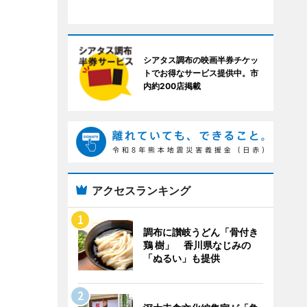
シアタス調布の映画半券チケッ
トでお得なサービス提供中。市
内約200店掲載
アクセスランキング
調布に讃岐うどん「骨付き
鶏 樹」 香川県なじみの
「ぬるい」も提供