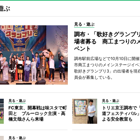
遊ぶ
見る・遊ぶ
調布・「歌好きグランプリ
場者募る 商工まつりの
ベント
調布駅前広場などで10月10日に開
市商工まつりのメインステージイベ
歌好きグランプリ3」の出場者を現
員会が募集している。
見る・遊ぶ
見る・遊ぶ
FC東京、開幕戦は味スタで町
トリエ京王調布で
田と ブルーロック主演・高
道フェスティバル
橋文哉さんら来場
よる安全教室も
見る・遊ぶ