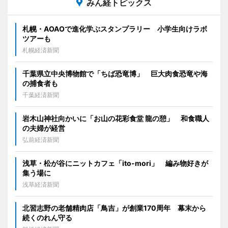
みん経トピックス
札幌・AOAOで進化学ぶスタンプラリー 小学生向けラボ
ツアーも
札幌経済新聞
千葉県立中央博物館で「ちば恐竜博」 巨大肉食恐竜や海
の捕食者も
千葉経済新聞
岩木山神社向かいに「お山の花彩食堂 龍の憩」 和食職人
の夫婦が経営
弘前経済新聞
浅草・松が谷にニットカフェ「ito-mori」 編み物好きが
集う場に
浅草経済新聞
北習志野の老舗精肉店「鳥吉」が創業170周年 幕末から
続くのれん守る