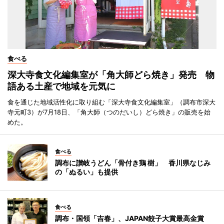
食べる
深大寺食文化編集室が「角大師どら焼き」発売 物
語ある土産で地域を元気に
食を通じた地域活性化に取り組む「深大寺食文化編集室」（調布市深大
寺元町3）が7月18日、「角大師（つのだいし）どら焼き」の販売を始
めた。
食べる
調布に讃岐うどん「骨付き鶏 樹」 香川県なじみ
の「ぬるい」も提供
食べる
調布・国領「吉春」、JAPAN餃子大賞最高金賞