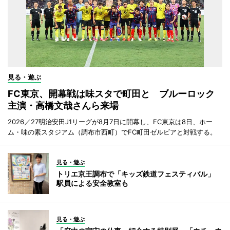
見る・遊ぶ
FC東京、開幕戦は味スタで町田と ブルーロック
主演・高橋文哉さんら来場
2026／27明治安田J1リーグが8月7日に開幕し、FC東京は8日、ホー
ム・味の素スタジアム（調布市西町）でFC町田ゼルビアと対戦する。
見る・遊ぶ
トリエ京王調布で「キッズ鉄道フェスティバル」
駅員による安全教室も
見る・遊ぶ