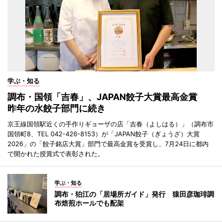
学ぶ・知る
調布・国領「吉春」、JAPAN餃子大賞最高金賞
昨年の水餃子部門に続き
京王線国領駅近くの手作りギョーザの店「吉春（よしはる）」（調布市
国領町8、TEL 042-426-8153）が「JAPAN餃子（ぎょうざ）大賞
2026」の「餃子銘店大賞」部門で最高金賞を受賞し、7月24日に都内
で開かれた授賞式で表彰された。
学ぶ・知る
調布・狛江の「居場所ガイド」発行 猿田彦珈琲調
布焙煎ホールでも配架