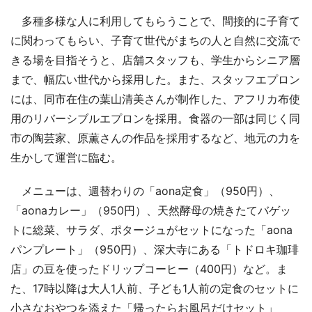
多種多様な人に利用してもらうことで、間接的に子育て
に関わってもらい、子育て世代がまちの人と自然に交流で
きる場を目指そうと、店舗スタッフも、学生からシニア層
まで、幅広い世代から採用した。また、スタッフエプロン
には、同市在住の葉山清美さんが制作した、アフリカ布使
用のリバーシブルエプロンを採用。食器の一部は同じく同
市の陶芸家、原薫さんの作品を採用するなど、地元の力を
生かして運営に臨む。
メニューは、週替わりの「aona定食」（950円）、
「aonaカレー」（950円）、天然酵母の焼きたてバゲッ
トに総菜、サラダ、ポタージュがセットになった「aona
パンプレート」（950円）、深大寺にある「トドロキ珈琲
店」の豆を使ったドリップコーヒー（400円）など。ま
た、17時以降は大人1人前、子ども1人前の定食のセットに
小さなおやつを添えた「帰ったらお風呂だけセット」