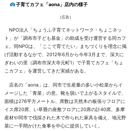
子育てカフェ「aona」店内の様子
［広告］
NPO法人「ちょうふ子育てネットワーク・ちょこネッ
ト」が「調布市子ども基金」の助成を受け運営する同カフ
ェ。同NPOは、「ここで育てたい」まちづくりを理念に掲
げ活動するなかで、2012年6月から今年3月まで、深大に
ぎわいの里（調布市深大寺元町1）で子育てカフェ「ちょ
こカフェ」を運営してきた実績がある。
店名の「aona」は、同市で生産量の多い小松菜からイ
メージした「青菜」の意。靴を脱いで上がるスタイルで、
面積は276平方メートル、席数は天然木の板張りフロアに
イス席20席、い草畳の座敷フロアに20席の計40席。多摩
産材や同市で伐採された木で作られた家具を備え、地元野
菜に一手間かけた食事を中心に提供していく。