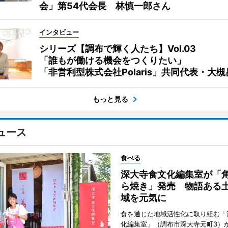
会」第54代会長 林慎一郎さん
インタビュー
シリーズ【調布で輝く人たち】Vol.03
「誰もが働ける機会をつくりたい」
「非営利型株式会社Polaris」共同代表・大
もっと見る
ュース
食べる
深大寺食文化編集室が「
ら焼き」発売 物語ある
域を元気に
食を通じた地域活性化に取り組む「
化編集室」（調布市深大寺元町3）が