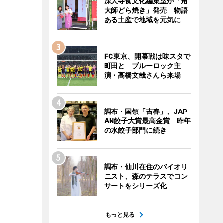
深大寺食文化編集室が「角
大師どら焼き」発売 物語
ある土産で地域を元気に
FC東京、開幕戦は味スタで
町田と ブルーロック主
演・高橋文哉さんら来場
調布・国領「吉春」、JAP
AN餃子大賞最高金賞 昨年
の水餃子部門に続き
調布・仙川在住のバイオリ
ニスト、森のテラスでコン
サートをシリーズ化
もっと見る