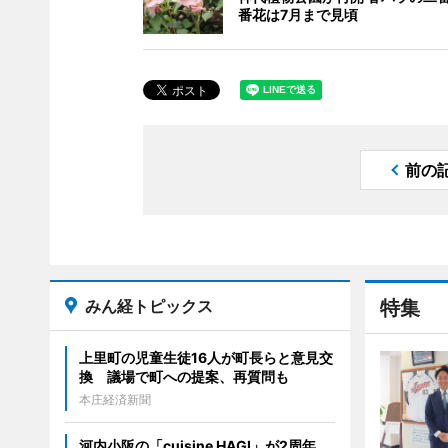
番花は7月まで見頃
前の
みん経トピックス
特集
上里町の児童生徒16人が町長らと意見交
換 議場で町への提案、再質問も
本庄経済新聞
河内小阪の「cuisine HAGI」が2周年