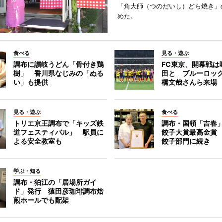
「角大師（つのだいし）どら焼き」
めた。
食べる
見る・遊ぶ
調布に讃岐うどん「骨付き鶏
FC東京、開幕戦は
樹」 香川県なじみの「ぬる
田と ブルーロッ
い」も提供
橋文哉さんら来場
見る・遊ぶ
食べる
トリエ京王調布で「キッズ鉄
調布・国領「吉春」
道フェスティバル」 駅員に
餃子大賞最高金賞
よる安全教室も
餃子部門に続き
学ぶ・知る
調布・狛江の「居場所ガイ
ド」発行 猿田彦珈琲調布焙
煎ホールでも配架