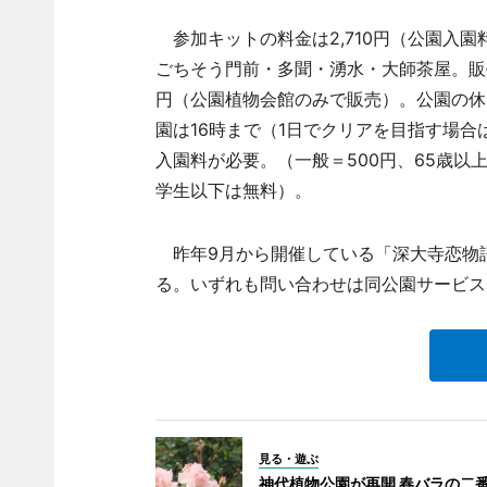
参加キットの料金は2,710円（公園入
ごちそう門前・多聞・湧水・大師茶屋。販
円（公園植物会館のみで販売）。公園の休
園は16時まで（1日でクリアを目指す場合
入園料が必要。（一般＝500円、65歳以
学生以下は無料）。
昨年9月から開催している「深大寺恋物語
る。いずれも問い合わせは同公園サービス
見る・遊ぶ
神代植物公園が再開 春バラの二