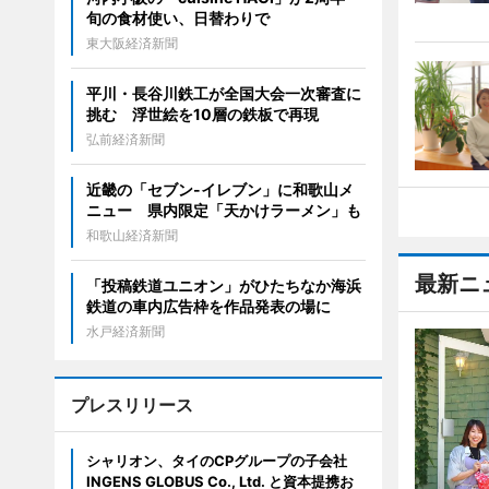
旬の食材使い、日替わりで
東大阪経済新聞
平川・長谷川鉄工が全国大会一次審査に
挑む 浮世絵を10層の鉄板で再現
弘前経済新聞
近畿の「セブン-イレブン」に和歌山メ
ニュー 県内限定「天かけラーメン」も
和歌山経済新聞
最新ニ
「投稿鉄道ユニオン」がひたちなか海浜
鉄道の車内広告枠を作品発表の場に
水戸経済新聞
プレスリリース
シャリオン、タイのCPグループの子会社
INGENS GLOBUS Co., Ltd. と資本提携お