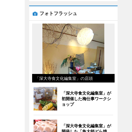
フォトフラッシュ
「深大寺食文化編集室」の店頭
「深大寺食文化編集室」が
初開催した梅仕事ワークシ
ョップ
「深大寺食文化編集室」が
開発した「角大師どら焼