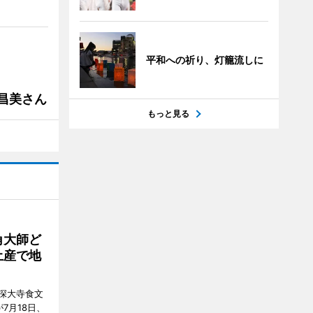
平和への祈り、灯籠流しに
槻昌美さん
もっと見る
角大師ど
土産で地
深大寺食文
7月18日、