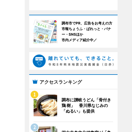
調布市でPR、広告をお考えの方
市報ちょうふ・ぱれっと・バナ
ー・SNSほか
市内メディア紹介中／
アクセスランキング
調布に讃岐うどん「骨付き
鶏 樹」 香川県なじみの
「ぬるい」も提供