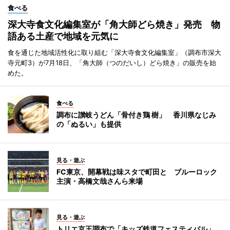
食べる
深大寺食文化編集室が「角大師どら焼き」発売 物
語ある土産で地域を元気に
食を通じた地域活性化に取り組む「深大寺食文化編集室」（調布市深大
寺元町3）が7月18日、「角大師（つのだいし）どら焼き」の販売を始
めた。
食べる
調布に讃岐うどん「骨付き鶏 樹」 香川県なじみ
の「ぬるい」も提供
見る・遊ぶ
FC東京、開幕戦は味スタで町田と ブルーロック
主演・高橋文哉さんら来場
見る・遊ぶ
トリエ京王調布で「キッズ鉄道フェスティバル」