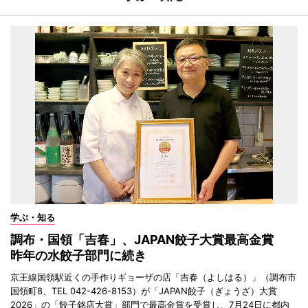
学ぶ・知る
調布・国領「吉春」、JAPAN餃子大賞最高金賞
昨年の水餃子部門に続き
京王線国領駅近くの手作りギョーザの店「吉春（よしはる）」（調布市
国領町8、TEL 042-426-8153）が「JAPAN餃子（ぎょうざ）大賞
2026」の「餃子銘店大賞」部門で最高金賞を受賞し、7月24日に都内