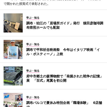
で開かれた授賞式で表彰された。
学ぶ・知る
調布・狛江の「居場所ガイド」発行 猿田彦珈琲調
布焙煎ホールでも配架
学ぶ・知る
調布で平和祈念映画祭 今年はイタリア映画「イ
ル・ポスティーノ」上映
学ぶ・知る
府中市郷土の森博物館で「発掘された戦争の記憶」
展 「百式」尾翼を初公開
学ぶ・知る
調布パルコで夏休み特別企画「職場体験」 6店舗
で