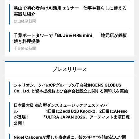
狭山で初心者向けAI活用セミナー 仕事や暮らしに使える
実践法紹介
狭山経済新聞
千葉ポートタワーで「BLUE＆FIRE mini」 地元店が鉄板
焼き料理提供
千葉経済新聞
プレスリリース
シャリオン、タイのCPグループの子会社INGENS GLOBUS
Co., Ltd. と資本提携および合弁会社設立に関する調印式を実施
日本最大級 都市型ダンスミュージックフェスティバ
ル 1日目にZedd B2B Knock2、2日目にAlesso
が登場！ 「ULTRA JAPAN 2026」アーティスト出演日程
公開！
Nigel Cabournが愛した表参道に、彼の“好き”を詰め込んだ関