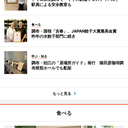
駅員による安全教室も
食べる
調布・国領「吉春」、JAPAN餃子大賞最高金賞
昨年の水餃子部門に続き
学ぶ・知る
調布・狛江の「居場所ガイド」発行 猿田彦珈琲調
布焙煎ホールでも配架
もっと見る
食べる