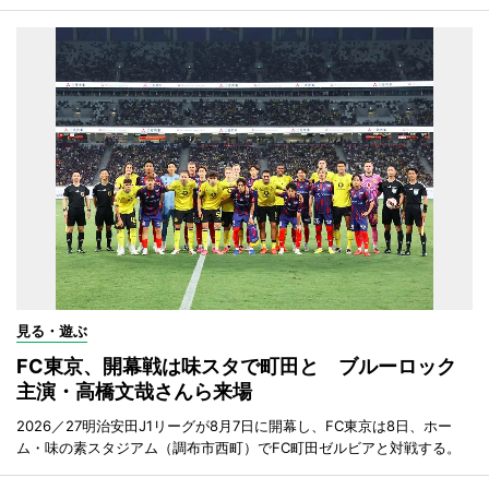
見る・遊ぶ
FC東京、開幕戦は味スタで町田と ブルーロック
主演・高橋文哉さんら来場
2026／27明治安田J1リーグが8月7日に開幕し、FC東京は8日、ホー
ム・味の素スタジアム（調布市西町）でFC町田ゼルビアと対戦する。