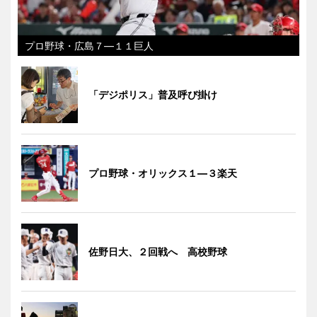
プロ野球・広島７―１１巨人
「デジポリス」普及呼び掛け
プロ野球・オリックス１―３楽天
佐野日大、２回戦へ 高校野球