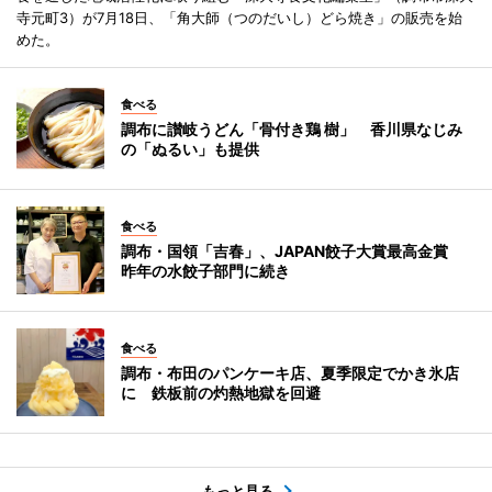
寺元町3）が7月18日、「角大師（つのだいし）どら焼き」の販売を始
めた。
食べる
調布に讃岐うどん「骨付き鶏 樹」 香川県なじみ
の「ぬるい」も提供
食べる
調布・国領「吉春」、JAPAN餃子大賞最高金賞
昨年の水餃子部門に続き
食べる
調布・布田のパンケーキ店、夏季限定でかき氷店
に 鉄板前の灼熱地獄を回避
もっと見る