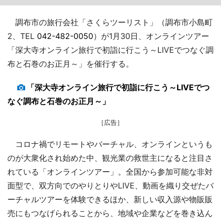
調布市の旅行会社「さくらツーリスト」（調布市小島町
2、TEL
042-482-0050
）が1月30日、オンラインツアー
「深大寺オンライン旅行で初詣に行こう～LIVEでつなぐ調
布と石巻のお正月～」を催行する。
「深大寺オンライン旅行で初詣に行こう～LIVEでつ
なぐ調布と石巻のお正月～」
［広告］
コロナ禍でリモートやバーチャル、オンラインというも
のが大衆化され始めた中、観光業の救世主になると注目さ
れている「オンラインツアー」。全国から参加可能な非対
面型で、双方向でのやりとりやLIVE、動画を織り交ぜたバ
ーチャルツアーを体験できるほか、新しい収入源や物販販
売にもつなげられることから、地域や企業などを巻き込ん