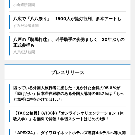
小倉経済新聞
八広で「八八祭り」 1500人が提灯行列、多幸アートも
すみだ経済新聞
八戸の「騎馬打毬」、若手騎手の姿勇ましく 20年ぶりの
正式参拝も
八戸経済新聞
プレスリリース
困っている外国人旅行者に接した・見かけた会員の95.6％が
「助けたい」日本滞在経験のある外国人講師の95.7％は「もっ
と気軽に声をかけてほしい」
【TAC公務員】8/13(木)「オンラインオリエンテーション（体
験入学）」を無料で開催！学習スタートはじめの1歩！
「APEX24」、ダイワロイネットホテルズ運営4ホテルへ導入開