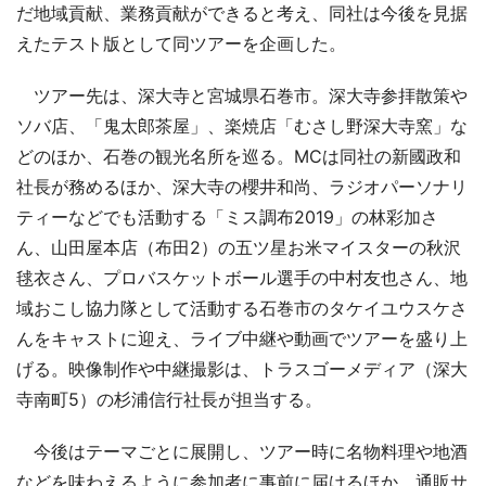
だ地域貢献、業務貢献ができると考え、同社は今後を見据
えたテスト版として同ツアーを企画した。
ツアー先は、深大寺と宮城県石巻市。深大寺参拝散策や
ソバ店、「鬼太郎茶屋」、楽焼店「むさし野深大寺窯」な
どのほか、石巻の観光名所を巡る。MCは同社の新國政和
社長が務めるほか、深大寺の櫻井和尚、ラジオパーソナリ
ティーなどでも活動する「ミス調布2019」の林彩加さ
ん、山田屋本店（布田2）の五ツ星お米マイスターの秋沢
毬衣さん、プロバスケットボール選手の中村友也さん、地
域おこし協力隊として活動する石巻市のタケイユウスケさ
んをキャストに迎え、ライブ中継や動画でツアーを盛り上
げる。映像制作や中継撮影は、トラスゴーメディア（深大
寺南町5）の杉浦信行社長が担当する。
今後はテーマごとに展開し、ツアー時に名物料理や地酒
などを味わえるように参加者に事前に届けるほか、通販サ