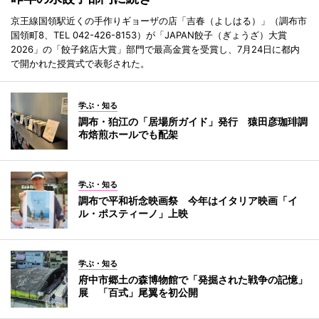
京王線国領駅近くの手作りギョーザの店「吉春（よしはる）」（調布市
国領町8、TEL 042-426-8153）が「JAPAN餃子（ぎょうざ）大賞
2026」の「餃子銘店大賞」部門で最高金賞を受賞し、7月24日に都内
で開かれた授賞式で表彰された。
学ぶ・知る
調布・狛江の「居場所ガイド」発行 猿田彦珈琲調
布焙煎ホールでも配架
学ぶ・知る
調布で平和祈念映画祭 今年はイタリア映画「イ
ル・ポスティーノ」上映
学ぶ・知る
府中市郷土の森博物館で「発掘された戦争の記憶」
展 「百式」尾翼を初公開