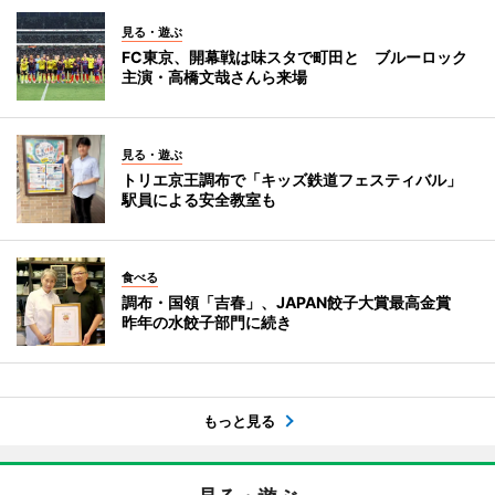
見る・遊ぶ
FC東京、開幕戦は味スタで町田と ブルーロック
主演・高橋文哉さんら来場
見る・遊ぶ
トリエ京王調布で「キッズ鉄道フェスティバル」
駅員による安全教室も
食べる
調布・国領「吉春」、JAPAN餃子大賞最高金賞
昨年の水餃子部門に続き
もっと見る