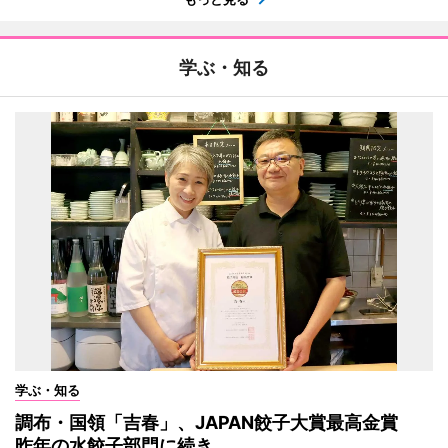
学ぶ・知る
学ぶ・知る
調布・国領「吉春」、JAPAN餃子大賞最高金賞
昨年の水餃子部門に続き