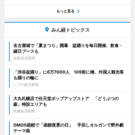
もっと見る
みん経トピックス
名古屋城で「夏まつり」開幕 盆踊りを毎日開催、飲食・
縁日ブースも
名駅経済新聞
「渋谷盆踊り」に6万7000人 109前に櫓、外国人観光客
も踊りの輪に
シブヤ経済新聞
大丸札幌店で任天堂ポップアップストア 「どうぶつの
森」特設エリアも
札幌経済新聞
OMO5函館で「函館夜景の日」 手回しオルガンで野外劇
テーマ曲