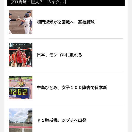
プロ野球・巨人７―３ヤクルト
鳴門渦潮が２回戦へ 高校野球
日本、モンゴルに敗れる
中島ひとみ、女子１００障害で日本新
Ｐ１哨戒機、ジブチへ出発