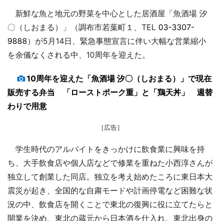
新鮮な魚と地元の野菜を中心とした居酒屋「魚酒場 汐
〇（しおまる）」（調布市若葉町１、TEL
03-3307-
9888
）が5月14日、緊急事態宣言に伴い大幅な営業縮小
を余儀なくされる中、10周年を迎えた。
10周年を迎えた「魚酒場 汐〇（しおまる）」で現在
販売する弁当 「ローストポーク重」と「鶏天丼」 週替
わりで用意
［広告］
学生時代のアルバイトをきっかけに飲食業に興味を持
ち、大手飲食店や個人店などで修業を重ねた小西淳さんが
独立して創業した同店。独立を考え始めたころに東日本大
震災が起き、全国的な自粛モードや計画停電など困難な状
況の中、飲食店を開くことで東北の復興に役に立てたらと
開業を決め、東北の蔵元から日本酒を仕入れ、東北出身の