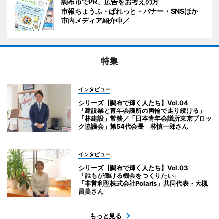
調布市でPR、広告をお考えの方
市報ちょうふ・ぱれっと・バナー・SNSほか
市内メディア紹介中／
特集
インタビュー
シリーズ【調布で輝く人たち】Vol.04
「建設業と青年会議所の両輪で走り続ける」
「林建設」常務／「日本青年会議所東京ブロッ
ク協議会」第54代会長 林慎一郎さん
インタビュー
シリーズ【調布で輝く人たち】Vol.03
「誰もが働ける機会をつくりたい」
「非営利型株式会社Polaris」共同代表・大槻
昌美さん
もっと見る