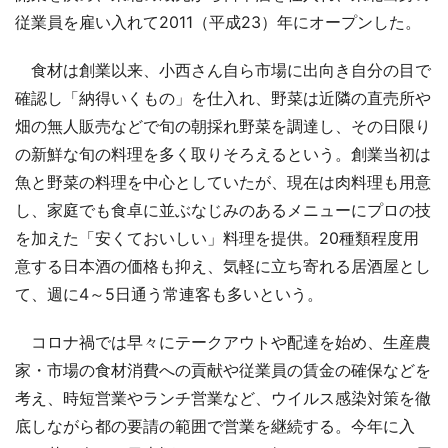
従業員を雇い入れて2011（平成23）年にオープンした。
食材は創業以来、小西さん自ら市場に出向き自分の目で
確認し「納得いくもの」を仕入れ、野菜は近隣の直売所や
畑の無人販売などで旬の朝採れ野菜を調達し、その日限り
の新鮮な旬の料理を多く取りそろえるという。創業当初は
魚と野菜の料理を中心としていたが、現在は肉料理も用意
し、家庭でも食卓に並ぶなじみのあるメニューにプロの技
を加えた「安くておいしい」料理を提供。20種類程度用
意する日本酒の価格も抑え、気軽に立ち寄れる居酒屋とし
て、週に4～5日通う常連客も多いという。
コロナ禍では早々にテークアウトや配達を始め、生産農
家・市場の食材消費への貢献や従業員の賃金の確保などを
考え、時短営業やランチ営業など、ウイルス感染対策を徹
底しながら都の要請の範囲で営業を継続する。今年に入