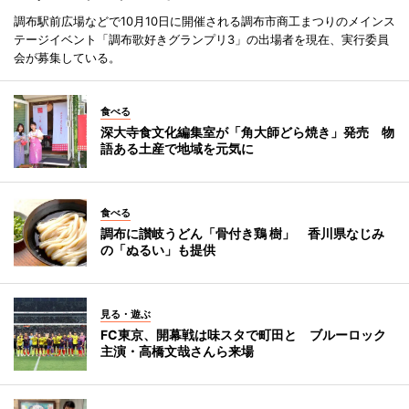
調布駅前広場などで10月10日に開催される調布市商工まつりのメインス
テージイベント「調布歌好きグランプリ3」の出場者を現在、実行委員
会が募集している。
食べる
深大寺食文化編集室が「角大師どら焼き」発売 物
語ある土産で地域を元気に
食べる
調布に讃岐うどん「骨付き鶏 樹」 香川県なじみ
の「ぬるい」も提供
見る・遊ぶ
FC東京、開幕戦は味スタで町田と ブルーロック
主演・高橋文哉さんら来場