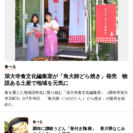
食べる
深大寺食文化編集室が「角大師どら焼き」発売 物
語ある土産で地域を元気に
食を通じた地域活性化に取り組む「深大寺食文化編集室」（調布市深大
寺元町3）が7月18日、「角大師（つのだいし）どら焼き」の販売を始
めた。
食べる
調布に讃岐うどん「骨付き鶏 樹」 香川県なじみ