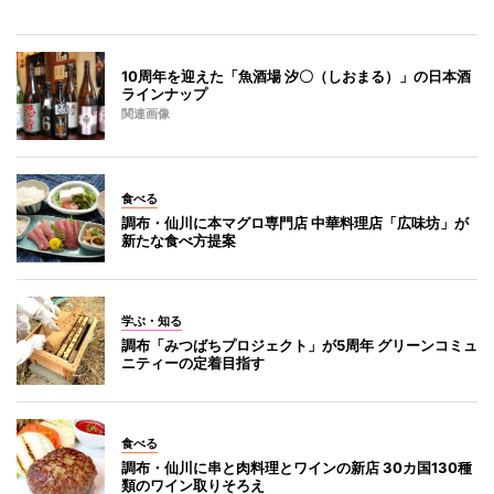
10周年を迎えた「魚酒場 汐〇（しおまる）」の日本酒
ラインナップ
関連画像
食べる
調布・仙川に本マグロ専門店 中華料理店「広味坊」が
新たな食べ方提案
学ぶ・知る
調布「みつばちプロジェクト」が5周年 グリーンコミュ
ニティーの定着目指す
食べる
調布・仙川に串と肉料理とワインの新店 30カ国130種
類のワイン取りそろえ