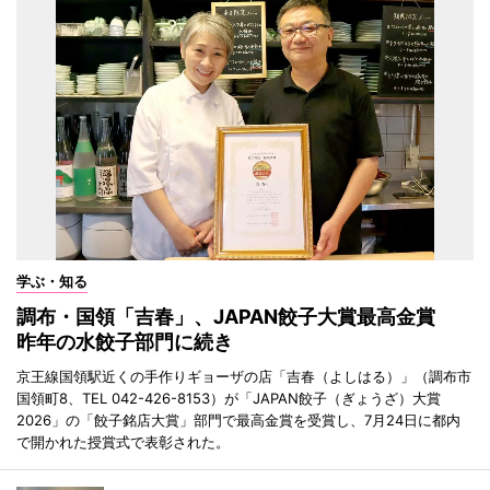
学ぶ・知る
調布・国領「吉春」、JAPAN餃子大賞最高金賞
昨年の水餃子部門に続き
京王線国領駅近くの手作りギョーザの店「吉春（よしはる）」（調布市
国領町8、TEL 042-426-8153）が「JAPAN餃子（ぎょうざ）大賞
2026」の「餃子銘店大賞」部門で最高金賞を受賞し、7月24日に都内
で開かれた授賞式で表彰された。