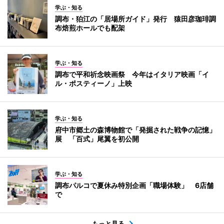
学ぶ・知る
調布・狛江の「居場所ガイド」発行 猿田彦珈琲調
布焙煎ホールでも配架
学ぶ・知る
調布で平和祈念映画祭 今年はイタリア映画「イ
ル・ポスティーノ」上映
学ぶ・知る
府中市郷土の森博物館で「発掘された戦争の記憶」
展 「百式」尾翼を初公開
学ぶ・知る
調布パルコで夏休み特別企画「職場体験」 6店舗
で
もっと見る