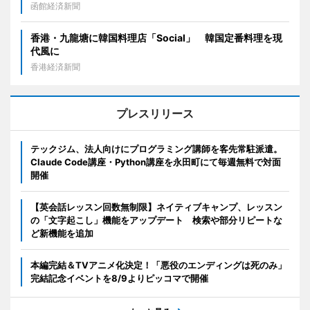
函館経済新聞
香港・九龍塘に韓国料理店「Social」 韓国定番料理を現
代風に
香港経済新聞
プレスリリース
テックジム、法人向けにプログラミング講師を客先常駐派遣。
Claude Code講座・Python講座を永田町にて毎週無料で対面
開催
【英会話レッスン回数無制限】ネイティブキャンプ、レッスン
の「文字起こし」機能をアップデート 検索や部分リピートな
ど新機能を追加
本編完結＆TVアニメ化決定！「悪役のエンディングは死のみ」
完結記念イベントを8/9よりピッコマで開催