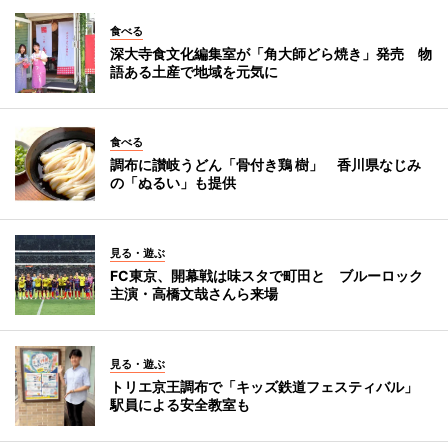
食べる
深大寺食文化編集室が「角大師どら焼き」発売 物
語ある土産で地域を元気に
食べる
調布に讃岐うどん「骨付き鶏 樹」 香川県なじみ
の「ぬるい」も提供
見る・遊ぶ
FC東京、開幕戦は味スタで町田と ブルーロック
主演・高橋文哉さんら来場
見る・遊ぶ
トリエ京王調布で「キッズ鉄道フェスティバル」
駅員による安全教室も