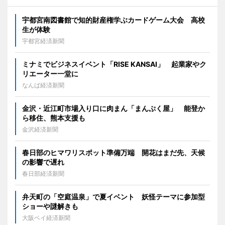
宇都宮南図書館で知的財産権学ぶカードゲーム大会 高校
生が体験
宇都宮経済新聞
ミナミでビジネスイベント「RISE KANSAI」 起業家やク
リエーター一堂に
なんば経済新聞
金沢・近江町市場入り口に肉まん「まんぷく屋」 能登か
ら移住、熊本支援も
金沢経済新聞
春日部のヒマワリスポット準備万端 開花はまだ先、天候
の影響で遅れ
春日部経済新聞
弁天町の「空庭温泉」で夏イベント 妖怪テーマに参加型
ショーや謎解きも
大阪ベイ経済新聞