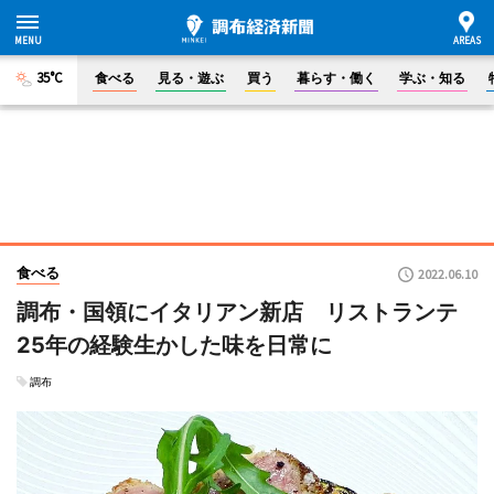
35°C
食べる
見る・遊ぶ
買う
暮らす・働く
学ぶ・知る
食べる
2022.06.10
調布・国領にイタリアン新店 リストランテ
25年の経験生かした味を日常に
調布