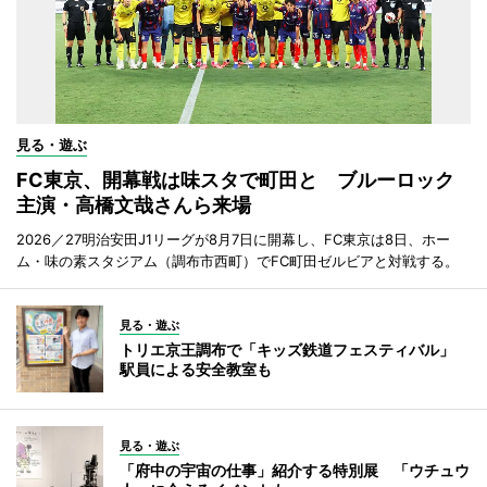
見る・遊ぶ
FC東京、開幕戦は味スタで町田と ブルーロック
主演・高橋文哉さんら来場
2026／27明治安田J1リーグが8月7日に開幕し、FC東京は8日、ホー
ム・味の素スタジアム（調布市西町）でFC町田ゼルビアと対戦する。
見る・遊ぶ
トリエ京王調布で「キッズ鉄道フェスティバル」
駅員による安全教室も
見る・遊ぶ
「府中の宇宙の仕事」紹介する特別展 「ウチュウ