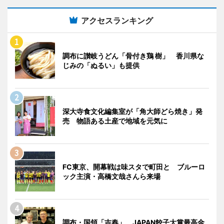
アクセスランキング
調布に讃岐うどん「骨付き鶏 樹」 香川県な
じみの「ぬるい」も提供
深大寺食文化編集室が「角大師どら焼き」発
売 物語ある土産で地域を元気に
FC東京、開幕戦は味スタで町田と ブルーロ
ック主演・高橋文哉さんら来場
調布・国領「吉春」、JAPAN餃子大賞最高金