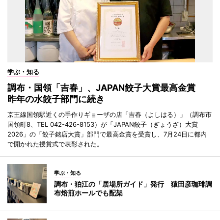
学ぶ・知る
調布・国領「吉春」、JAPAN餃子大賞最高金賞
昨年の水餃子部門に続き
京王線国領駅近くの手作りギョーザの店「吉春（よしはる）」（調布市
国領町8、TEL 042-426-8153）が「JAPAN餃子（ぎょうざ）大賞
2026」の「餃子銘店大賞」部門で最高金賞を受賞し、7月24日に都内
で開かれた授賞式で表彰された。
学ぶ・知る
調布・狛江の「居場所ガイド」発行 猿田彦珈琲調
布焙煎ホールでも配架