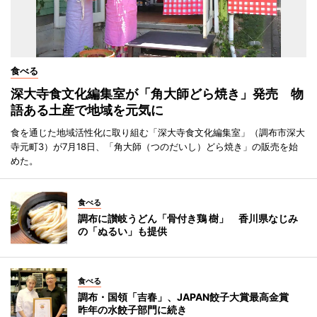
食べる
深大寺食文化編集室が「角大師どら焼き」発売 物
語ある土産で地域を元気に
食を通じた地域活性化に取り組む「深大寺食文化編集室」（調布市深大
寺元町3）が7月18日、「角大師（つのだいし）どら焼き」の販売を始
めた。
食べる
調布に讃岐うどん「骨付き鶏 樹」 香川県なじみ
の「ぬるい」も提供
食べる
調布・国領「吉春」、JAPAN餃子大賞最高金賞
昨年の水餃子部門に続き