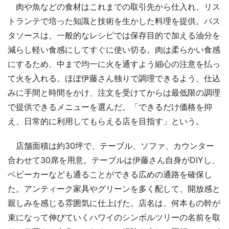
肉や魚などの食材はこれまでの取引先から仕入れ、リス
トランテで培った知識と技術を生かした料理を提供。パス
タソースは、一般的なレシピでは保存目的で加える油分を
減らし軽い食感にしてすぐに使い切る。肉は柔らかい食感
にするため、中まで均一に火を通すよう細心の注意を払っ
て火を入れる。ほぼ伊藤さん独りで調理できるよう、仕込
みに手間と時間をかけ、注文を受けてからは最低限の調理
で提供できるメニューを選んだ。「できるだけ価格を抑
え、日常的に利用してもらえる店を目指す」という。
店舗面積は約30坪で、テーブル、ソファ、カウンター
合わせて30席を用意。テーブルは伊藤さん自身がDIYし、
ベビーカーなども通ることができる広めの通路を確保し
た。アンティーク家具やグリーンを多く配して、開放感と
親しみを感じる雰囲気に仕上げた。店名は、何本もの幹が
束になって伸びていくハワイのシンボルツリーの名前を取