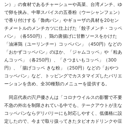
ン）」の食材であるチャーシューや高菜、台湾メンチ、ゆ
で卵を挟み、中華スパイスの五香粉（ウーシャンフェン）
で香り付けする「魯肉パン」やギョーザの具材を20セン
チメートルのメンチカツに仕上げた「餃子メンチ・コッペ
パン」（各550円）、鶏の唐揚げに甘酢ソースをかけた
「油淋鶏（ユーリンチー）コッペパン」（450円）などの
「おかずコッペパン」のほか、「ジャムコッペ」や「粒あ
んコッペ」（各250円）、「さつまいもコッペ」（300
円）、「揚げコッペ きな粉」（250円）などの「おやつ
コッペパン」など、トッピングでカスタマイズしたバリエ
ーションを含め、全30種類のメニューを提供する。
同店代表の宍戸優さんは「コロナウイルスの影響で不要
不急の外出を制限されている中でも、テークアウトが主な
コッペパンならデリバリーにも対応しやすく、低価格に設
定したので、今まで取り扱ってきたタピオカドリンクや豆