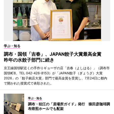
学ぶ・知る
調布・国領「吉春」、JAPAN餃子大賞最高金賞
昨年の水餃子部門に続き
京王線国領駅近くの手作りギョーザの店「吉春（よしはる）」（調布市
国領町8、TEL 042-426-8153）が「JAPAN餃子（ぎょうざ）大賞
2026」の「餃子銘店大賞」部門で最高金賞を受賞し、7月24日に都内
で開かれた授賞式で表彰された。
学ぶ・知る
調布・狛江の「居場所ガイド」発行 猿田彦珈琲調
布焙煎ホールでも配架