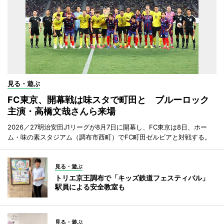
見る・遊ぶ
FC東京、開幕戦は味スタで町田と ブルーロック
主演・高橋文哉さんら来場
2026／27明治安田J1リーグが8月7日に開幕し、FC東京は8日、ホー
ム・味の素スタジアム（調布市西町）でFC町田ゼルビアと対戦する。
見る・遊ぶ
トリエ京王調布で「キッズ鉄道フェスティバル」
駅員による安全教室も
見る・遊ぶ