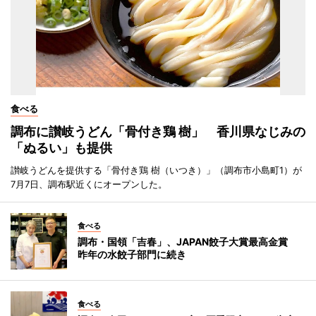
食べる
調布に讃岐うどん「骨付き鶏 樹」 香川県なじみの
「ぬるい」も提供
讃岐うどんを提供する「骨付き鶏 樹（いつき）」（調布市小島町1）が
7月7日、調布駅近くにオープンした。
食べる
調布・国領「吉春」、JAPAN餃子大賞最高金賞
昨年の水餃子部門に続き
食べる