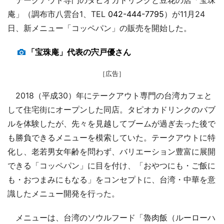
庵」（調布市八雲台1、TEL
042-444-7795
）が11月24
日、新メニュー「コッペパン」の販売を開始した。
「宝珠庵」代表の宍戸優さん
［広告］
2018（平成30）年にテークアウト専門の台湾カフェと
して住宅街にオープンした同店。タピオカドリンクのバブ
ルを体験したが、先々を見越してブームが過ぎ去った後で
も勝負できるメニューを模索していた。テークアウトに特
化し、老若男女年齢を問わず、バリエーション豊富に展開
できる「コッペパン」に目を付け、「おやつにも・ご飯に
も・おつまみにもなる」をコンセプトに、台湾・中華を意
識したメニュー開発を行った。
メニューは、台湾のソウルフード「魯肉飯（ルーローハ