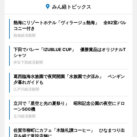
みん経トピックス
熱海にリゾートホテル「ヴィラージュ熱海」 全82室バル
コニー付き
熱海経済新聞
下田でバレー「IZUBLUE CUP」 優勝賞品はオリジナルT
シャツ
伊豆下田経済新聞
葛西臨海水族園で夜間開園「水族園で夕涼み」 ペンギン
夕暮れガイドも
江戸川経済新聞
立川で「星空と光の夏祭り」 昭和記念公園の夜空にドロ
ーン500機
立川経済新聞
佐賀市柳町にカフェ「木陰礼讃コーヒー」 ひなまつり出
店を経て常設店舗に