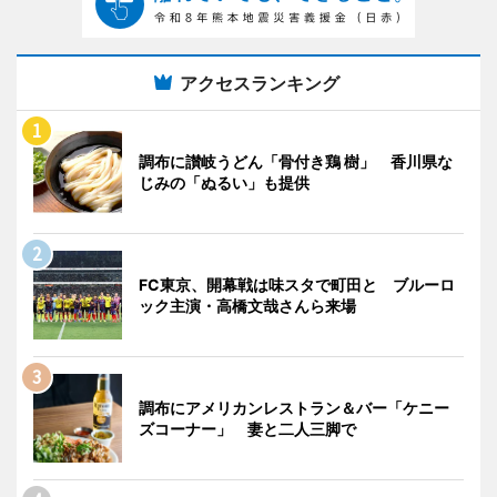
アクセスランキング
調布に讃岐うどん「骨付き鶏 樹」 香川県な
じみの「ぬるい」も提供
FC東京、開幕戦は味スタで町田と ブルーロ
ック主演・高橋文哉さんら来場
調布にアメリカンレストラン＆バー「ケニー
ズコーナー」 妻と二人三脚で