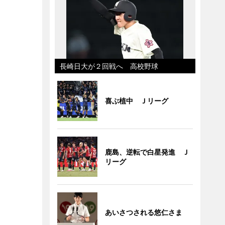
長崎日大が２回戦へ 高校野球
喜ぶ植中 Ｊリーグ
鹿島、逆転で白星発進 Ｊ
リーグ
あいさつされる悠仁さま