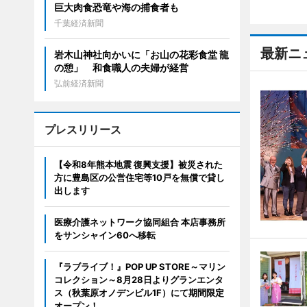
巨大肉食恐竜や海の捕食者も
千葉経済新聞
最新ニ
岩木山神社向かいに「お山の花彩食堂 龍
の憩」 和食職人の夫婦が経営
弘前経済新聞
プレスリリース
【令和8年熊本地震 復興支援】被災された
方に豊島区の公営住宅等10戸を無償で貸し
出します
医療介護ネットワーク協同組合 本店事務所
をサンシャイン60へ移転
『ラブライブ！』POP UP STORE～マリン
コレクション～8月28日よりグランエンタ
ス（秋葉原オノデンビル1F）にて期間限定
オープン！