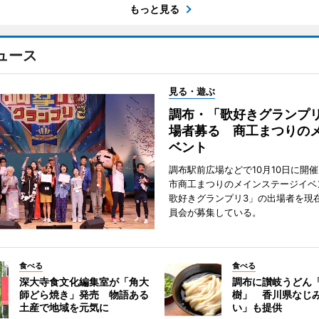
もっと見る
ュース
見る・遊ぶ
調布・「歌好きグランプリ
場者募る 商工まつりの
ベント
調布駅前広場などで10月10日に開
市商工まつりのメインステージイベ
歌好きグランプリ3」の出場者を現
員会が募集している。
食べる
食べる
深大寺食文化編集室が「角大
調布に讃岐うどん
師どら焼き」発売 物語ある
樹」 香川県なじ
土産で地域を元気に
い」も提供