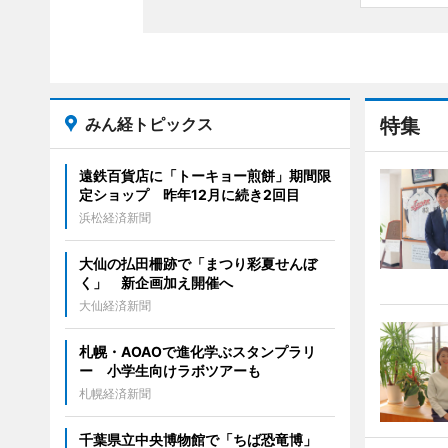
みん経トピックス
特集
遠鉄百貨店に「トーキョー煎餅」期間限
定ショップ 昨年12月に続き2回目
浜松経済新聞
大仙の払田柵跡で「まつり彩夏せんぼ
く」 新企画加え開催へ
大仙経済新聞
札幌・AOAOで進化学ぶスタンプラリ
ー 小学生向けラボツアーも
札幌経済新聞
千葉県立中央博物館で「ちば恐竜博」