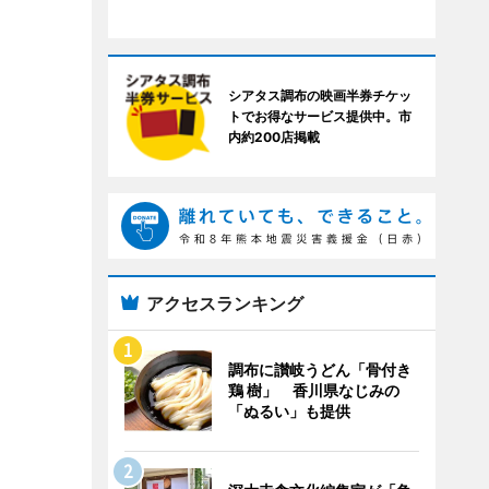
シアタス調布の映画半券チケッ
トでお得なサービス提供中。市
内約200店掲載
アクセスランキング
調布に讃岐うどん「骨付き
鶏 樹」 香川県なじみの
「ぬるい」も提供