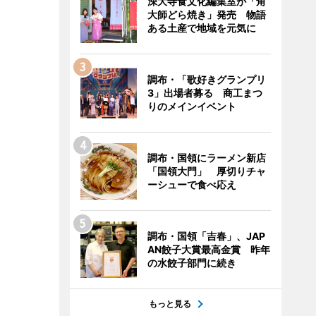
深大寺食文化編集室が「角
大師どら焼き」発売 物語
ある土産で地域を元気に
調布・「歌好きグランプリ
3」出場者募る 商工まつ
りのメインイベント
調布・国領にラーメン新店
「国領大門」 厚切りチャ
ーシューで食べ応え
調布・国領「吉春」、JAP
AN餃子大賞最高金賞 昨年
の水餃子部門に続き
もっと見る