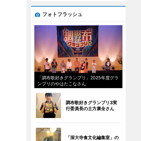
フォトフラッシュ
「調布歌好きグランプリ」2025年度グラ
ンプリのやはたこなさん
調布歌好きグランプリ3実
行委員長の土方康全さん
「深大寺食文化編集室」の