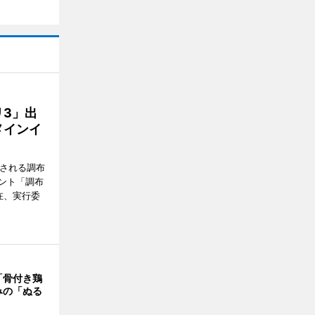
3」出
メインイ
催される調布
ント「調布
在、実行委
「骨付き鶏
みの「ぬる