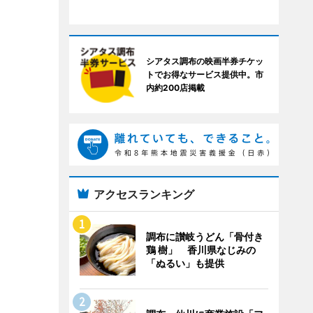
シアタス調布の映画半券チケッ
トでお得なサービス提供中。市
内約200店掲載
アクセスランキング
調布に讃岐うどん「骨付き
鶏 樹」 香川県なじみの
「ぬるい」も提供