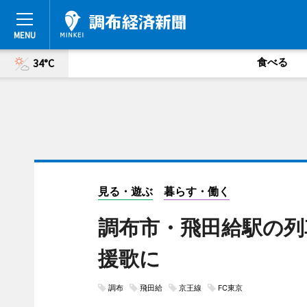
食べる
34°C
見る・遊ぶ
暮らす・働く
調布市・飛田給駅の列
援歌に
調布
飛田給
京王線
FC東京