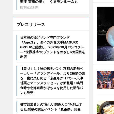
熊本 雲雀の湯」 くまモンルームも
熊本経済新聞
プレスリリース
日本発の揚げサンド専門ブランド
『Age.3』、タイの外食大手MAGURO
GROUPと提携し、2026年10月バンコクへ
― "世界基準"のブランドをめざし6カ国目を
出店
【栗づくし！秋の味覚パン】京都の老舗ベ
ーカリー「グランディール」より2種類の栗
を一度に楽しめる『京生ちぎりパン～天津
甘栗とマロンメラッセ～』が新登場！鳴門
金時や北海道産かぼちゃを使用した新作パ
ンも発売
都市部若者との“新しい関係人口”を創出す
る 山梨県の実証イベント「夏茶祭」開催