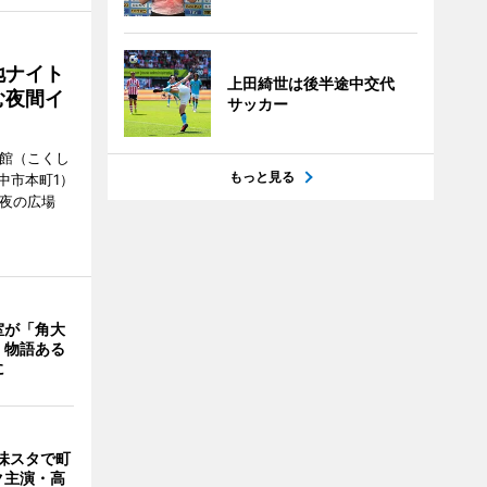
地ナイト
上田綺世は後半途中交代
む夜間イ
サッカー
司館（こくし
もっと見る
中市本町1）
 夜の広場
室が「角大
 物語ある
に
味スタで町
ク主演・高