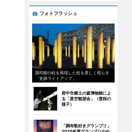
フォトフラッシュ
国司館の柱を再現した柱を美しく照らす
「史跡ライトアップ」
府中市郷土の森博物館によ
る「星空観望会」（普段の
様子）
「調布歌好きグランプリ」
2025年度グランプリのや