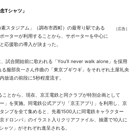
記念Tシャツ」
の素スタジアム」（調布市西町）の最寄り駅である
［広告］
ポーターが利用することから、サポーターを中心に
と応援歌の導入が決まった。
前に歌われる「You’ll never walk alone」を採用
れる服部良一さん作曲の「東京ブギウギ」をそれぞれ土屋礼央
内放送の前段に5秒程度流す。
ることから、現在、京王電鉄と同クラブが特別企画として
リー」を実施。同電鉄公式アプリ「京王アプリ」を利用し、京
タンプを全て集めると、先着1500人に同電鉄キャラクター
京ドロンパ」のイラスト入りクリアファイル、抽選で10人に
Tシャツ」がそれぞれ進呈される。