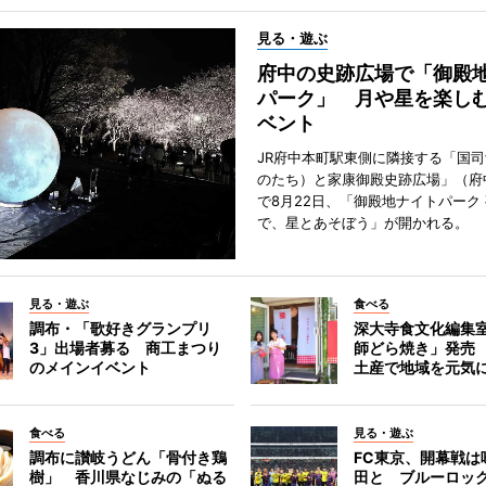
見る・遊ぶ
府中の史跡広場で「御殿
パーク」 月や星を楽し
ベント
JR府中本町駅東側に隣接する「国
のたち）と家康御殿史跡広場」（府
で8月22日、「御殿地ナイトパーク
で、星とあそぼう」が開かれる。
見る・遊ぶ
食べる
調布・「歌好きグランプリ
深大寺食文化編集
3」出場者募る 商工まつり
師どら焼き」発売
のメインイベント
土産で地域を元気
食べる
見る・遊ぶ
調布に讃岐うどん「骨付き鶏
FC東京、開幕戦は
樹」 香川県なじみの「ぬる
田と ブルーロッ