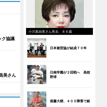
小川真由美さん死去、８６歳
ック協議
日本被団協が結成７０年
日南学園が２回戦へ 高校
槻昌美さん
野球
後藤大樹、４００障害で銀