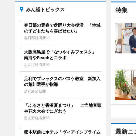
みん経トピックス
特集
春日部の豊春で盆踊り大会復活 「地域
の子どもたちを喜ばせたい」
春日部経済新聞
大阪高島屋で「なつやすみフェスタ」
南海やPeachとコラボ
なんば経済新聞
足利でブレックスのバスケ教室 新加入
の荒川選手が指導
足利経済新聞
「ふるさと香澄夏まつり」 ご当地音頭
や花火大会でにぎわう
習志野経済新聞
最新ニ
熊本駅前にホテル「ヴィアインプライム