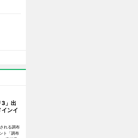
3」出
メインイ
催される調布
ント「調布