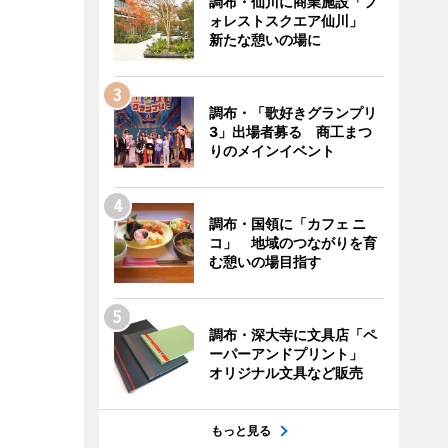
調布・仙川に商業施設「フ
ォレストスクエア仙川」
新たな憩いの場に
調布・「歌好きグランプリ
3」出場者募る 商工まつ
りのメインイベント
調布・国領に「カフェ ニ
コ」 地域のつながりを育
む憩いの場目指す
調布・深大寺に文具店「ペ
ーパーアンドプリント」
オリジナル文具など販売
もっと見る