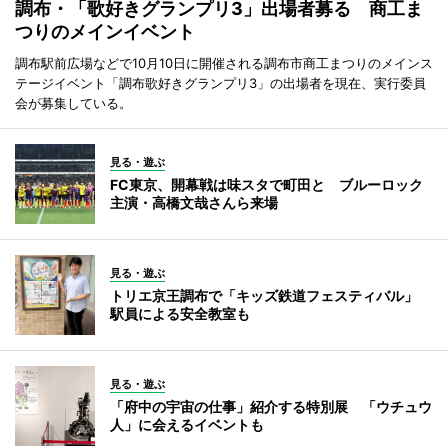
調布・「歌好きグランプリ3」出場者募る 商工ま
つりのメインイベント
調布駅前広場などで10月10日に開催される調布市商工まつりのメインス
テージイベント「調布歌好きグランプリ3」の出場者を現在、実行委員
会が募集している。
見る・遊ぶ
FC東京、開幕戦は味スタで町田と ブルーロック
主演・高橋文哉さんら来場
見る・遊ぶ
トリエ京王調布で「キッズ鉄道フェスティバル」
駅員による安全教室も
見る・遊ぶ
「府中の宇宙の仕事」紹介する特別展 「ウチュウ
人」に会えるイベントも