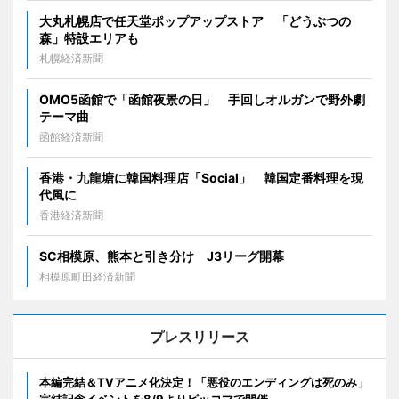
大丸札幌店で任天堂ポップアップストア 「どうぶつの
森」特設エリアも
札幌経済新聞
OMO5函館で「函館夜景の日」 手回しオルガンで野外劇
テーマ曲
函館経済新聞
香港・九龍塘に韓国料理店「Social」 韓国定番料理を現
代風に
香港経済新聞
SC相模原、熊本と引き分け J3リーグ開幕
相模原町田経済新聞
プレスリリース
本編完結＆TVアニメ化決定！「悪役のエンディングは死のみ」
完結記念イベントを8/9よりピッコマで開催