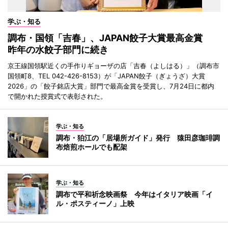
学ぶ・知る
調布・国領「吉春」、JAPAN餃子大賞最高金賞
昨年の水餃子部門に続き
京王線国領駅近くの手作りギョーザの店「吉春（よしはる）」（調布市
国領町8、TEL 042-426-8153）が「JAPAN餃子（ぎょうざ）大賞
2026」の「餃子銘店大賞」部門で最高金賞を受賞し、7月24日に都内
で開かれた授賞式で表彰された。
学ぶ・知る
調布・狛江の「居場所ガイド」発行 猿田彦珈琲調
布焙煎ホールでも配架
学ぶ・知る
調布で平和祈念映画祭 今年はイタリア映画「イ
ル・ポスティーノ」上映