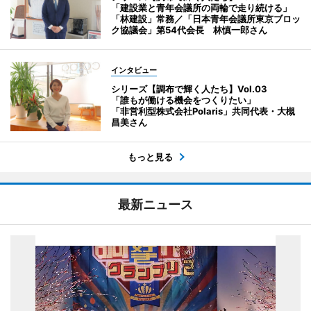
「建設業と青年会議所の両輪で走り続ける」
「林建設」常務／「日本青年会議所東京ブロッ
ク協議会」第54代会長 林慎一郎さん
インタビュー
シリーズ【調布で輝く人たち】Vol.03
「誰もが働ける機会をつくりたい」
「非営利型株式会社Polaris」共同代表・大槻
昌美さん
もっと見る
最新ニュース