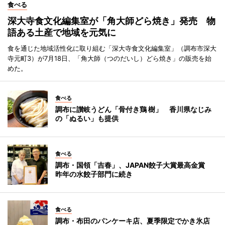
食べる
深大寺食文化編集室が「角大師どら焼き」発売 物
語ある土産で地域を元気に
食を通じた地域活性化に取り組む「深大寺食文化編集室」（調布市深大
寺元町3）が7月18日、「角大師（つのだいし）どら焼き」の販売を始
めた。
食べる
調布に讃岐うどん「骨付き鶏 樹」 香川県なじみ
の「ぬるい」も提供
食べる
調布・国領「吉春」、JAPAN餃子大賞最高金賞
昨年の水餃子部門に続き
食べる
調布・布田のパンケーキ店、夏季限定でかき氷店