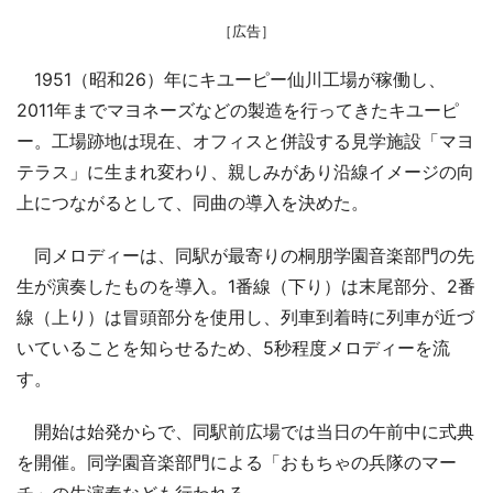
［広告］
1951（昭和26）年にキユーピー仙川工場が稼働し、
2011年までマヨネーズなどの製造を行ってきたキユーピ
ー。工場跡地は現在、オフィスと併設する見学施設「マヨ
テラス」に生まれ変わり、親しみがあり沿線イメージの向
上につながるとして、同曲の導入を決めた。
同メロディーは、同駅が最寄りの桐朋学園音楽部門の先
生が演奏したものを導入。1番線（下り）は末尾部分、2番
線（上り）は冒頭部分を使用し、列車到着時に列車が近づ
いていることを知らせるため、5秒程度メロディーを流
す。
開始は始発からで、同駅前広場では当日の午前中に式典
を開催。同学園音楽部門による「おもちゃの兵隊のマー
チ」の生演奏なども行われる。