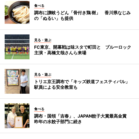
食べる
調布に讃岐うどん「骨付き鶏 樹」 香川県なじみ
の「ぬるい」も提供
見る・遊ぶ
FC東京、開幕戦は味スタで町田と ブルーロック
主演・高橋文哉さんら来場
見る・遊ぶ
トリエ京王調布で「キッズ鉄道フェスティバル」
駅員による安全教室も
食べる
調布・国領「吉春」、JAPAN餃子大賞最高金賞
昨年の水餃子部門に続き