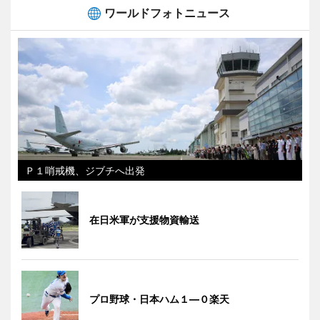
ワールドフォトニュース
Ｐ１哨戒機、ジブチへ出発
在日米軍が支援物資輸送
プロ野球・日本ハム１―０楽天