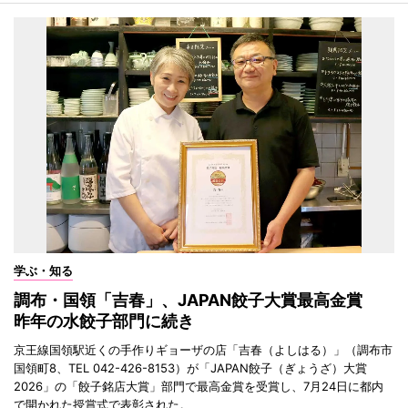
学ぶ・知る
調布・国領「吉春」、JAPAN餃子大賞最高金賞
昨年の水餃子部門に続き
京王線国領駅近くの手作りギョーザの店「吉春（よしはる）」（調布市
国領町8、TEL 042-426-8153）が「JAPAN餃子（ぎょうざ）大賞
2026」の「餃子銘店大賞」部門で最高金賞を受賞し、7月24日に都内
で開かれた授賞式で表彰された。