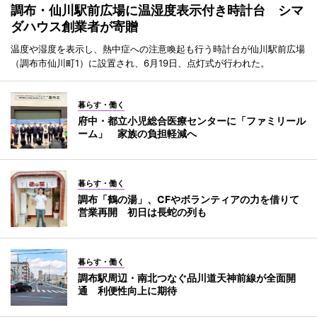
調布・仙川駅前広場に温湿度表示付き時計台 シマ
ダハウス創業者が寄贈
温度や湿度を表示し、熱中症への注意喚起も行う時計台が仙川駅前広場
（調布市仙川町1）に設置され、6月19日、点灯式が行われた。
暮らす・働く
府中・都立小児総合医療センターに「ファミリール
ーム」 家族の負担軽減へ
暮らす・働く
調布「鶴の湯」、CFやボランティアの力を借りて
営業再開 初日は長蛇の列も
暮らす・働く
調布駅周辺・南北つなぐ品川道天神前線が全面開
通 利便性向上に期待