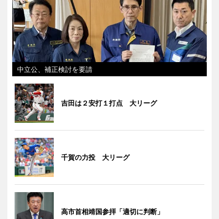
中立公、補正検討を要請
吉田は２安打１打点 大リーグ
千賀の力投 大リーグ
高市首相靖国参拝「適切に判断」