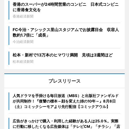
香港のスーパーが24時間営業のコンビニ 日本式コンビニ
に香港食文化を
香港経済新聞
FC今治・アシックス里山スタジアムでお披露目会 収容人
数約1.7倍に「成長」
今治経済新聞
松本・新村で13万本のヒマワリ満開 見頃は3週間ほど
松本経済新聞
プレスリリース
人気ドラマを手掛ける毎日放送（MBS）と出版社ファンギルド
が共同制作！『復讐の標本～顔を変えた姉の10年～』8月8日
（土）コミックシーモアより先行配信【コミックアウル】
広告がきっかけで購入・利用した経験がある人は25.0％。実際
に行動に移したくなる広告媒体は「テレビCM」「チラシ」「店