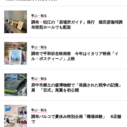
学ぶ・知る
調布・狛江の「居場所ガイド」発行 猿田彦珈琲調
布焙煎ホールでも配架
学ぶ・知る
調布で平和祈念映画祭 今年はイタリア映画「イ
ル・ポスティーノ」上映
学ぶ・知る
府中市郷土の森博物館で「発掘された戦争の記憶」
展 「百式」尾翼を初公開
学ぶ・知る
調布パルコで夏休み特別企画「職場体験」 6店舗
で