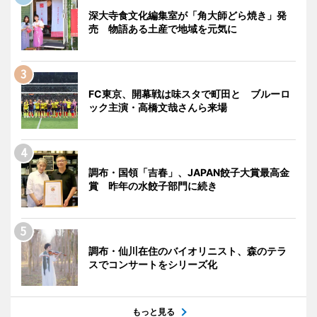
深大寺食文化編集室が「角大師どら焼き」発
売 物語ある土産で地域を元気に
FC東京、開幕戦は味スタで町田と ブルーロ
ック主演・高橋文哉さんら来場
調布・国領「吉春」、JAPAN餃子大賞最高金
賞 昨年の水餃子部門に続き
調布・仙川在住のバイオリニスト、森のテラ
スでコンサートをシリーズ化
もっと見る