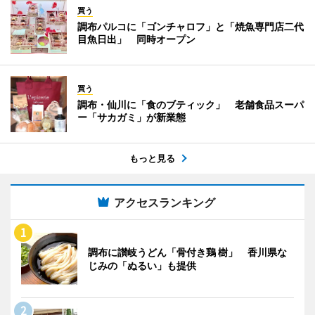
買う
調布パルコに「ゴンチャロフ」と「焼魚専門店二代
目魚日出」 同時オープン
買う
調布・仙川に「食のブティック」 老舗食品スーパ
ー「サカガミ」が新業態
もっと見る
アクセスランキング
調布に讃岐うどん「骨付き鶏 樹」 香川県な
じみの「ぬるい」も提供