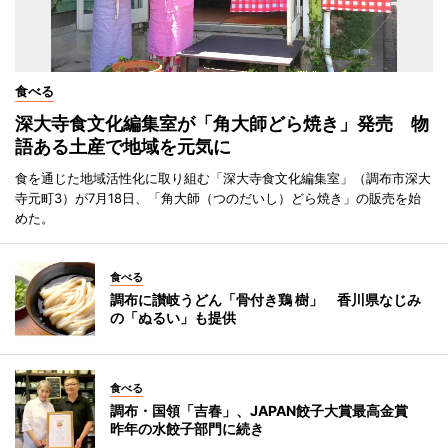
食べる
深大寺食文化編集室が「角大師どら焼き」発売 物
語ある土産で地域を元気に
食を通じた地域活性化に取り組む「深大寺食文化編集室」（調布市深大
寺元町3）が7月18日、「角大師（つのだいし）どら焼き」の販売を始
めた。
食べる
調布に讃岐うどん「骨付き鶏 樹」 香川県なじみ
の「ぬるい」も提供
食べる
調布・国領「吉春」、JAPAN餃子大賞最高金賞
昨年の水餃子部門に続き