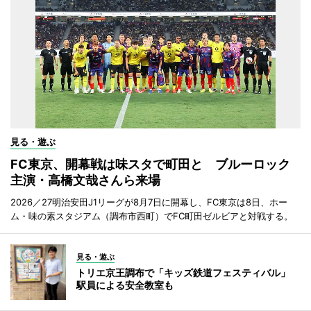
見る・遊ぶ
FC東京、開幕戦は味スタで町田と ブルーロック
主演・高橋文哉さんら来場
2026／27明治安田J1リーグが8月7日に開幕し、FC東京は8日、ホー
ム・味の素スタジアム（調布市西町）でFC町田ゼルビアと対戦する。
見る・遊ぶ
トリエ京王調布で「キッズ鉄道フェスティバル」
駅員による安全教室も