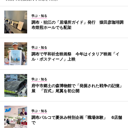
学ぶ・知る
調布・狛江の「居場所ガイド」発行 猿田彦珈琲調
布焙煎ホールでも配架
学ぶ・知る
調布で平和祈念映画祭 今年はイタリア映画「イ
ル・ポスティーノ」上映
学ぶ・知る
府中市郷土の森博物館で「発掘された戦争の記憶」
展 「百式」尾翼を初公開
学ぶ・知る
調布パルコで夏休み特別企画「職場体験」 6店舗
で