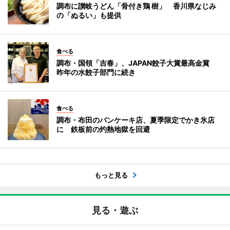
調布に讃岐うどん「骨付き鶏 樹」 香川県なじみ
の「ぬるい」も提供
食べる
調布・国領「吉春」、JAPAN餃子大賞最高金賞
昨年の水餃子部門に続き
食べる
調布・布田のパンケーキ店、夏季限定でかき氷店
に 鉄板前の灼熱地獄を回避
もっと見る
見る・遊ぶ