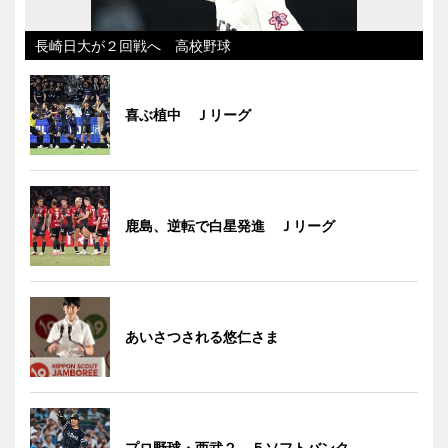
長崎日大が２回戦へ 高校野球
喜ぶ植中 Ｊリーグ
鹿島、逆転で白星発進 Ｊリーグ
あいさつされる悠仁さま
プロ野球・西武２―５ソフトバンク