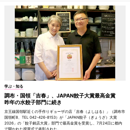
学ぶ・知る
調布・国領「吉春」、JAPAN餃子大賞最高金賞
昨年の水餃子部門に続き
京王線国領駅近くの手作りギョーザの店「吉春（よしはる）」（調布市
国領町8、TEL 042-426-8153）が「JAPAN餃子（ぎょうざ）大賞
2026」の「餃子銘店大賞」部門で最高金賞を受賞し、7月24日に都内
で開かれた授賞式で表彰された。