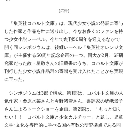
［広告］
「集英社コバルト文庫」は、現代少女小説の発展に寄与
した作家と作品を世に送り出し、今なお多くのファンを持
つ少女小説レーベル。今年で創刊50周年を迎えるなかで
開く同シンポジウムは、後継レーベル「集英社オレンジ文
庫」が主催する50周年記念企画の一つ。同大が2月、SF研
究家だった故・星敬さんの旧蔵書のうち、コバルト文庫が
刊行した少女小説作品群の寄贈を受け入れたことから実現
に至った。
シンポジウムは3部で構成。第1部は、コバルト文庫の人
気作家・桑原水菜さんと今野諸雪さん、書評家の嵯峨景子
さんによるトークショーを企画。第2部は、「もっと知り
たい！！ コバルト文庫と少女カルチャー」と題し、児童
文学･文化を専門的に学べる国内有数の研究拠点である同