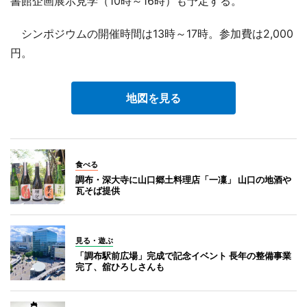
書館企画展示見学（10時～16時）も予定する。
シンポジウムの開催時間は13時～17時。参加費は2,000
円。
地図を見る
食べる
調布・深大寺に山口郷土料理店「一凜」 山口の地酒や
瓦そば提供
見る・遊ぶ
「調布駅前広場」完成で記念イベント 長年の整備事業
完了、舘ひろしさんも