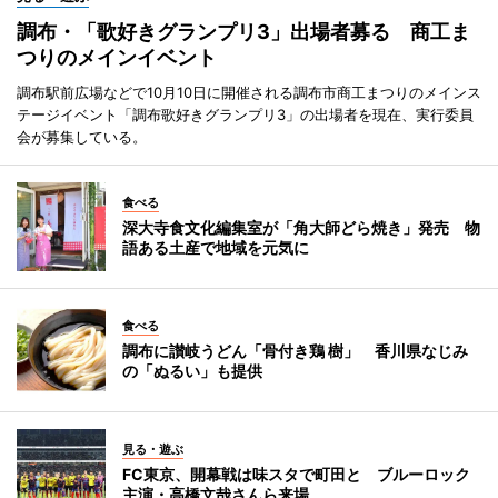
調布・「歌好きグランプリ3」出場者募る 商工ま
つりのメインイベント
調布駅前広場などで10月10日に開催される調布市商工まつりのメインス
テージイベント「調布歌好きグランプリ3」の出場者を現在、実行委員
会が募集している。
食べる
深大寺食文化編集室が「角大師どら焼き」発売 物
語ある土産で地域を元気に
食べる
調布に讃岐うどん「骨付き鶏 樹」 香川県なじみ
の「ぬるい」も提供
見る・遊ぶ
FC東京、開幕戦は味スタで町田と ブルーロック
主演・高橋文哉さんら来場