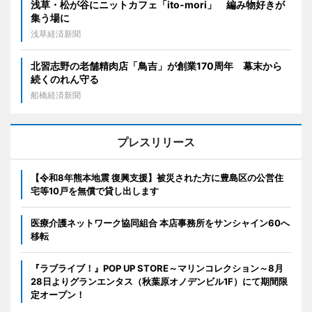
浅草・松が谷にニットカフェ「ito-mori」 編み物好きが
集う場に
浅草経済新聞
北習志野の老舗精肉店「鳥吉」が創業170周年 幕末から
続くのれん守る
船橋経済新聞
プレスリリース
【令和8年熊本地震 復興支援】被災された方に豊島区の公営住
宅等10戸を無償で貸し出します
医療介護ネットワーク協同組合 本店事務所をサンシャイン60へ
移転
『ラブライブ！』POP UP STORE～マリンコレクション～8月
28日よりグランエンタス（秋葉原オノデンビル1F）にて期間限
定オープン！