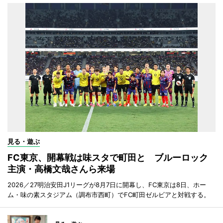
見る・遊ぶ
FC東京、開幕戦は味スタで町田と ブルーロック
主演・高橋文哉さんら来場
2026／27明治安田J1リーグが8月7日に開幕し、FC東京は8日、ホー
ム・味の素スタジアム（調布市西町）でFC町田ゼルビアと対戦する。