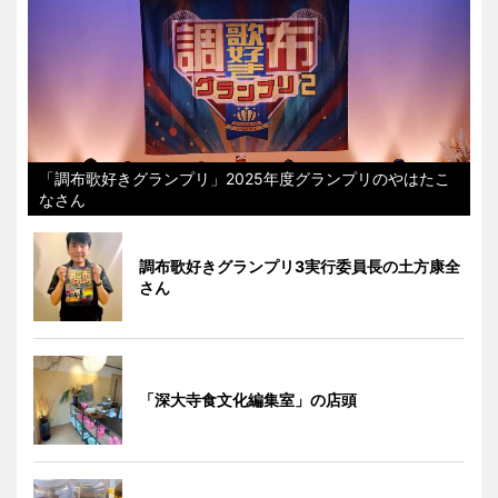
「調布歌好きグランプリ」2025年度グランプリのやはたこ
なさん
調布歌好きグランプリ3実行委員長の土方康全
さん
「深大寺食文化編集室」の店頭