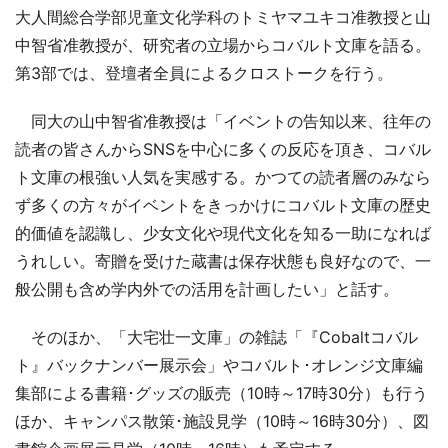
大人間総合学部児童文化学科のトミヤマユキコ准教授と山
中智省准教授が、研究者の立場からコバルト文庫を語る。
第3部では、登壇者全員によるクロストークを行う。
同大の山中智省准教授は「イベントの告知以来、往年の
読者の皆さんからSNSを中心に多くの反応を頂き、コバル
ト文庫の根強い人気を実感する。かつての読者層のみなら
ず多くの方々がイベントをきっかけにコバルト文庫の歴史
的価値を認識し、少女文化や現代文化を知る一助になれば
うれしい。寄贈を受けた蔵書は保存状態も良好なので、一
般公開も含め学内外での活用を計画したい」と話す。
そのほか、「大宅壮一文庫」の雑誌「『Cobaltコバル
ト』バックナンバー展示会」やコバルト･オレンジ文庫編
集部による書籍･グッズの販売（10時～17時30分）も行う
ほか、キャンパス散策･施設見学（10時～16時30分）、図