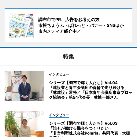
調布市でPR、広告をお考えの方
市報ちょうふ・ぱれっと・バナー・SNSほか
市内メディア紹介中／
特集
インタビュー
シリーズ【調布で輝く人たち】Vol.04
「建設業と青年会議所の両輪で走り続ける」
「林建設」常務／「日本青年会議所東京ブロッ
ク協議会」第54代会長 林慎一郎さん
インタビュー
シリーズ【調布で輝く人たち】Vol.03
「誰もが働ける機会をつくりたい」
「非営利型株式会社Polaris」共同代表・大槻