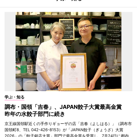
学ぶ・知る
調布・国領「吉春」、JAPAN餃子大賞最高金賞
昨年の水餃子部門に続き
京王線国領駅近くの手作りギョーザの店「吉春（よしはる）」（調布市
国領町8、TEL 042-426-8153）が「JAPAN餃子（ぎょうざ）大賞
2026」の「餃子銘店大賞」部門で最高金賞を受賞し、7月24日に都内