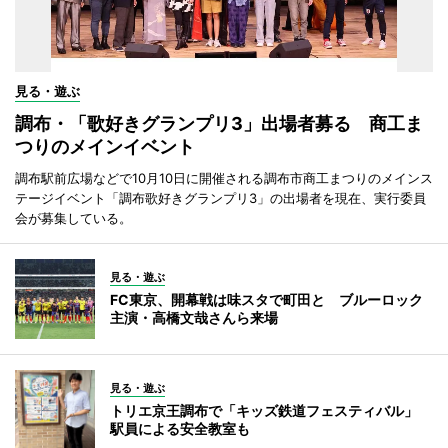
見る・遊ぶ
調布・「歌好きグランプリ3」出場者募る 商工ま
つりのメインイベント
調布駅前広場などで10月10日に開催される調布市商工まつりのメインス
テージイベント「調布歌好きグランプリ3」の出場者を現在、実行委員
会が募集している。
見る・遊ぶ
FC東京、開幕戦は味スタで町田と ブルーロック
主演・高橋文哉さんら来場
見る・遊ぶ
トリエ京王調布で「キッズ鉄道フェスティバル」
駅員による安全教室も