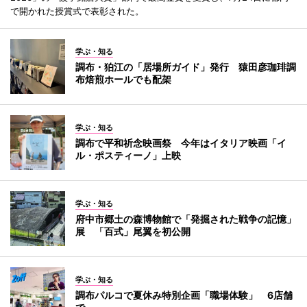
で開かれた授賞式で表彰された。
学ぶ・知る
調布・狛江の「居場所ガイド」発行 猿田彦珈琲調
布焙煎ホールでも配架
学ぶ・知る
調布で平和祈念映画祭 今年はイタリア映画「イ
ル・ポスティーノ」上映
学ぶ・知る
府中市郷土の森博物館で「発掘された戦争の記憶」
展 「百式」尾翼を初公開
学ぶ・知る
調布パルコで夏休み特別企画「職場体験」 6店舗