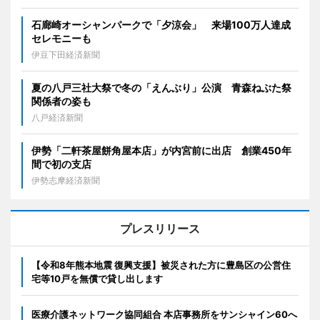
石廊崎オーシャンパークで「夕涼会」 来場100万人達成
セレモニーも
伊豆下田経済新聞
夏の八戸三社大祭で冬の「えんぶり」公演 青森ねぶた祭
関係者の姿も
八戸経済新聞
伊勢「二軒茶屋餅角屋本店」が内宮前に出店 創業450年
間で初の支店
伊勢志摩経済新聞
プレスリリース
【令和8年熊本地震 復興支援】被災された方に豊島区の公営住
宅等10戸を無償で貸し出します
医療介護ネットワーク協同組合 本店事務所をサンシャイン60へ