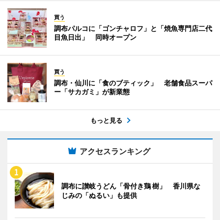
買う
調布パルコに「ゴンチャロフ」と「焼魚専門店二代
目魚日出」 同時オープン
買う
調布・仙川に「食のブティック」 老舗食品スーパ
ー「サカガミ」が新業態
もっと見る
アクセスランキング
調布に讃岐うどん「骨付き鶏 樹」 香川県な
じみの「ぬるい」も提供