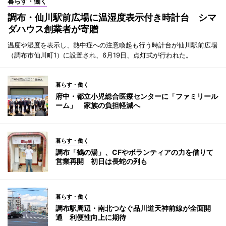
暮らす・働く
調布・仙川駅前広場に温湿度表示付き時計台 シマ
ダハウス創業者が寄贈
温度や湿度を表示し、熱中症への注意喚起も行う時計台が仙川駅前広場
（調布市仙川町1）に設置され、6月19日、点灯式が行われた。
暮らす・働く
府中・都立小児総合医療センターに「ファミリール
ーム」 家族の負担軽減へ
暮らす・働く
調布「鶴の湯」、CFやボランティアの力を借りて
営業再開 初日は長蛇の列も
暮らす・働く
調布駅周辺・南北つなぐ品川道天神前線が全面開
通 利便性向上に期待