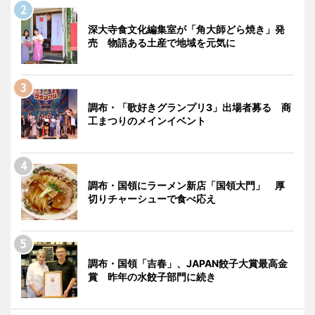
深大寺食文化編集室が「角大師どら焼き」発
売 物語ある土産で地域を元気に
調布・「歌好きグランプリ3」出場者募る 商
工まつりのメインイベント
調布・国領にラーメン新店「国領大門」 厚
切りチャーシューで食べ応え
調布・国領「吉春」、JAPAN餃子大賞最高金
賞 昨年の水餃子部門に続き