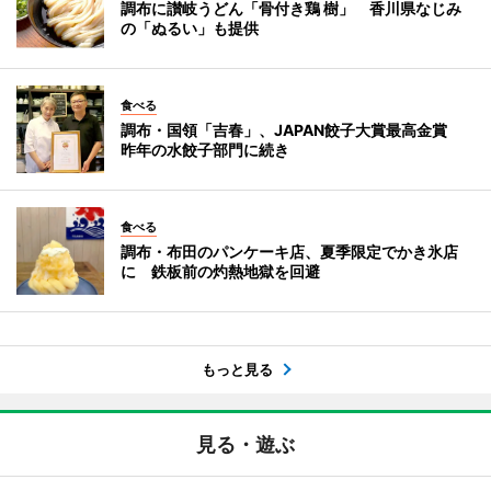
調布に讃岐うどん「骨付き鶏 樹」 香川県なじみ
の「ぬるい」も提供
食べる
調布・国領「吉春」、JAPAN餃子大賞最高金賞
昨年の水餃子部門に続き
食べる
調布・布田のパンケーキ店、夏季限定でかき氷店
に 鉄板前の灼熱地獄を回避
もっと見る
見る・遊ぶ