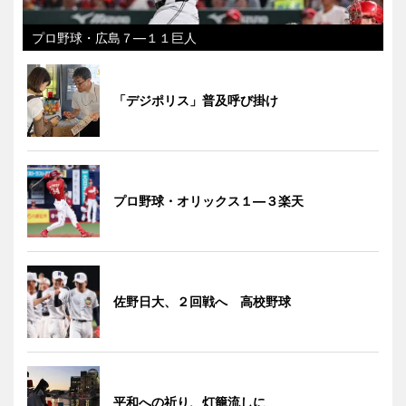
プロ野球・広島７―１１巨人
「デジポリス」普及呼び掛け
プロ野球・オリックス１―３楽天
佐野日大、２回戦へ 高校野球
平和への祈り、灯籠流しに