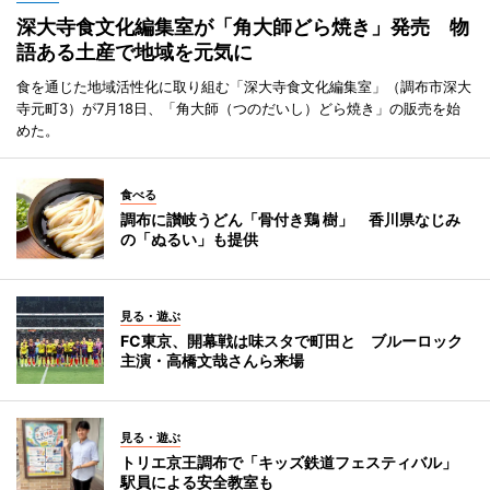
深大寺食文化編集室が「角大師どら焼き」発売 物
語ある土産で地域を元気に
食を通じた地域活性化に取り組む「深大寺食文化編集室」（調布市深大
寺元町3）が7月18日、「角大師（つのだいし）どら焼き」の販売を始
めた。
食べる
調布に讃岐うどん「骨付き鶏 樹」 香川県なじみ
の「ぬるい」も提供
見る・遊ぶ
FC東京、開幕戦は味スタで町田と ブルーロック
主演・高橋文哉さんら来場
見る・遊ぶ
トリエ京王調布で「キッズ鉄道フェスティバル」
駅員による安全教室も