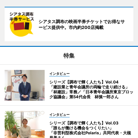
シアタス調布の映画半券チケットでお得なサ
ービス提供中。市内約200店掲載
特集
インタビュー
シリーズ【調布で輝く人たち】Vol.04
「建設業と青年会議所の両輪で走り続ける」
「林建設」常務／「日本青年会議所東京ブロッ
ク協議会」第54代会長 林慎一郎さん
インタビュー
シリーズ【調布で輝く人たち】Vol.03
「誰もが働ける機会をつくりたい」
「非営利型株式会社Polaris」共同代表・大槻
昌美さん