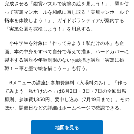
完成させる「鑑賞パズルで実篤の絵を見よう！」、墨を使
って実篤マンホールを和紙に写し取る「実篤マンホールで
拓本を体験しよう！」、ガイドボランティアが案内する
「実篤公園を探検しよう！」を用意する。
小中学生を対象に「作ってみよう！私だけの本」も企
画。本の中身をすべて自分で考えて描き、ハードカバーに
製本する講座や年齢制限のないお絵描き講座「実篤に挑
戦！～筆と墨で絵を描こう～」も行う。
6メニューの講座は参加費無料（入場料のみ）。「作っ
てみよう！私だけの本」は8月2日・3日・7日の全回出席
原則、参加費1,350円、要申し込み（7月19日まで）。その
ほか、開催日などの詳細はホームページで確認できる。
地図を見る