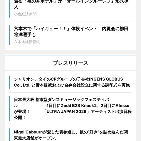
若松「亀の井ホテル」が「オールインクルーシブ」形式導
入
小倉経済新聞
六本木で「ハイキュー！！」体験イベント 内覧会に柳田
将洋選手も
六本木経済新聞
プレスリリース
シャリオン、タイのCPグループの子会社INGENS GLOBUS
Co., Ltd. と資本提携および合弁会社設立に関する調印式を実施
日本最大級 都市型ダンスミュージックフェスティバ
ル 1日目にZedd B2B Knock2、2日目にAlesso
が登場！ 「ULTRA JAPAN 2026」アーティスト出演日程
公開！
Nigel Cabournが愛した表参道に、彼の“好き”を詰め込んだ関
東最大店舗がオープン。