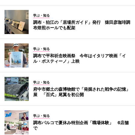
学ぶ・知る
調布・狛江の「居場所ガイド」発行 猿田彦珈琲調
布焙煎ホールでも配架
学ぶ・知る
調布で平和祈念映画祭 今年はイタリア映画「イ
ル・ポスティーノ」上映
学ぶ・知る
府中市郷土の森博物館で「発掘された戦争の記憶」
展 「百式」尾翼を初公開
学ぶ・知る
調布パルコで夏休み特別企画「職場体験」 6店舗
で