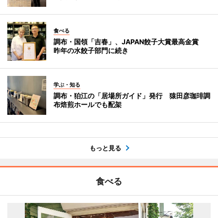
食べる
調布・国領「吉春」、JAPAN餃子大賞最高金賞
昨年の水餃子部門に続き
学ぶ・知る
調布・狛江の「居場所ガイド」発行 猿田彦珈琲調
布焙煎ホールでも配架
もっと見る
食べる