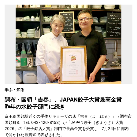
学ぶ・知る
調布・国領「吉春」、JAPAN餃子大賞最高金賞
昨年の水餃子部門に続き
京王線国領駅近くの手作りギョーザの店「吉春（よしはる）」（調布市
国領町8、TEL 042-426-8153）が「JAPAN餃子（ぎょうざ）大賞
2026」の「餃子銘店大賞」部門で最高金賞を受賞し、7月24日に都内
で開かれた授賞式で表彰された。