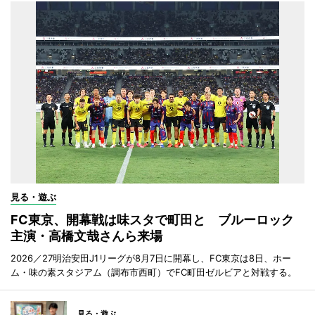
見る・遊ぶ
FC東京、開幕戦は味スタで町田と ブルーロック
主演・高橋文哉さんら来場
2026／27明治安田J1リーグが8月7日に開幕し、FC東京は8日、ホー
ム・味の素スタジアム（調布市西町）でFC町田ゼルビアと対戦する。
見る・遊ぶ