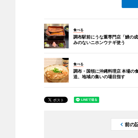
食べる
調布駅前にうな重専門店「鰻の成
みのないニホンウナギ使う
食べる
調布・国領に沖縄料理店 本場の
送、地域の集いの場目指す
前の