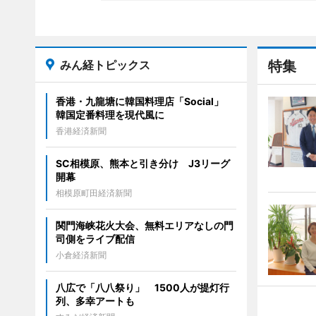
みん経トピックス
特集
香港・九龍塘に韓国料理店「Social」
韓国定番料理を現代風に
香港経済新聞
SC相模原、熊本と引き分け J3リーグ
開幕
相模原町田経済新聞
関門海峡花火大会、無料エリアなしの門
司側をライブ配信
小倉経済新聞
八広で「八八祭り」 1500人が提灯行
列、多幸アートも