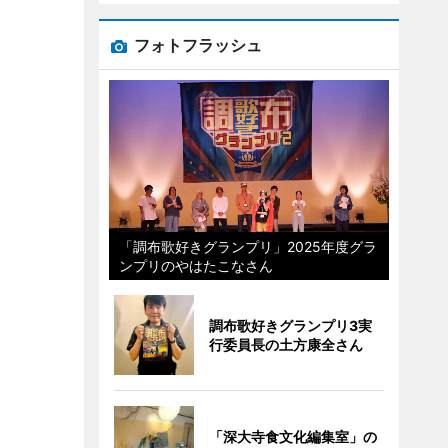
フォトフラッシュ
「調布歌好きグランプリ」2025年度グラ
ンプリのやはたこなさん
調布歌好きグランプリ3実
行委員長の土方康全さん
「深大寺食文化編集室」の