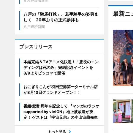
すみだ経済新聞
最新ニ
八戸の「騎馬打毬」、若手騎手の姿勇ま
しく 20年ぶりの正式参拝も
八戸経済新聞
プレスリリース
本編完結＆TVアニメ化決定！「悪役のエン
ディングは死のみ」完結記念イベントを
8/9よりピッコマで開催
おにぎりこんが 羽田空港第一ターミナル店
が8月10日グランドオープン！！
番組復活1周年を記念して 『マンガのラジオ
supported by viviON』地上波放送が決
定！ ゲストは『宇宙兄弟』の小山宙哉先生
もっと見る