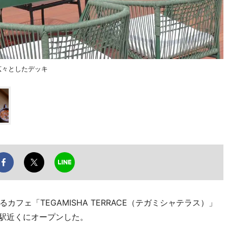
れ広々としたデッキ
ェ「TEGAMISHA TERRACE（テガミシャテラス）」
領駅近くにオープンした。