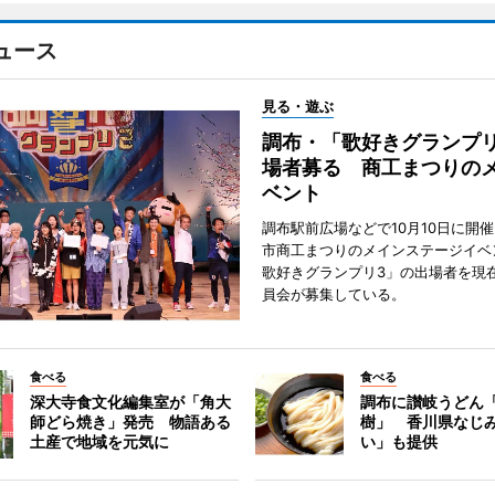
ュース
見る・遊ぶ
調布・「歌好きグランプリ
場者募る 商工まつりの
ベント
調布駅前広場などで10月10日に開
市商工まつりのメインステージイベ
歌好きグランプリ3」の出場者を現
員会が募集している。
食べる
食べる
深大寺食文化編集室が「角大
調布に讃岐うどん
師どら焼き」発売 物語ある
樹」 香川県なじ
土産で地域を元気に
い」も提供