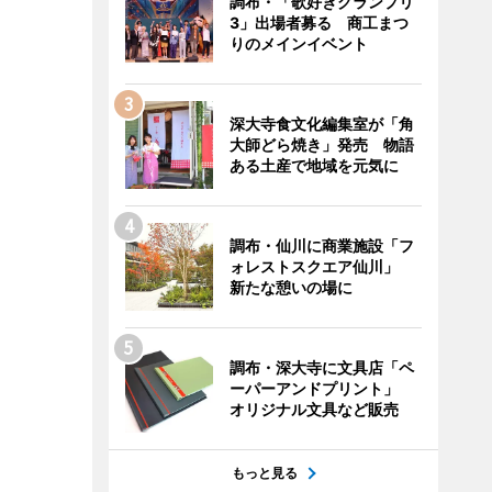
調布・「歌好きグランプリ
3」出場者募る 商工まつ
りのメインイベント
深大寺食文化編集室が「角
大師どら焼き」発売 物語
ある土産で地域を元気に
調布・仙川に商業施設「フ
ォレストスクエア仙川」
新たな憩いの場に
調布・深大寺に文具店「ペ
ーパーアンドプリント」
オリジナル文具など販売
もっと見る