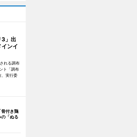
3」出
メインイ
催される調布
ント「調布
在、実行委
「骨付き鶏
みの「ぬる