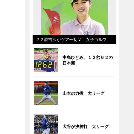
２２歳吉沢がツアー初Ｖ 女子ゴルフ
中島ひとみ、１２秒６２の
日本新
山本の力投 大リーグ
大谷が決勝打 大リーグ