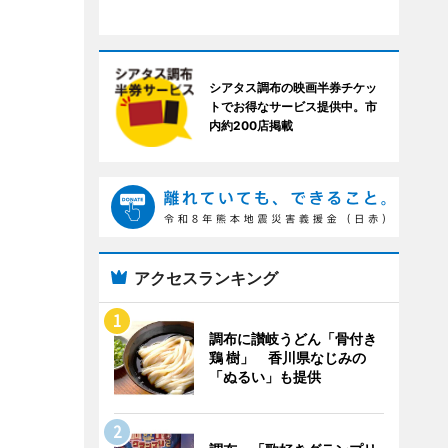
シアタス調布の映画半券チケッ
トでお得なサービス提供中。市
内約200店掲載
アクセスランキング
調布に讃岐うどん「骨付き
鶏 樹」 香川県なじみの
「ぬるい」も提供