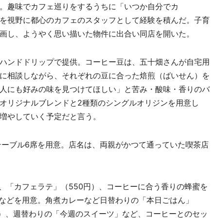
。趣味でカフェ巡りをするうちに「いつか自分でカ
を視野に都心のカフェのスタッフとして経験を積んだ。子育
画し、ようやく思い描いた物件に出合い同店を開いた。
ハンドドリップで提供。コーヒー豆は、五十畑さんが自宅用
に相談しながら、それぞれの豆に合った焙煎（ばいせん）を
人にも好みの味を見つけてほしい」と苦み・酸味・香りのバ
オリジナルブレンドと2種類のシングルオリジンを用意し
増やしていく予定だと言う。
ーブル6席を用意。店名は、両親がかつて通っていた喫茶店
、「カフェラテ」（550円）、コーヒーに合う香りの蜂蜜を
茶などを用意。角煮カレーなど日替わりの「本日ごはん」
円）、週替わりの「今週のスイーツ」など、コーヒーとのセッ