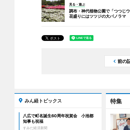
見る・遊ぶ
調布・神代植物公園で「つつじウ
花盛りにはツツジの大パノラマ
前の
みん経トピックス
特集
八広で町名誕生60周年祝賀会 小池都
知事も祝福
すみだ経済新聞