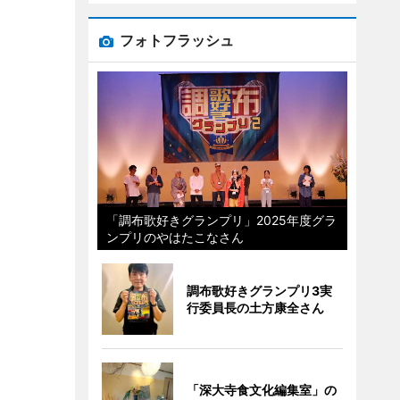
フォトフラッシュ
「調布歌好きグランプリ」2025年度グラ
ンプリのやはたこなさん
調布歌好きグランプリ3実
行委員長の土方康全さん
「深大寺食文化編集室」の