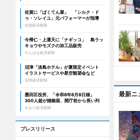
佐賀に「ばくてん屋」 「シルク・ド
ゥ・ソレイユ」元パフォーマーが指導
佐賀経済新聞
今帰仁・上運天に「ナギッコ」 島ラッ
キョウやモズクの加工品販売
やんばる経済新聞
沼津「淡島ホテル」が夏限定イベント
イラストサービスや星空観望会など
沼津経済新聞
最新ニ
墨田区役所、「令和8年8月8日婚」
300人超が婚姻届、開庁前から長い列
すみだ経済新聞
プレスリリース