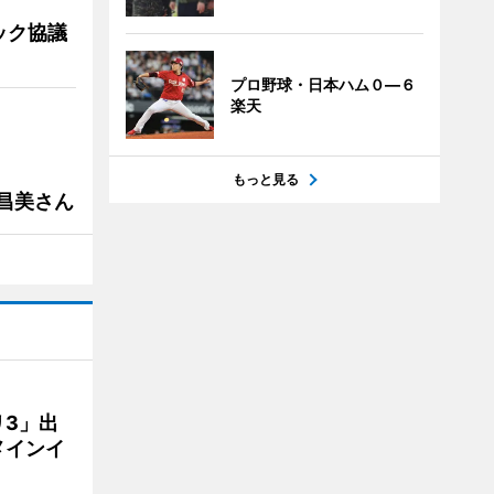
ック協議
プロ野球・日本ハム０―６
楽天
もっと見る
槻昌美さん
3」出
メインイ