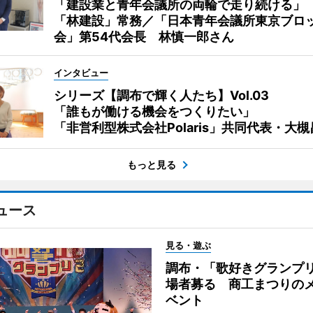
「建設業と青年会議所の両輪で走り続ける」
「林建設」常務／「日本青年会議所東京ブロ
会」第54代会長 林慎一郎さん
インタビュー
シリーズ【調布で輝く人たち】Vol.03
「誰もが働ける機会をつくりたい」
「非営利型株式会社Polaris」共同代表・大
もっと見る
ュース
見る・遊ぶ
調布・「歌好きグランプリ
場者募る 商工まつりの
ベント