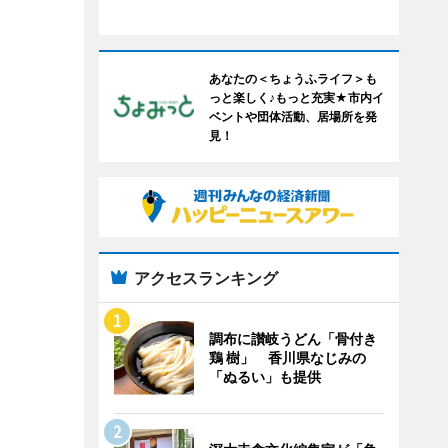
あなたの＜ちょうふライフ＞も
っと楽しく♪もっと充実★市内イ
ベントや団体活動、居場所を発
見！
アクセスランキング
調布に讃岐うどん「骨付き
鶏 樹」 香川県なじみの
「ぬるい」も提供