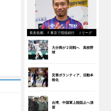
長友佑都、Ｆ東京で現役続行 Ｊリーグ
大分商が２回戦へ 高校野
球
災害ボランティア、活動本
格化
台湾、中国軍上陸阻止へ演
習