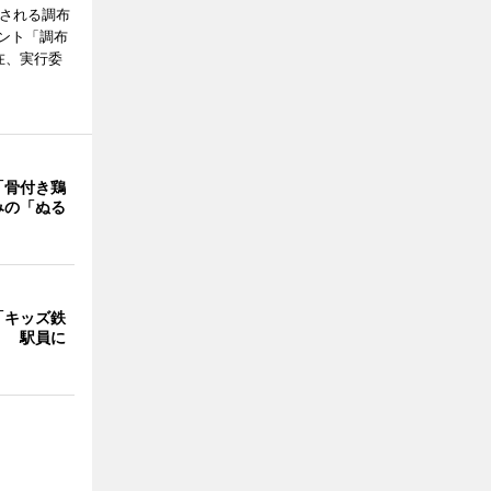
催される調布
ント「調布
在、実行委
「骨付き鶏
みの「ぬる
「キッズ鉄
」 駅員に