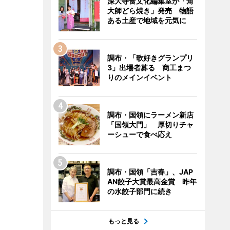
深大寺食文化編集室が「角
大師どら焼き」発売 物語
ある土産で地域を元気に
調布・「歌好きグランプリ
3」出場者募る 商工まつ
りのメインイベント
調布・国領にラーメン新店
「国領大門」 厚切りチャ
ーシューで食べ応え
調布・国領「吉春」、JAP
AN餃子大賞最高金賞 昨年
の水餃子部門に続き
もっと見る