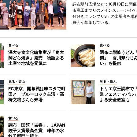
調布駅前広場などで10月10日に開
市商工まつりのメインステージイベ
歌好きグランプリ3」の出場者を現
員会が募集している。
食べる
食べる
深大寺食文化編集室が「角大
調布に讃岐うどん
師どら焼き」発売 物語ある
樹」 香川県なじ
土産で地域を元気に
い」も提供
見る・遊ぶ
見る・遊ぶ
FC東京、開幕戦は味スタで町
トリエ京王調布で
田と ブルーロック主演・高
道フェスティバル
橋文哉さんら来場
よる安全教室も
食べる
調布・国領「吉春」、JAPAN
餃子大賞最高金賞 昨年の水
餃子部門に続き