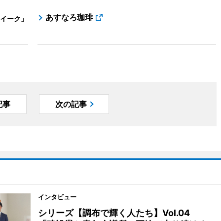
あすなろ珈琲
イーク」
記事
次の記事
インタビュー
シリーズ【調布で輝く人たち】Vol.04