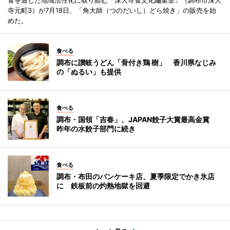
寺元町3）が7月18日、「角大師（つのだいし）どら焼き」の販売を始
めた。
食べる
調布に讃岐うどん「骨付き鶏 樹」 香川県なじみ
の「ぬるい」も提供
食べる
調布・国領「吉春」、JAPAN餃子大賞最高金賞
昨年の水餃子部門に続き
食べる
調布・布田のパンケーキ店、夏季限定でかき氷店
に 鉄板前の灼熱地獄を回避