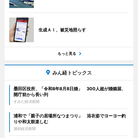
生成ＡＩ、被災地照らす
もっと見る
みん経トピックス
墨田区役所、「令和8年8月8日婚」 300人超が婚姻届、
開庁前から長い列
すみだ経済新聞
浦和で「親子の居場所なつまつり」 浴衣姿でヨーヨー釣
りや和太鼓楽しむ
浦和経済新聞