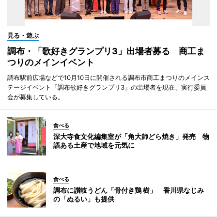
見る・遊ぶ
調布・「歌好きグランプリ3」出場者募る 商工ま
つりのメインイベント
調布駅前広場などで10月10日に開催される調布市商工まつりのメインス
テージイベント「調布歌好きグランプリ3」の出場者を現在、実行委員
会が募集している。
食べる
深大寺食文化編集室が「角大師どら焼き」発売 物
語ある土産で地域を元気に
食べる
調布に讃岐うどん「骨付き鶏 樹」 香川県なじみ
の「ぬるい」も提供