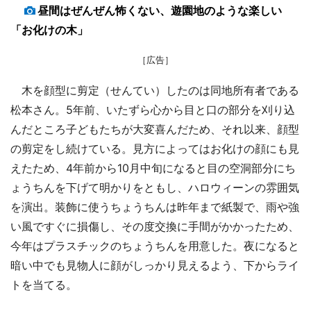
昼間はぜんぜん怖くない、遊園地のような楽しい
「お化けの木」
［広告］
木を顔型に剪定（せんてい）したのは同地所有者である
松本さん。5年前、いたずら心から目と口の部分を刈り込
んだところ子どもたちが大変喜んだため、それ以来、顔型
の剪定をし続けている。見方によってはお化けの顔にも見
えたため、4年前から10月中旬になると目の空洞部分にち
ょうちんを下げて明かりをともし、ハロウィーンの雰囲気
を演出。装飾に使うちょうちんは昨年まで紙製で、雨や強
い風ですぐに損傷し、その度交換に手間がかかったため、
今年はプラスチックのちょうちんを用意した。夜になると
暗い中でも見物人に顔がしっかり見えるよう、下からライ
トを当てる。