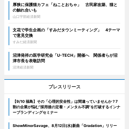
厚狭に保護猫カフェ「ねことおちゃ」 古民家改築、猫と
の触れ合いも
山口宇部経済新聞
文花で学生企画の「すみだタウンミーティング」 4テーマ
で意見交換
すみだ経済新聞
沼津発祥の医学研究会「U-TECH」開催へ 関係者らが沼
津市長を表敬訪問
沼津経済新聞
プレスリリース
【9/10 福島】その「心理的安全性」は間違っていませんか？7
割の企業が悩む“採用後の定着・メンタル不調”を打破するインナ
ーブランディングセミナー
ShowMinorSavage、8月12日(水)新曲「Gradation」リリー