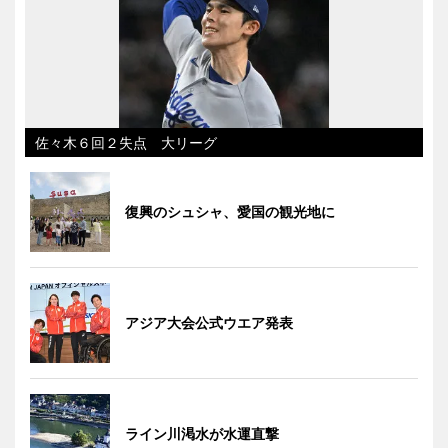
佐々木６回２失点 大リーグ
復興のシュシャ、愛国の観光地に
アジア大会公式ウエア発表
ライン川渇水が水運直撃