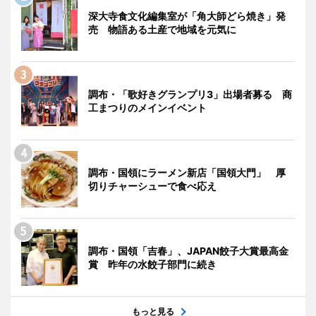
深大寺食文化編集室が「角大師どら焼き」発
売 物語ある土産で地域を元気に
調布・「歌好きグランプリ3」出場者募る 商
工まつりのメインイベント
調布・国領にラーメン新店「国領大門」 厚
切りチャーシューで食べ応え
調布・国領「吉春」、JAPAN餃子大賞最高金
賞 昨年の水餃子部門に続き
もっと見る