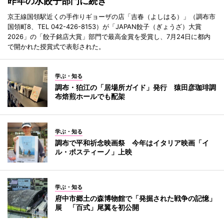
昨年の水餃子部門に続き
京王線国領駅近くの手作りギョーザの店「吉春（よしはる）」（調布市
国領町8、TEL 042-426-8153）が「JAPAN餃子（ぎょうざ）大賞
2026」の「餃子銘店大賞」部門で最高金賞を受賞し、7月24日に都内
で開かれた授賞式で表彰された。
学ぶ・知る
調布・狛江の「居場所ガイド」発行 猿田彦珈琲調
布焙煎ホールでも配架
学ぶ・知る
調布で平和祈念映画祭 今年はイタリア映画「イ
ル・ポスティーノ」上映
学ぶ・知る
府中市郷土の森博物館で「発掘された戦争の記憶」
展 「百式」尾翼を初公開