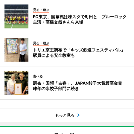
見る・遊ぶ
FC東京、開幕戦は味スタで町田と ブルーロック
主演・高橋文哉さんら来場
見る・遊ぶ
トリエ京王調布で「キッズ鉄道フェスティバル」
駅員による安全教室も
食べる
調布・国領「吉春」、JAPAN餃子大賞最高金賞
昨年の水餃子部門に続き
もっと見る