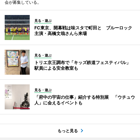
会が募集している。
見る・遊ぶ
FC東京、開幕戦は味スタで町田と ブルーロック
主演・高橋文哉さんら来場
見る・遊ぶ
トリエ京王調布で「キッズ鉄道フェスティバル」
駅員による安全教室も
見る・遊ぶ
「府中の宇宙の仕事」紹介する特別展 「ウチュウ
人」に会えるイベントも
もっと見る