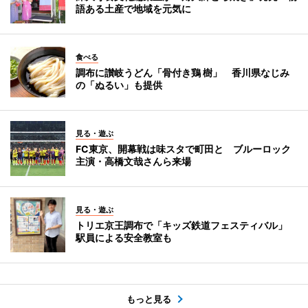
語ある土産で地域を元気に
食べる
調布に讃岐うどん「骨付き鶏 樹」 香川県なじみ
の「ぬるい」も提供
見る・遊ぶ
FC東京、開幕戦は味スタで町田と ブルーロック
主演・高橋文哉さんら来場
見る・遊ぶ
トリエ京王調布で「キッズ鉄道フェスティバル」
駅員による安全教室も
もっと見る