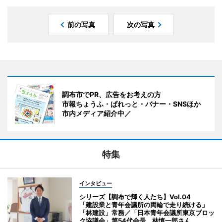
前の写真
次の写真
調布市でPR、広告をお考えの方
市報ちょうふ・ぱれっと・バナー・SNSほか
市内メディア紹介中／
特集
インタビュー
シリーズ【調布で輝く人たち】Vol.04
「建設業と青年会議所の両輪で走り続ける」
「林建設」常務／「日本青年会議所東京ブロッ
ク協議会」第54代会長 林慎一郎さん