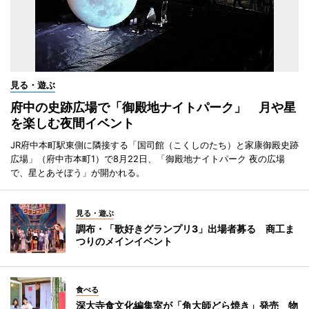
見る・遊ぶ
府中の史跡広場で「御殿地ナイトパーク」 月や星
を楽しむ夜間イベント
JR府中本町駅東側に隣接する「国司館（こくしのたち）と家康御殿史跡
広場」（府中市本町1）で8月22日、「御殿地ナイトパーク 夜の広場
で、星とあそぼう」が開かれる。
見る・遊ぶ
調布・「歌好きグランプリ3」出場者募る 商工ま
つりのメインイベント
食べる
深大寺食文化編集室が「角大師どら焼き」発売 物