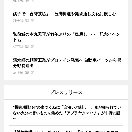
香港経済新聞
銚子で「台湾茶坊」 台湾料理や雑貨通じ文化に親しむ
銚子経済新聞
弘前城の本丸天守が11年ぶりの「曳戻し」へ 記念イベン
トも
弘前経済新聞
清水町の精管工業がプロテイン発売へ 自動車パーツから異
分野初進出
沼津経済新聞
プレスリリース
“賞味期限1分”の生つくねに「合法レバ刺し」。まだ知られてい
ない大分の旨いものを集めた『アブラヤクマハチ』が中野に誕
生