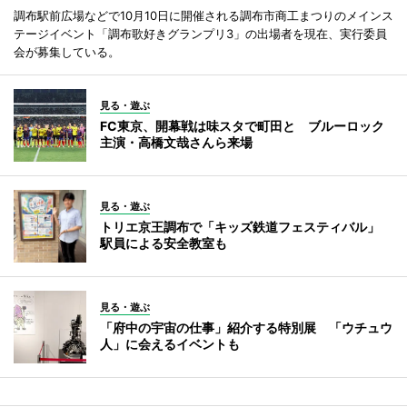
調布駅前広場などで10月10日に開催される調布市商工まつりのメインス
テージイベント「調布歌好きグランプリ3」の出場者を現在、実行委員
会が募集している。
見る・遊ぶ
FC東京、開幕戦は味スタで町田と ブルーロック
主演・高橋文哉さんら来場
見る・遊ぶ
トリエ京王調布で「キッズ鉄道フェスティバル」
駅員による安全教室も
見る・遊ぶ
「府中の宇宙の仕事」紹介する特別展 「ウチュウ
人」に会えるイベントも