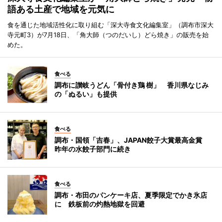
語ある土産で地域を元気に
食を通じた地域活性化に取り組む「深大寺食文化編集室」（調布市深大
寺元町3）が7月18日、「角大師（つのだいし）どら焼き」の販売を始
めた。
食べる
調布に讃岐うどん「骨付き鶏 樹」 香川県なじみ
の「ぬるい」も提供
食べる
調布・国領「吉春」、JAPAN餃子大賞最高金賞
昨年の水餃子部門に続き
食べる
調布・布田のパンケーキ店、夏季限定でかき氷店
に 鉄板前の灼熱地獄を回避