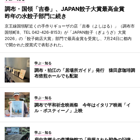
調布・国領「吉春」、JAPAN餃子大賞最高金賞
昨年の水餃子部門に続き
京王線国領駅近くの手作りギョーザの店「吉春（よしはる）」（調布市
国領町8、TEL 042-426-8153）が「JAPAN餃子（ぎょうざ）大賞
2026」の「餃子銘店大賞」部門で最高金賞を受賞し、7月24日に都内
で開かれた授賞式で表彰された。
学ぶ・知る
調布・狛江の「居場所ガイド」発行 猿田彦珈琲調
布焙煎ホールでも配架
学ぶ・知る
調布で平和祈念映画祭 今年はイタリア映画「イ
ル・ポスティーノ」上映
学ぶ・知る
府中市郷土の森博物館で「発掘された戦争の記憶」