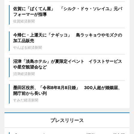
佐賀に「ばくてん屋」 「シルク・ドゥ・ソレイユ」元パ
フォーマーが指導
佐賀経済新聞
今帰仁・上運天に「ナギッコ」 島ラッキョウやモズクの
加工品販売
やんばる経済新聞
沼津「淡島ホテル」が夏限定イベント イラストサービス
や星空観望会など
沼津経済新聞
墨田区役所、「令和8年8月8日婚」 300人超が婚姻届、
開庁前から長い列
すみだ経済新聞
プレスリリース