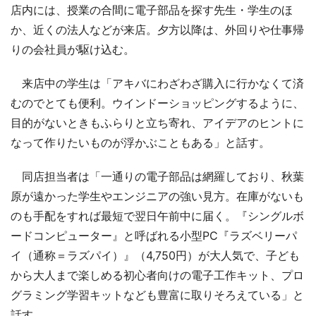
店内には、授業の合間に電子部品を探す先生・学生のほ
か、近くの法人などが来店。夕方以降は、外回りや仕事帰
りの会社員が駆け込む。
来店中の学生は「アキバにわざわざ購入に行かなくて済
むのでとても便利。ウインドーショッピングするように、
目的がないときもふらりと立ち寄れ、アイデアのヒントに
なって作りたいものが浮かぶこともある」と話す。
同店担当者は「一通りの電子部品は網羅しており、秋葉
原が遠かった学生やエンジニアの強い見方。在庫がないも
のも手配をすれば最短で翌日午前中に届く。『シングルボ
ードコンピューター』と呼ばれる小型PC『ラズベリーパ
イ（通称＝ラズパイ）』（4,750円）が大人気で、子ども
から大人まで楽しめる初心者向けの電子工作キット、プロ
グラミング学習キットなども豊富に取りそろえている」と
話す。