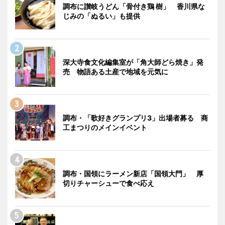
調布に讃岐うどん「骨付き鶏 樹」 香川県な
じみの「ぬるい」も提供
深大寺食文化編集室が「角大師どら焼き」発
売 物語ある土産で地域を元気に
調布・「歌好きグランプリ3」出場者募る 商
工まつりのメインイベント
調布・国領にラーメン新店「国領大門」 厚
切りチャーシューで食べ応え