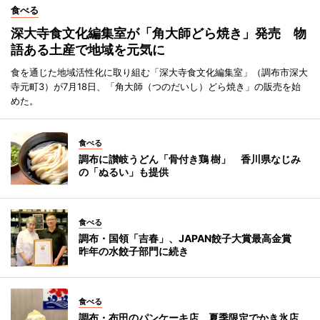
食べる
深大寺食文化編集室が「角大師どら焼き」発売 物
語ある土産で地域を元気に
食を通じた地域活性化に取り組む「深大寺食文化編集室」（調布市深大
寺元町3）が7月18日、「角大師（つのだいし）どら焼き」の販売を始
めた。
食べる
調布に讃岐うどん「骨付き鶏 樹」 香川県なじみ
の「ぬるい」も提供
食べる
調布・国領「吉春」、JAPAN餃子大賞最高金賞
昨年の水餃子部門に続き
食べる
調布・布田のパンケーキ店、夏季限定でかき氷店