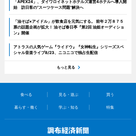
「APEX24」、ダイワロイネットホテルズ運営4ホテルへ導入開
始 訪日客の“スーツケース問題”解決へ
「油そば×アイドル」が飲食店を元気にする。 前年２万８７５
票の話題企画が拡大！ 油そば春日亭『第2回 油姫オーディショ
ン』開催
アトラスの人気ゲーム『ライドウ』『女神転生』シリーズスペ
シャル音楽ライブ8/23、ニコニコで独占生配信
もっと見る
食べる
見る・遊ぶ
買う
暮らす・働く
学ぶ・知る
特集