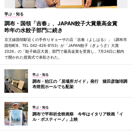
学ぶ・知る
調布・国領「吉春」、JAPAN餃子大賞最高金賞
昨年の水餃子部門に続き
京王線国領駅近くの手作りギョーザの店「吉春（よしはる）」（調布市
国領町8、TEL 042-426-8153）が「JAPAN餃子（ぎょうざ）大賞
2026」の「餃子銘店大賞」部門で最高金賞を受賞し、7月24日に都内
で開かれた授賞式で表彰された。
学ぶ・知る
調布・狛江の「居場所ガイド」発行 猿田彦珈琲調
布焙煎ホールでも配架
学ぶ・知る
調布で平和祈念映画祭 今年はイタリア映画「イ
ル・ポスティーノ」上映