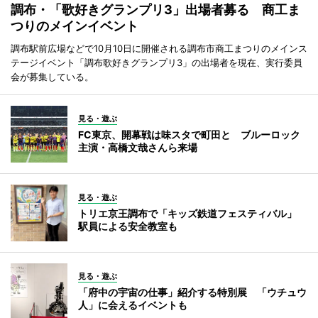
調布・「歌好きグランプリ3」出場者募る 商工ま
つりのメインイベント
調布駅前広場などで10月10日に開催される調布市商工まつりのメインス
テージイベント「調布歌好きグランプリ3」の出場者を現在、実行委員
会が募集している。
見る・遊ぶ
FC東京、開幕戦は味スタで町田と ブルーロック
主演・高橋文哉さんら来場
見る・遊ぶ
トリエ京王調布で「キッズ鉄道フェスティバル」
駅員による安全教室も
見る・遊ぶ
「府中の宇宙の仕事」紹介する特別展 「ウチュウ
人」に会えるイベントも