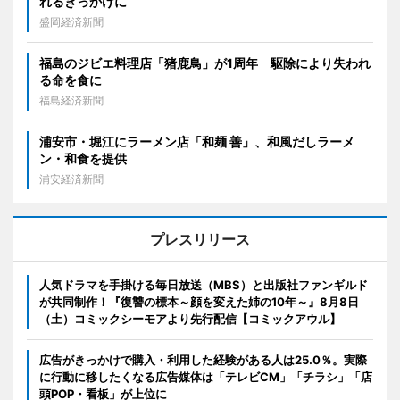
れるきっかけに
盛岡経済新聞
福島のジビエ料理店「猪鹿鳥」が1周年 駆除により失われ
る命を食に
福島経済新聞
浦安市・堀江にラーメン店「和麺 善」、和風だしラーメ
ン・和食を提供
浦安経済新聞
プレスリリース
人気ドラマを手掛ける毎日放送（MBS）と出版社ファンギルド
が共同制作！『復讐の標本～顔を変えた姉の10年～』8月8日
（土）コミックシーモアより先行配信【コミックアウル】
広告がきっかけで購入・利用した経験がある人は25.0％。実際
に行動に移したくなる広告媒体は「テレビCM」「チラシ」「店
頭POP・看板」が上位に