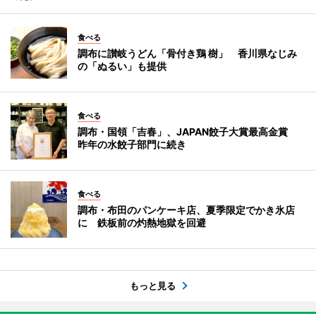
食べる
調布に讃岐うどん「骨付き鶏 樹」 香川県なじみ
の「ぬるい」も提供
食べる
調布・国領「吉春」、JAPAN餃子大賞最高金賞
昨年の水餃子部門に続き
食べる
調布・布田のパンケーキ店、夏季限定でかき氷店
に 鉄板前の灼熱地獄を回避
もっと見る