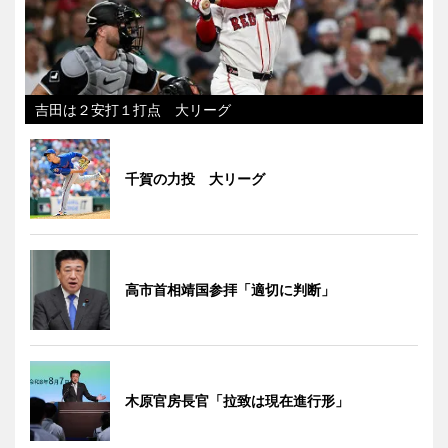
吉田は２安打１打点 大リーグ
千賀の力投 大リーグ
高市首相靖国参拝「適切に判断」
木原官房長官「拉致は現在進行形」