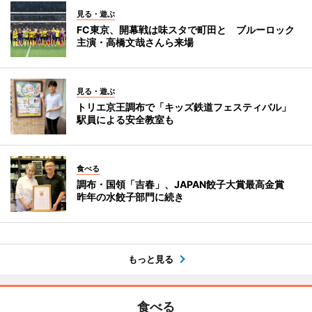
見る・遊ぶ
FC東京、開幕戦は味スタで町田と ブルーロック
主演・高橋文哉さんら来場
見る・遊ぶ
トリエ京王調布で「キッズ鉄道フェスティバル」
駅員による安全教室も
食べる
調布・国領「吉春」、JAPAN餃子大賞最高金賞
昨年の水餃子部門に続き
もっと見る
食べる