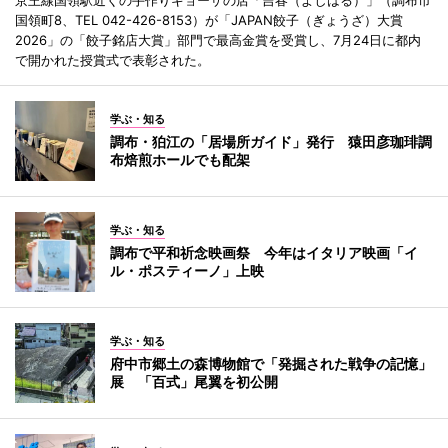
京王線国領駅近くの手作りギョーザの店「吉春（よしはる）」（調布市
国領町8、TEL 042-426-8153）が「JAPAN餃子（ぎょうざ）大賞
2026」の「餃子銘店大賞」部門で最高金賞を受賞し、7月24日に都内
で開かれた授賞式で表彰された。
学ぶ・知る
調布・狛江の「居場所ガイド」発行 猿田彦珈琲調
布焙煎ホールでも配架
学ぶ・知る
調布で平和祈念映画祭 今年はイタリア映画「イ
ル・ポスティーノ」上映
学ぶ・知る
府中市郷土の森博物館で「発掘された戦争の記憶」
展 「百式」尾翼を初公開