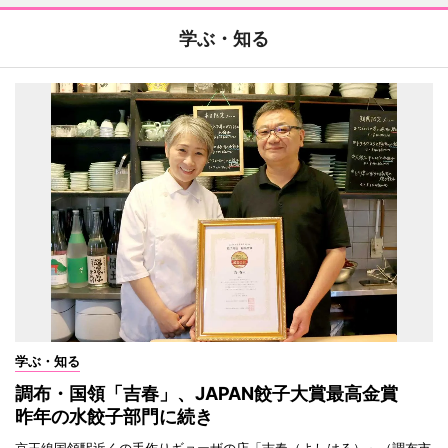
学ぶ・知る
学ぶ・知る
調布・国領「吉春」、JAPAN餃子大賞最高金賞
昨年の水餃子部門に続き