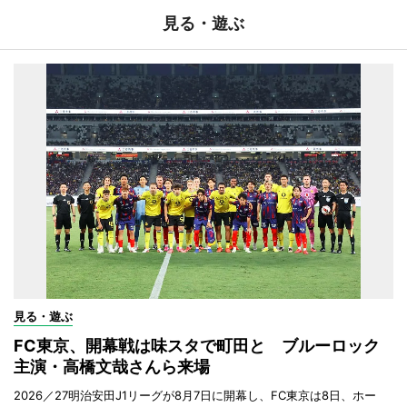
見る・遊ぶ
見る・遊ぶ
FC東京、開幕戦は味スタで町田と ブルーロック
主演・高橋文哉さんら来場
2026／27明治安田J1リーグが8月7日に開幕し、FC東京は8日、ホー