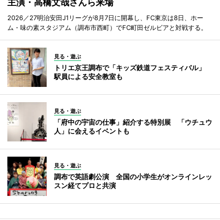
主演・高橋文哉さんら来場
2026／27明治安田J1リーグが8月7日に開幕し、FC東京は8日、ホー
ム・味の素スタジアム（調布市西町）でFC町田ゼルビアと対戦する。
見る・遊ぶ
トリエ京王調布で「キッズ鉄道フェスティバル」
駅員による安全教室も
見る・遊ぶ
「府中の宇宙の仕事」紹介する特別展 「ウチュウ
人」に会えるイベントも
見る・遊ぶ
調布で英語劇公演 全国の小学生がオンラインレッ
スン経てプロと共演