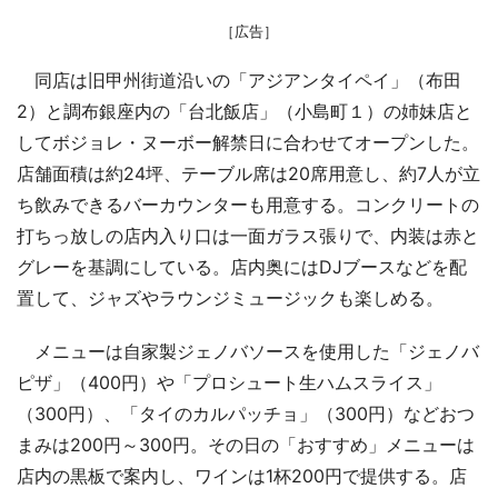
［広告］
同店は旧甲州街道沿いの「アジアンタイペイ」（布田
2）と調布銀座内の「台北飯店」（小島町１）の姉妹店と
してボジョレ・ヌーボー解禁日に合わせてオープンした。
店舗面積は約24坪、テーブル席は20席用意し、約7人が立
ち飲みできるバーカウンターも用意する。コンクリートの
打ちっ放しの店内入り口は一面ガラス張りで、内装は赤と
グレーを基調にしている。店内奥にはDJブースなどを配
置して、ジャズやラウンジミュージックも楽しめる。
メニューは自家製ジェノバソースを使用した「ジェノバ
ピザ」（400円）や「プロシュート生ハムスライス」
（300円）、「タイのカルパッチョ」（300円）などおつ
まみは200円～300円。その日の「おすすめ」メニューは
店内の黒板で案内し、ワインは1杯200円で提供する。店