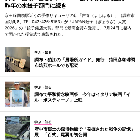
昨年の水餃子部門に続き
京王線国領駅近くの手作りギョーザの店「吉春（よしはる）」（調布市
国領町8、TEL 042-426-8153）が「JAPAN餃子（ぎょうざ）大賞
2026」の「餃子銘店大賞」部門で最高金賞を受賞し、7月24日に都内
で開かれた授賞式で表彰された。
学ぶ・知る
調布・狛江の「居場所ガイド」発行 猿田彦珈琲調
布焙煎ホールでも配架
学ぶ・知る
調布で平和祈念映画祭 今年はイタリア映画「イ
ル・ポスティーノ」上映
学ぶ・知る
府中市郷土の森博物館で「発掘された戦争の記憶」
展 「百式」尾翼を初公開