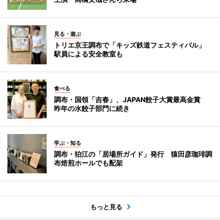
見る・遊ぶ
トリエ京王調布で「キッズ鉄道フェスティバル」
駅員による安全教室も
食べる
調布・国領「吉春」、JAPAN餃子大賞最高金賞
昨年の水餃子部門に続き
学ぶ・知る
調布・狛江の「居場所ガイド」発行 猿田彦珈琲調
布焙煎ホールでも配架
もっと見る