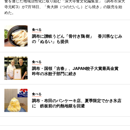
食を通じた地域活性化に取り組む「深大寺食文化編集室」（調布市深大
寺元町3）が7月18日、「角大師（つのだいし）どら焼き」の販売を始
めた。
食べる
調布に讃岐うどん「骨付き鶏 樹」 香川県なじみ
の「ぬるい」も提供
食べる
調布・国領「吉春」、JAPAN餃子大賞最高金賞
昨年の水餃子部門に続き
食べる
調布・布田のパンケーキ店、夏季限定でかき氷店
に 鉄板前の灼熱地獄を回避