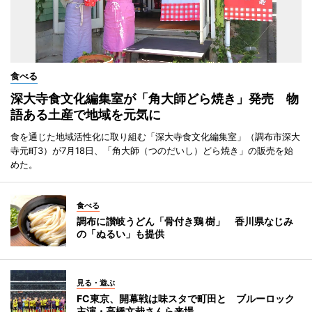
食べる
深大寺食文化編集室が「角大師どら焼き」発売 物
語ある土産で地域を元気に
食を通じた地域活性化に取り組む「深大寺食文化編集室」（調布市深大
寺元町3）が7月18日、「角大師（つのだいし）どら焼き」の販売を始
めた。
食べる
調布に讃岐うどん「骨付き鶏 樹」 香川県なじみ
の「ぬるい」も提供
見る・遊ぶ
FC東京、開幕戦は味スタで町田と ブルーロック
主演・高橋文哉さんら来場