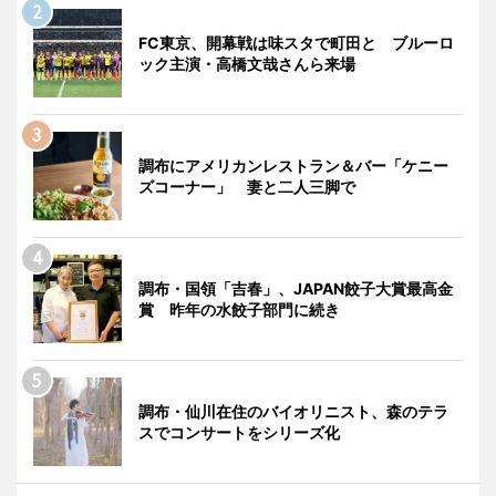
FC東京、開幕戦は味スタで町田と ブルーロ
ック主演・高橋文哉さんら来場
調布にアメリカンレストラン＆バー「ケニー
ズコーナー」 妻と二人三脚で
調布・国領「吉春」、JAPAN餃子大賞最高金
賞 昨年の水餃子部門に続き
調布・仙川在住のバイオリニスト、森のテラ
スでコンサートをシリーズ化