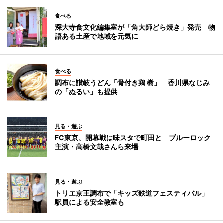
食べる
深大寺食文化編集室が「角大師どら焼き」発売 物
語ある土産で地域を元気に
食べる
調布に讃岐うどん「骨付き鶏 樹」 香川県なじみ
の「ぬるい」も提供
見る・遊ぶ
FC東京、開幕戦は味スタで町田と ブルーロック
主演・高橋文哉さんら来場
見る・遊ぶ
トリエ京王調布で「キッズ鉄道フェスティバル」
駅員による安全教室も