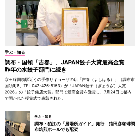
学ぶ・知る
調布・国領「吉春」、JAPAN餃子大賞最高金賞
昨年の水餃子部門に続き
京王線国領駅近くの手作りギョーザの店「吉春（よしはる）」（調布市
国領町8、TEL 042-426-8153）が「JAPAN餃子（ぎょうざ）大賞
2026」の「餃子銘店大賞」部門で最高金賞を受賞し、7月24日に都内
で開かれた授賞式で表彰された。
学ぶ・知る
調布・狛江の「居場所ガイド」発行 猿田彦珈琲調
布焙煎ホールでも配架