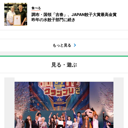
食べる
調布・国領「吉春」、JAPAN餃子大賞最高金賞
昨年の水餃子部門に続き
もっと見る
見る・遊ぶ