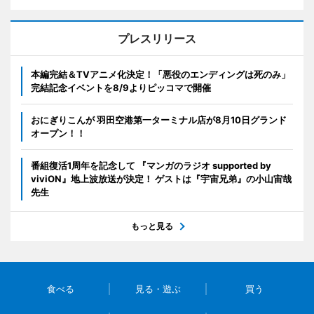
プレスリリース
本編完結＆TVアニメ化決定！「悪役のエンディングは死のみ」
完結記念イベントを8/9よりピッコマで開催
おにぎりこんが 羽田空港第一ターミナル店が8月10日グランド
オープン！！
番組復活1周年を記念して 『マンガのラジオ supported by
viviON』地上波放送が決定！ ゲストは『宇宙兄弟』の小山宙哉
先生
もっと見る
食べる
見る・遊ぶ
買う