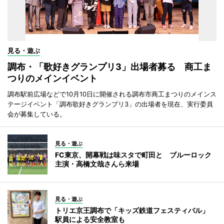
見る・遊ぶ
調布・「歌好きグランプリ3」出場者募る 商工ま
つりのメインイベント
調布駅前広場などで10月10日に開催される調布市商工まつりのメインス
テージイベント「調布歌好きグランプリ3」の出場者を現在、実行委員
会が募集している。
見る・遊ぶ
FC東京、開幕戦は味スタで町田と ブルーロック
主演・高橋文哉さんら来場
見る・遊ぶ
トリエ京王調布で「キッズ鉄道フェスティバル」
駅員による安全教室も