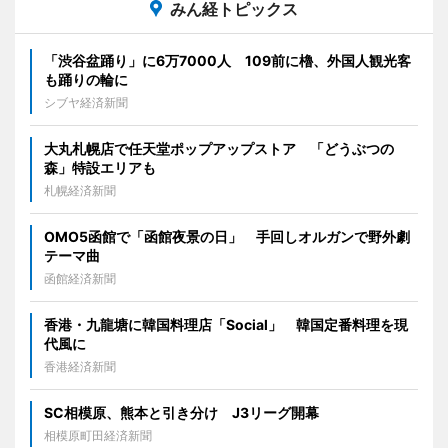
みん経トピックス
「渋谷盆踊り」に6万7000人 109前に櫓、外国人観光客
も踊りの輪に
シブヤ経済新聞
大丸札幌店で任天堂ポップアップストア 「どうぶつの
森」特設エリアも
札幌経済新聞
OMO5函館で「函館夜景の日」 手回しオルガンで野外劇
テーマ曲
函館経済新聞
香港・九龍塘に韓国料理店「Social」 韓国定番料理を現
代風に
香港経済新聞
SC相模原、熊本と引き分け J3リーグ開幕
相模原町田経済新聞