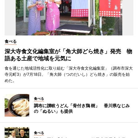
食べる
深大寺食文化編集室が「角大師どら焼き」発売 物
語ある土産で地域を元気に
食を通じた地域活性化に取り組む「深大寺食文化編集室」（調布市深大
寺元町3）が7月18日、「角大師（つのだいし）どら焼き」の販売を始
めた。
食べる
調布に讃岐うどん「骨付き鶏 樹」 香川県なじみ
の「ぬるい」も提供
食べる