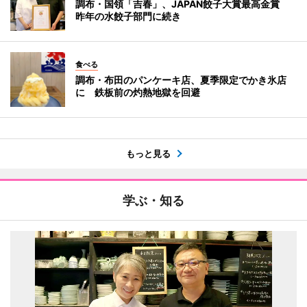
調布・国領「吉春」、JAPAN餃子大賞最高金賞
昨年の水餃子部門に続き
食べる
調布・布田のパンケーキ店、夏季限定でかき氷店
に 鉄板前の灼熱地獄を回避
もっと見る
学ぶ・知る