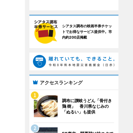
シアタス調布の映画半券チケッ
トでお得なサービス提供中。市
内約200店掲載
アクセスランキング
調布に讃岐うどん「骨付き
鶏 樹」 香川県なじみの
「ぬるい」も提供