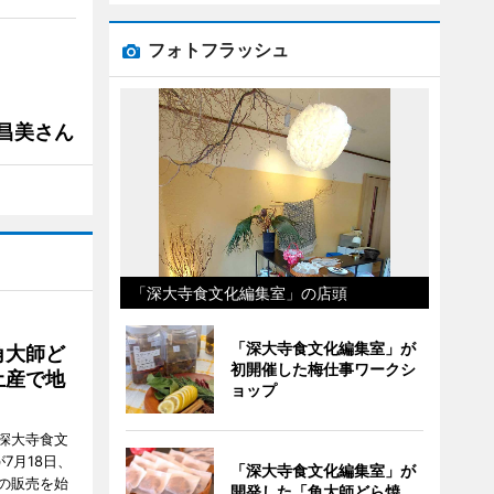
フォトフラッシュ
槻昌美さん
「深大寺食文化編集室」の店頭
「深大寺食文化編集室」が
角大師ど
初開催した梅仕事ワークシ
土産で地
ョップ
深大寺食文
7月18日、
「深大寺食文化編集室」が
の販売を始
開発した「角大師どら焼