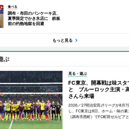
食べる
調布・布田のパンケーキ店、
夏季限定でかき氷店に 鉄板
前の灼熱地獄を回避
もっと見る
遊ぶ
見る・遊ぶ
FC東京、開幕戦は味スタ
と ブルーロック主演・
さんら来場
2026／27明治安田J1リーグが8月
し、FC東京は8日、ホーム・味の素
（調布市西町）でFC町田ゼルビア