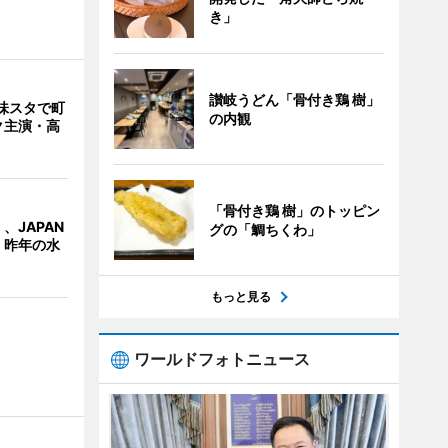
き」
讃岐うどん「骨付き鶏 樹」
味スタで町
の内観
ク主演・高
「骨付き鶏 樹」のトッピン
、JAPAN
グの「鯛ちくわ」
 昨年の水
もっと見る
ワールドフォトニュース