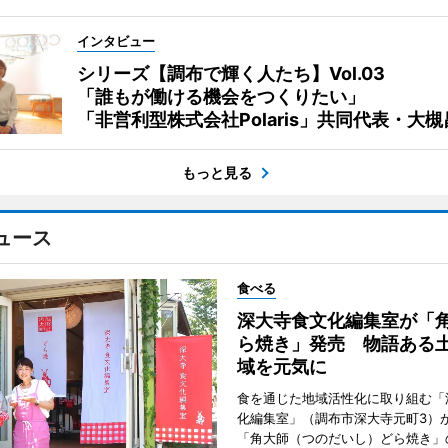
インタビュー
シリーズ【調布で輝く人たち】Vol.03
「誰もが働ける機会をつくりたい」
「非営利型株式会社Polaris」共同代表・大
もっと見る
ュース
食べる
深大寺食文化編集室が「
ら焼き」発売 物語ある
域を元気に
食を通じた地域活性化に取り組む「
化編集室」（調布市深大寺元町3）が
「角大師（つのだいし）どら焼き」