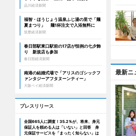
品川経済新聞
福智・ほうじょう温泉ふじ湯の里で「麺
夏まつり」 麺1杯注文で入浴無料に
筑豊経済新聞
春日部駅東口駅前の17店が恒例の七夕飾
り 新規店も参加
春日部経済新聞
最新ニ
南港の結婚式場で「アリスのゴシックフ
ァンタジーアフタヌーンティー」
大阪ベイ経済新聞
プレスリリース
全国665人に調査！35.2％が、将来、身元
保証人を頼める人は「いない」と回答 身
元保証サービスを「まったく知らない」は