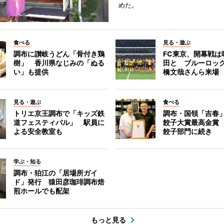
めた。
食べる
見る・遊ぶ
調布に讃岐うどん「骨付き鶏
FC東京、開幕戦は
樹」 香川県なじみの「ぬる
田と ブルーロッ
い」も提供
橋文哉さんら来場
見る・遊ぶ
食べる
トリエ京王調布で「キッズ鉄
調布・国領「吉春」
道フェスティバル」 駅員に
餃子大賞最高金賞
よる安全教室も
餃子部門に続き
学ぶ・知る
調布・狛江の「居場所ガイ
ド」発行 猿田彦珈琲調布焙
煎ホールでも配架
もっと見る