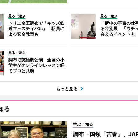
見る・遊ぶ
見る・遊ぶ
トリエ京王調布で「キッズ鉄
「府中の宇宙の仕
道フェスティバル」 駅員に
る特別展 「ウチ
よる安全教室も
会えるイベントも
見る・遊ぶ
調布で英語劇公演 全国の小
学生がオンラインレッスン経
てプロと共演
もっと見る
知る
学ぶ・知る
調布・国領「吉春」、JAP