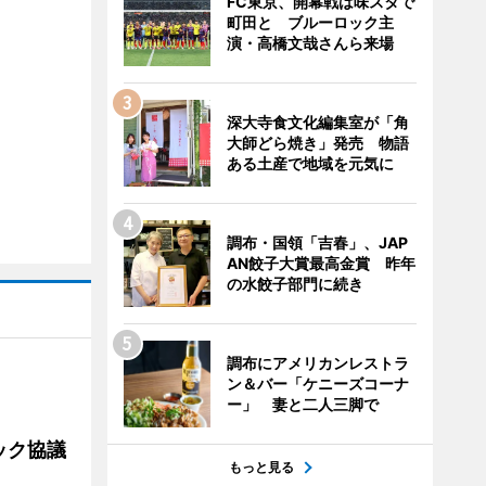
FC東京、開幕戦は味スタで
町田と ブルーロック主
演・高橋文哉さんら来場
深大寺食文化編集室が「角
大師どら焼き」発売 物語
ある土産で地域を元気に
調布・国領「吉春」、JAP
AN餃子大賞最高金賞 昨年
の水餃子部門に続き
調布にアメリカンレストラ
ン＆バー「ケニーズコーナ
ー」 妻と二人三脚で
ック協議
もっと見る