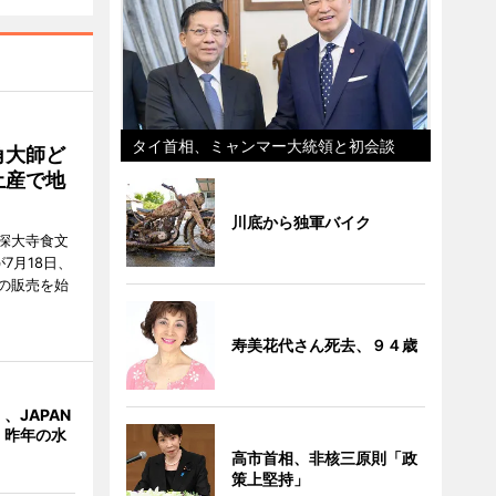
タイ首相、ミャンマー大統領と初会談
角大師ど
土産で地
川底から独軍バイク
深大寺食文
7月18日、
の販売を始
寿美花代さん死去、９４歳
、JAPAN
 昨年の水
高市首相、非核三原則「政
策上堅持」