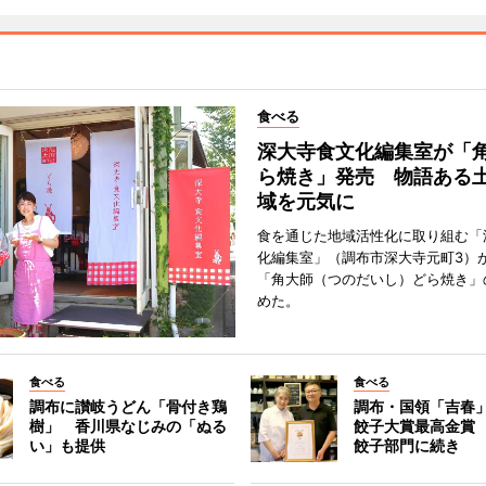
食べる
深大寺食文化編集室が「
ら焼き」発売 物語ある
域を元気に
食を通じた地域活性化に取り組む「
化編集室」（調布市深大寺元町3）が
「角大師（つのだいし）どら焼き」
めた。
食べる
食べる
調布に讃岐うどん「骨付き鶏
調布・国領「吉春」
樹」 香川県なじみの「ぬる
餃子大賞最高金賞
い」も提供
餃子部門に続き