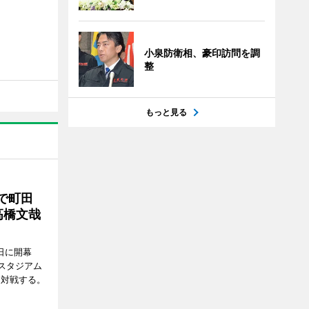
小泉防衛相、豪印訪問を調
整
もっと見る
で町田
高橋文哉
7日に開幕
スタジアム
と対戦する。