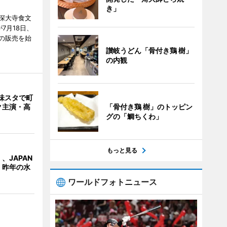
き」
深大寺食文
7月18日、
の販売を始
讃岐うどん「骨付き鶏 樹」
の内観
味スタで町
ク主演・高
「骨付き鶏 樹」のトッピン
グの「鯛ちくわ」
もっと見る
、JAPAN
 昨年の水
ワールドフォトニュース