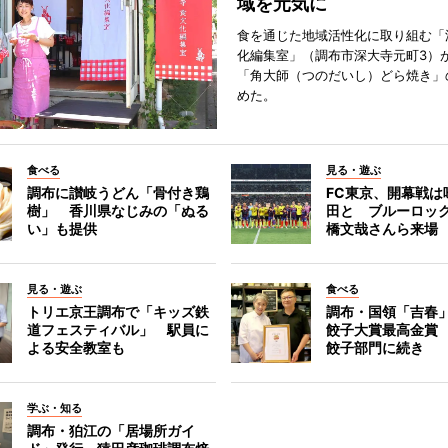
域を元気に
食を通じた地域活性化に取り組む「
化編集室」（調布市深大寺元町3）が
「角大師（つのだいし）どら焼き」
めた。
食べる
見る・遊ぶ
調布に讃岐うどん「骨付き鶏
FC東京、開幕戦は
樹」 香川県なじみの「ぬる
田と ブルーロッ
い」も提供
橋文哉さんら来場
見る・遊ぶ
食べる
トリエ京王調布で「キッズ鉄
調布・国領「吉春」
道フェスティバル」 駅員に
餃子大賞最高金賞
よる安全教室も
餃子部門に続き
学ぶ・知る
調布・狛江の「居場所ガイ