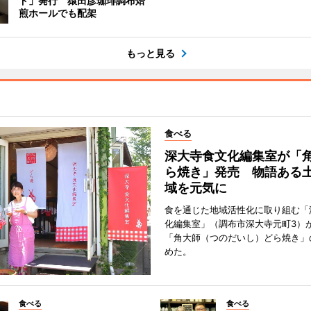
ド」発行 猿田彦珈琲調布焙
煎ホールでも配架
もっと見る
食べる
深大寺食文化編集室が「
ら焼き」発売 物語ある
域を元気に
食を通じた地域活性化に取り組む「
化編集室」（調布市深大寺元町3）が
「角大師（つのだいし）どら焼き」
めた。
食べる
食べる