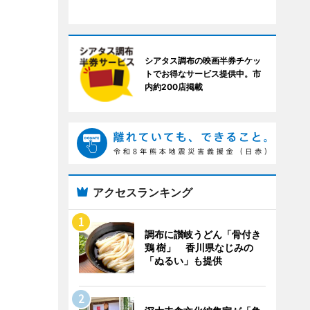
シアタス調布の映画半券チケッ
トでお得なサービス提供中。市
内約200店掲載
アクセスランキング
調布に讃岐うどん「骨付き
鶏 樹」 香川県なじみの
「ぬるい」も提供