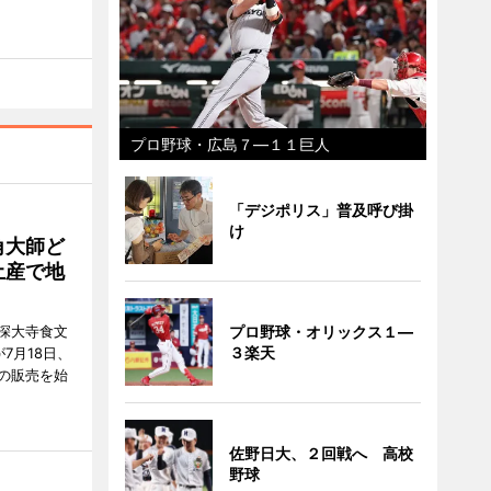
プロ野球・広島７―１１巨人
「デジポリス」普及呼び掛
け
角大師ど
土産で地
深大寺食文
プロ野球・オリックス１―
３楽天
7月18日、
の販売を始
佐野日大、２回戦へ 高校
野球