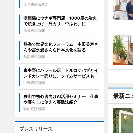
江戸川経済新聞
淀屋橋にウナギ専門店 1000度の炭火
で焼き上げ「外カリ、中ふわ」に
船場経済新聞
熱海で世界文化フォーラム 中田英寿さ
んや冨永愛さんら日本文化を語る
熱海経済新聞
東中野にハラール店 トルコケバブとイ
ンドカレー売りに、タイムサービスも
中野経済新聞
最新ニ
狭山で初心者向けAI活用セミナー 仕事
や暮らしに使える実践法紹介
狭山経済新聞
プレスリリース