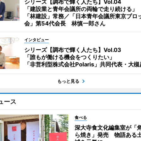
シリーズ【調布で輝く人たち】Vol.04
「建設業と青年会議所の両輪で走り続ける」
「林建設」常務／「日本青年会議所東京ブロ
会」第54代会長 林慎一郎さん
インタビュー
シリーズ【調布で輝く人たち】Vol.03
「誰もが働ける機会をつくりたい」
「非営利型株式会社Polaris」共同代表・大
もっと見る
ュース
食べる
深大寺食文化編集室が「
ら焼き」発売 物語ある