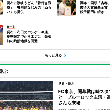
調布に讃岐うどん「骨付き鶏
調布・国領「吉春」
樹」 香川県なじみの「ぬる
餃子大賞最高金賞
い」も提供
餃子部門に続き
食べる
調布・布田のパンケーキ店、
夏季限定でかき氷店に 鉄板
前の灼熱地獄を回避
もっと見る
遊ぶ
見る・遊ぶ
FC東京、開幕戦は味スタ
と ブルーロック主演・
さんら来場