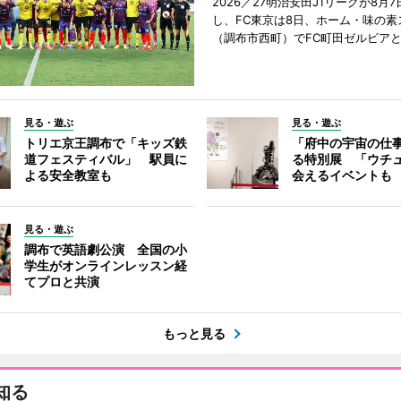
2026／27明治安田J1リーグが8月
し、FC東京は8日、ホーム・味の素
（調布市西町）でFC町田ゼルビア
見る・遊ぶ
見る・遊ぶ
トリエ京王調布で「キッズ鉄
「府中の宇宙の仕
道フェスティバル」 駅員に
る特別展 「ウチ
よる安全教室も
会えるイベントも
見る・遊ぶ
調布で英語劇公演 全国の小
学生がオンラインレッスン経
てプロと共演
もっと見る
知る