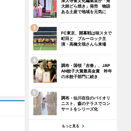
深大寺食文化編集室が「角
大師どら焼き」発売 物語
ある土産で地域を元気に
FC東京、開幕戦は味スタで
町田と ブルーロック主
演・高橋文哉さんら来場
調布・国領「吉春」、JAP
AN餃子大賞最高金賞 昨年
の水餃子部門に続き
調布・仙川在住のバイオリ
ニスト、森のテラスでコン
サートをシリーズ化
もっと見る