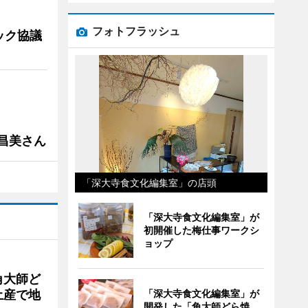
フォトフラッシュ
ック協議
槻昌美さん
「深大寺食文化編集室」の店頭
「深大寺食文化編集室」が
初開催した梅仕事ワークシ
ョップ
角大師ど
土産で地
「深大寺食文化編集室」が
開発した「角大師どら焼