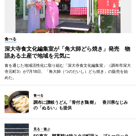
食べる
深大寺食文化編集室が「角大師どら焼き」発売 物
語ある土産で地域を元気に
食を通じた地域活性化に取り組む「深大寺食文化編集室」（調布市深大
寺元町3）が7月18日、「角大師（つのだいし）どら焼き」の販売を始
めた。
食べる
調布に讃岐うどん「骨付き鶏 樹」 香川県なじみ
の「ぬるい」も提供
見る・遊ぶ
FC東京、開幕戦は味スタで町田と ブルーロック