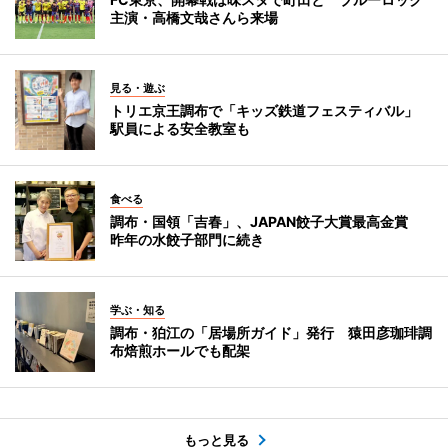
主演・高橋文哉さんら来場
見る・遊ぶ
トリエ京王調布で「キッズ鉄道フェスティバル」
駅員による安全教室も
食べる
調布・国領「吉春」、JAPAN餃子大賞最高金賞
昨年の水餃子部門に続き
学ぶ・知る
調布・狛江の「居場所ガイド」発行 猿田彦珈琲調
布焙煎ホールでも配架
もっと見る