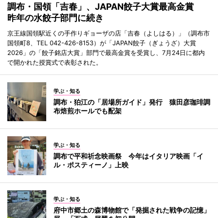
調布・国領「吉春」、JAPAN餃子大賞最高金賞
昨年の水餃子部門に続き
京王線国領駅近くの手作りギョーザの店「吉春（よしはる）」（調布市
国領町8、TEL 042-426-8153）が「JAPAN餃子（ぎょうざ）大賞
2026」の「餃子銘店大賞」部門で最高金賞を受賞し、7月24日に都内
で開かれた授賞式で表彰された。
学ぶ・知る
調布・狛江の「居場所ガイド」発行 猿田彦珈琲調
布焙煎ホールでも配架
学ぶ・知る
調布で平和祈念映画祭 今年はイタリア映画「イ
ル・ポスティーノ」上映
学ぶ・知る
府中市郷土の森博物館で「発掘された戦争の記憶」