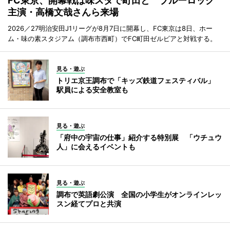
FC東京、開幕戦は味スタで町田と ブルーロック
主演・高橋文哉さんら来場
2026／27明治安田J1リーグが8月7日に開幕し、FC東京は8日、ホー
ム・味の素スタジアム（調布市西町）でFC町田ゼルビアと対戦する。
見る・遊ぶ
トリエ京王調布で「キッズ鉄道フェスティバル」
駅員による安全教室も
見る・遊ぶ
「府中の宇宙の仕事」紹介する特別展 「ウチュウ
人」に会えるイベントも
見る・遊ぶ
調布で英語劇公演 全国の小学生がオンラインレッ
スン経てプロと共演