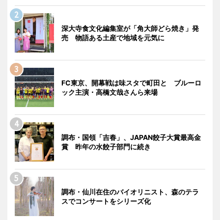
深大寺食文化編集室が「角大師どら焼き」発
売 物語ある土産で地域を元気に
FC東京、開幕戦は味スタで町田と ブルーロ
ック主演・高橋文哉さんら来場
調布・国領「吉春」、JAPAN餃子大賞最高金
賞 昨年の水餃子部門に続き
調布・仙川在住のバイオリニスト、森のテラ
スでコンサートをシリーズ化