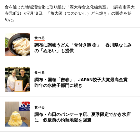
食を通じた地域活性化に取り組む「深大寺食文化編集室」（調布市深大
寺元町3）が7月18日、「角大師（つのだいし）どら焼き」の販売を始
めた。
食べる
調布に讃岐うどん「骨付き鶏 樹」 香川県なじみ
の「ぬるい」も提供
食べる
調布・国領「吉春」、JAPAN餃子大賞最高金賞
昨年の水餃子部門に続き
食べる
調布・布田のパンケーキ店、夏季限定でかき氷店
に 鉄板前の灼熱地獄を回避