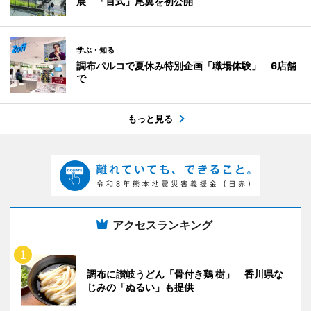
展 「百式」尾翼を初公開
学ぶ・知る
調布パルコで夏休み特別企画「職場体験」 6店舗
で
もっと見る
アクセスランキング
調布に讃岐うどん「骨付き鶏 樹」 香川県な
じみの「ぬるい」も提供