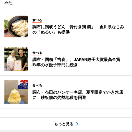
めた。
食べる
調布に讃岐うどん「骨付き鶏 樹」 香川県なじみ
の「ぬるい」も提供
食べる
調布・国領「吉春」、JAPAN餃子大賞最高金賞
昨年の水餃子部門に続き
食べる
調布・布田のパンケーキ店、夏季限定でかき氷店
に 鉄板前の灼熱地獄を回避
もっと見る