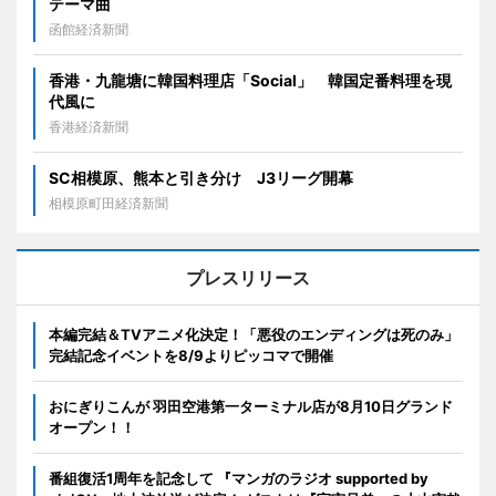
テーマ曲
函館経済新聞
香港・九龍塘に韓国料理店「Social」 韓国定番料理を現
代風に
香港経済新聞
SC相模原、熊本と引き分け J3リーグ開幕
相模原町田経済新聞
プレスリリース
本編完結＆TVアニメ化決定！「悪役のエンディングは死のみ」
完結記念イベントを8/9よりピッコマで開催
おにぎりこんが 羽田空港第一ターミナル店が8月10日グランド
オープン！！
番組復活1周年を記念して 『マンガのラジオ supported by