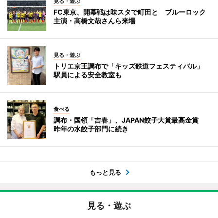
見る・遊ぶ
FC東京、開幕戦は味スタで町田と ブルーロック
主演・高橋文哉さんら来場
見る・遊ぶ
トリエ京王調布で「キッズ鉄道フェスティバル」
駅員による安全教室も
食べる
調布・国領「吉春」、JAPAN餃子大賞最高金賞
昨年の水餃子部門に続き
もっと見る
見る・遊ぶ