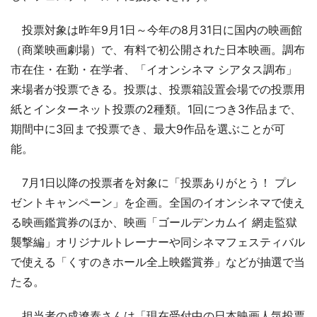
投票対象は昨年9月1日～今年の8月31日に国内の映画館
（商業映画劇場）で、有料で初公開された日本映画。調布
市在住・在勤・在学者、「イオンシネマ シアタス調布」
来場者が投票できる。投票は、投票箱設置会場での投票用
紙とインターネット投票の2種類。1回につき3作品まで、
期間中に3回まで投票でき、最大9作品を選ぶことが可
能。
7月1日以降の投票者を対象に「投票ありがとう！ プレ
ゼントキャンペーン」を企画。全国のイオンシネマで使え
る映画鑑賞券のほか、映画「ゴールデンカムイ 網走監獄
襲撃編」オリジナルトレーナーや同シネマフェスティバル
で使える「くすのきホール全上映鑑賞券」などが抽選で当
たる。
担当者の成遼泰さんは「現在受付中の日本映画人気投票