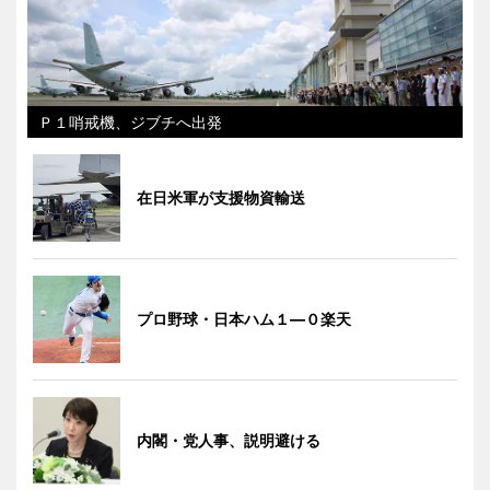
Ｐ１哨戒機、ジブチへ出発
在日米軍が支援物資輸送
プロ野球・日本ハム１―０楽天
内閣・党人事、説明避ける