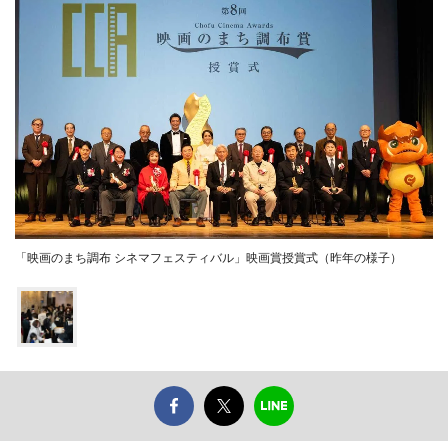
「映画のまち調布 シネマフェスティバル」映画賞授賞式（昨年の様子）