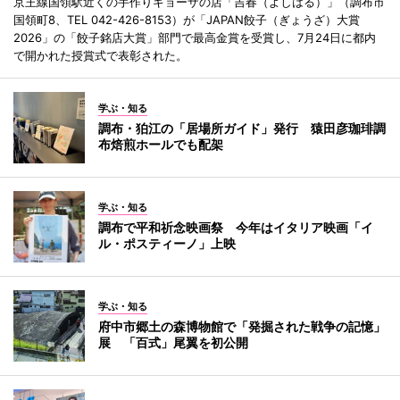
京王線国領駅近くの手作りギョーザの店「吉春（よしはる）」（調布市
国領町8、TEL 042-426-8153）が「JAPAN餃子（ぎょうざ）大賞
2026」の「餃子銘店大賞」部門で最高金賞を受賞し、7月24日に都内
で開かれた授賞式で表彰された。
学ぶ・知る
調布・狛江の「居場所ガイド」発行 猿田彦珈琲調
布焙煎ホールでも配架
学ぶ・知る
調布で平和祈念映画祭 今年はイタリア映画「イ
ル・ポスティーノ」上映
学ぶ・知る
府中市郷土の森博物館で「発掘された戦争の記憶」
展 「百式」尾翼を初公開