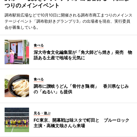
つりのメインイベント
調布駅前広場などで10月10日に開催される調布市商工まつりのメインス
テージイベント「調布歌好きグランプリ3」の出場者を現在、実行委員
会が募集している。
食べる
深大寺食文化編集室が「角大師どら焼き」発売 物
語ある土産で地域を元気に
食べる
調布に讃岐うどん「骨付き鶏 樹」 香川県なじみ
の「ぬるい」も提供
見る・遊ぶ
FC東京、開幕戦は味スタで町田と ブルーロック
主演・高橋文哉さんら来場