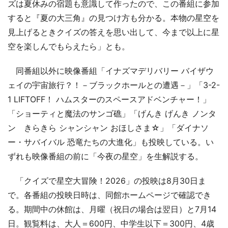
ズは夏休みの宿題も意識して作ったので、この番組に参加
すると『夏の大三角』の見つけ方も分かる。本物の星空を
見上げるときクイズの答えを思い出して、今まで以上に星
空を楽しんでもらえたら」とも。
同番組以外に映像番組「イナズマデリバリー バイザウ
ェイの宇宙旅行？！－ブラックホールとの遭遇－」「3-2-
1 LIFTOFF！ ハムスターのスペースアドベンチャー！」
「ショーティと魔法のサンゴ礁」「げんき げんき ノンタ
ン きらきら シャンシャン おほしさま☆」「ダイナソ
ー・サバイバル 恐竜たちの大進化」も投映している。い
ずれも映像番組の前に「今夜の星空」を生解説する。
「クイズで星空大冒険！2026」の投映は8月30日ま
で。各番組の投映日時は、同館ホームページで確認でき
る。期間中の休館は、月曜（祝日の場合は翌日）と7月14
日。観覧料は、大人＝600円、中学生以下＝300円、4歳