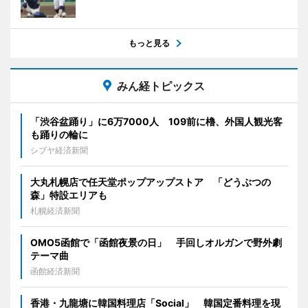
もっと見る
みん経トピックス
「渋谷盆踊り」に6万7000人 109前に櫓、外国人観光客
も踊りの輪に
シブヤ経済新聞
大丸札幌店で任天堂ポップアップストア 「どうぶつの
森」特設エリアも
札幌経済新聞
OMO5函館で「函館夜景の日」 手回しオルガンで野外劇
テーマ曲
函館経済新聞
香港・九龍塘に韓国料理店「Social」 韓国定番料理を現