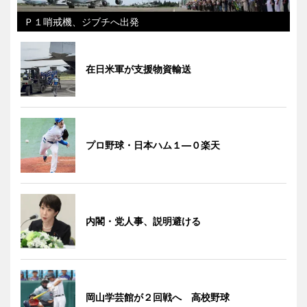
Ｐ１哨戒機、ジブチへ出発
在日米軍が支援物資輸送
プロ野球・日本ハム１―０楽天
内閣・党人事、説明避ける
岡山学芸館が２回戦へ 高校野球