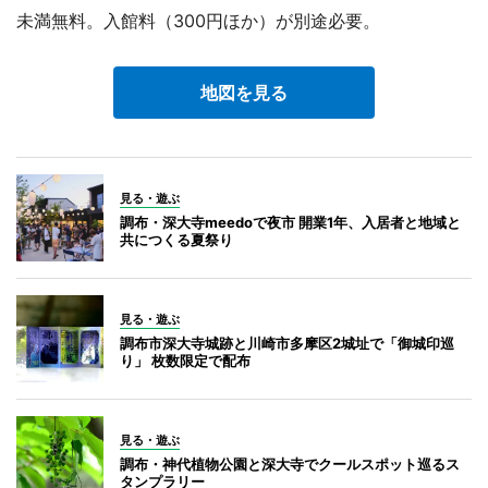
未満無料。入館料（300円ほか）が別途必要。
地図を見る
見る・遊ぶ
調布・深大寺meedoで夜市 開業1年、入居者と地域と
共につくる夏祭り
見る・遊ぶ
調布市深大寺城跡と川崎市多摩区2城址で「御城印巡
り」 枚数限定で配布
見る・遊ぶ
調布・神代植物公園と深大寺でクールスポット巡るス
タンプラリー