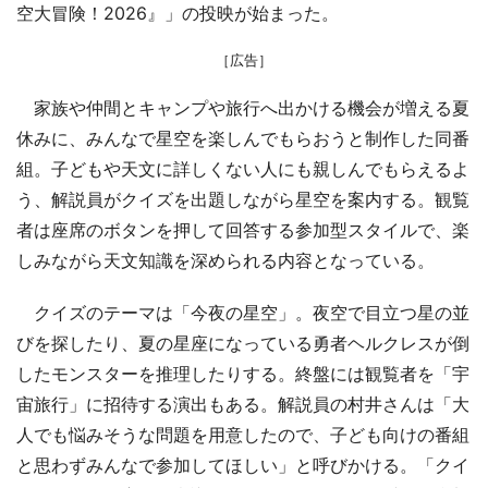
空大冒険！2026』」の投映が始まった。
［広告］
家族や仲間とキャンプや旅行へ出かける機会が増える夏
休みに、みんなで星空を楽しんでもらおうと制作した同番
組。子どもや天文に詳しくない人にも親しんでもらえるよ
う、解説員がクイズを出題しながら星空を案内する。観覧
者は座席のボタンを押して回答する参加型スタイルで、楽
しみながら天文知識を深められる内容となっている。
クイズのテーマは「今夜の星空」。夜空で目立つ星の並
びを探したり、夏の星座になっている勇者ヘルクレスが倒
したモンスターを推理したりする。終盤には観覧者を「宇
宙旅行」に招待する演出もある。解説員の村井さんは「大
人でも悩みそうな問題を用意したので、子ども向けの番組
と思わずみんなで参加してほしい」と呼びかける。「クイ