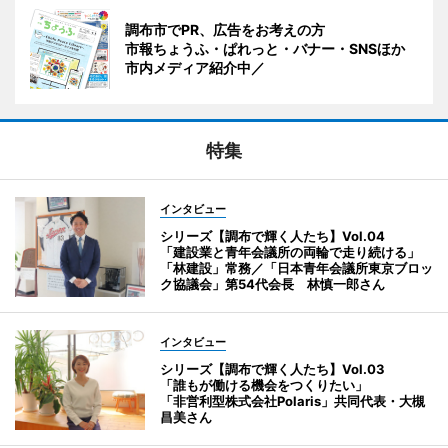
調布市でPR、広告をお考えの方
市報ちょうふ・ぱれっと・バナー・SNSほか
市内メディア紹介中／
特集
インタビュー
シリーズ【調布で輝く人たち】Vol.04
「建設業と青年会議所の両輪で走り続ける」
「林建設」常務／「日本青年会議所東京ブロッ
ク協議会」第54代会長 林慎一郎さん
インタビュー
シリーズ【調布で輝く人たち】Vol.03
「誰もが働ける機会をつくりたい」
「非営利型株式会社Polaris」共同代表・大槻
昌美さん