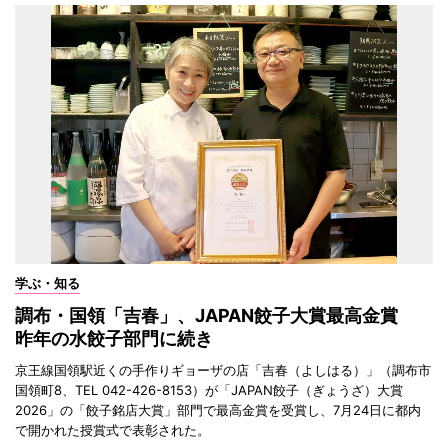
学ぶ・知る
調布・国領「吉春」、JAPAN餃子大賞最高金賞
昨年の水餃子部門に続き
京王線国領駅近くの手作りギョーザの店「吉春（よしはる）」（調布市
国領町8、TEL 042-426-8153）が「JAPAN餃子（ぎょうざ）大賞
2026」の「餃子銘店大賞」部門で最高金賞を受賞し、7月24日に都内
で開かれた授賞式で表彰された。