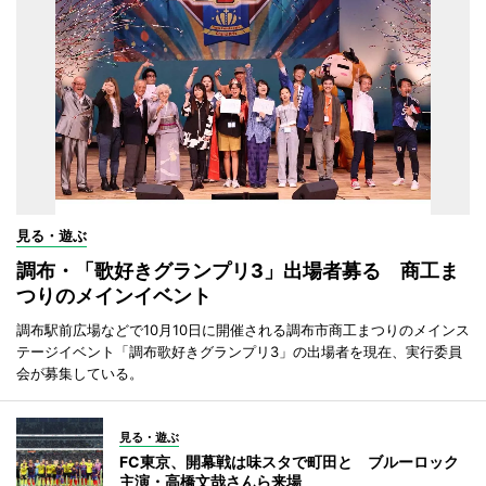
見る・遊ぶ
調布・「歌好きグランプリ3」出場者募る 商工ま
つりのメインイベント
調布駅前広場などで10月10日に開催される調布市商工まつりのメインス
テージイベント「調布歌好きグランプリ3」の出場者を現在、実行委員
会が募集している。
見る・遊ぶ
FC東京、開幕戦は味スタで町田と ブルーロック
主演・高橋文哉さんら来場