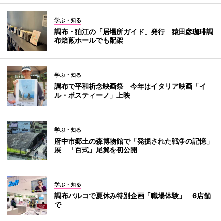
学ぶ・知る
調布・狛江の「居場所ガイド」発行 猿田彦珈琲調
布焙煎ホールでも配架
学ぶ・知る
調布で平和祈念映画祭 今年はイタリア映画「イ
ル・ポスティーノ」上映
学ぶ・知る
府中市郷土の森博物館で「発掘された戦争の記憶」
展 「百式」尾翼を初公開
学ぶ・知る
調布パルコで夏休み特別企画「職場体験」 6店舗
で