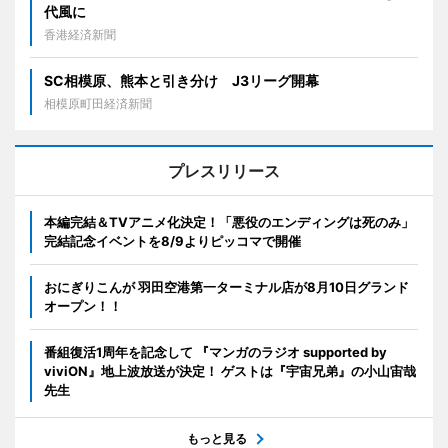
代風に
香港経済新聞
SC相模原、熊本と引き分け J3リーグ開幕
相模原町田経済新聞
プレスリリース
本編完結＆TVアニメ化決定！「悪役のエンディングは死のみ」
完結記念イベントを8/9よりピッコマで開催
おにぎりこんが 羽田空港第一ターミナル店が8月10日グランド
オープン！！
番組復活1周年を記念して 『マンガのラジオ supported by
viviON』地上波放送が決定！ ゲストは『宇宙兄弟』の小山宙哉
先生
もっと見る