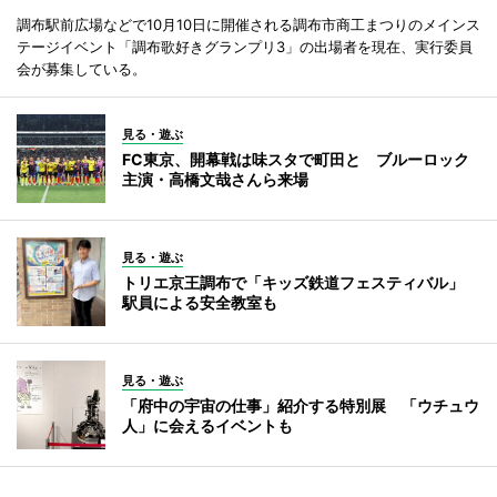
調布駅前広場などで10月10日に開催される調布市商工まつりのメインス
テージイベント「調布歌好きグランプリ3」の出場者を現在、実行委員
会が募集している。
見る・遊ぶ
FC東京、開幕戦は味スタで町田と ブルーロック
主演・高橋文哉さんら来場
見る・遊ぶ
トリエ京王調布で「キッズ鉄道フェスティバル」
駅員による安全教室も
見る・遊ぶ
「府中の宇宙の仕事」紹介する特別展 「ウチュウ
人」に会えるイベントも