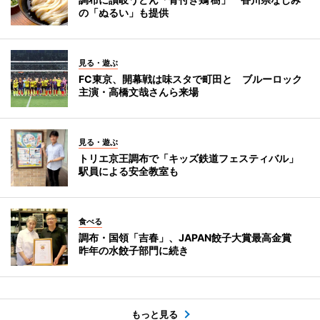
の「ぬるい」も提供
見る・遊ぶ
FC東京、開幕戦は味スタで町田と ブルーロック
主演・高橋文哉さんら来場
見る・遊ぶ
トリエ京王調布で「キッズ鉄道フェスティバル」
駅員による安全教室も
食べる
調布・国領「吉春」、JAPAN餃子大賞最高金賞
昨年の水餃子部門に続き
もっと見る