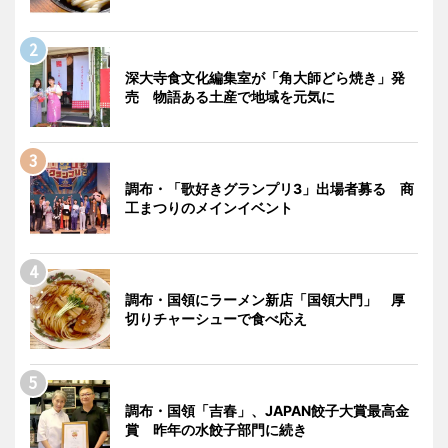
深大寺食文化編集室が「角大師どら焼き」発
売 物語ある土産で地域を元気に
調布・「歌好きグランプリ3」出場者募る 商
工まつりのメインイベント
調布・国領にラーメン新店「国領大門」 厚
切りチャーシューで食べ応え
調布・国領「吉春」、JAPAN餃子大賞最高金
賞 昨年の水餃子部門に続き