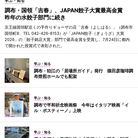
学ぶ・知る
調布・国領「吉春」、JAPAN餃子大賞最高金賞
昨年の水餃子部門に続き
京王線国領駅近くの手作りギョーザの店「吉春（よしはる）」（調布市
国領町8、TEL 042-426-8153）が「JAPAN餃子（ぎょうざ）大賞
2026」の「餃子銘店大賞」部門で最高金賞を受賞し、7月24日に都内
で開かれた授賞式で表彰された。
学ぶ・知る
調布・狛江の「居場所ガイド」発行 猿田彦珈琲調
布焙煎ホールでも配架
学ぶ・知る
調布で平和祈念映画祭 今年はイタリア映画「イ
ル・ポスティーノ」上映
学ぶ・知る