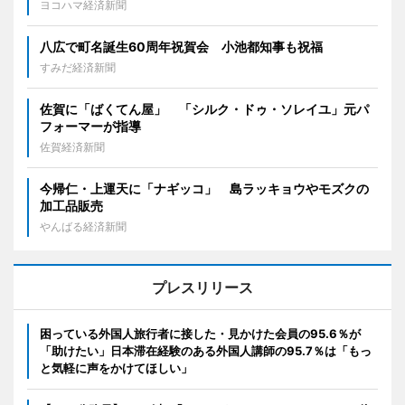
ヨコハマ経済新聞
八広で町名誕生60周年祝賀会 小池都知事も祝福
すみだ経済新聞
佐賀に「ばくてん屋」 「シルク・ドゥ・ソレイユ」元パ
フォーマーが指導
佐賀経済新聞
今帰仁・上運天に「ナギッコ」 島ラッキョウやモズクの
加工品販売
やんばる経済新聞
プレスリリース
困っている外国人旅行者に接した・見かけた会員の95.6％が
「助けたい」日本滞在経験のある外国人講師の95.7％は「もっ
と気軽に声をかけてほしい」