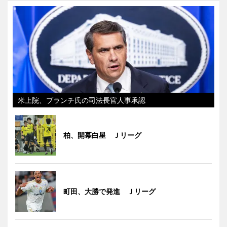
米上院、ブランチ氏の司法長官人事承認
柏、開幕白星 Ｊリーグ
町田、大勝で発進 Ｊリーグ