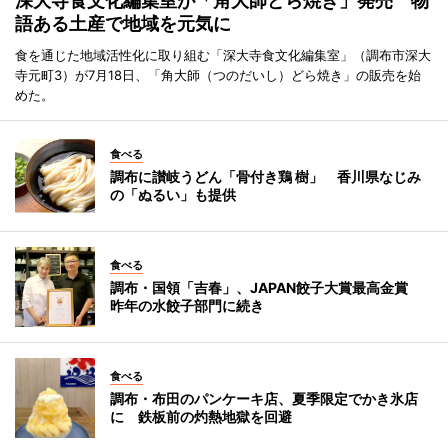
深大寺食文化編集室が「角大師どら焼き」発売 物
語ある土産で地域を元気に
食を通じた地域活性化に取り組む「深大寺食文化編集室」（調布市深大
寺元町3）が7月18日、「角大師（つのだいし）どら焼き」の販売を始
めた。
食べる
調布に讃岐うどん「骨付き鶏 樹」 香川県なじみ
の「ぬるい」も提供
食べる
調布・国領「吉春」、JAPAN餃子大賞最高金賞
昨年の水餃子部門に続き
食べる
調布・布田のパンケーキ店、夏季限定でかき氷店
に 鉄板前の灼熱地獄を回避