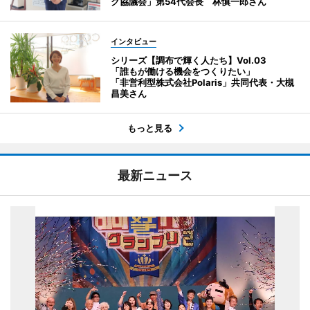
ク協議会」第54代会長 林慎一郎さん
インタビュー
シリーズ【調布で輝く人たち】Vol.03
「誰もが働ける機会をつくりたい」
「非営利型株式会社Polaris」共同代表・大槻
昌美さん
もっと見る
最新ニュース