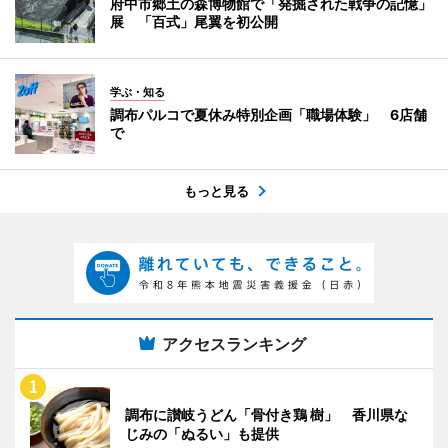
府中市郷土の森博物館で「発掘された戦争の記憶」
展 「百式」尾翼を初公開
学ぶ・知る
調布パルコで夏休み特別企画「職場体験」 6店舗
で
もっと見る
アクセスランキング
調布に讃岐うどん「骨付き鶏 樹」 香川県な
じみの「ぬるい」も提供