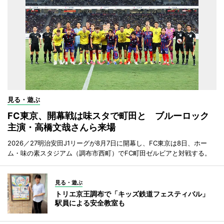
見る・遊ぶ
FC東京、開幕戦は味スタで町田と ブルーロック
主演・高橋文哉さんら来場
2026／27明治安田J1リーグが8月7日に開幕し、FC東京は8日、ホー
ム・味の素スタジアム（調布市西町）でFC町田ゼルビアと対戦する。
見る・遊ぶ
トリエ京王調布で「キッズ鉄道フェスティバル」
駅員による安全教室も