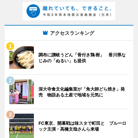
アクセスランキング
調布に讃岐うどん「骨付き鶏 樹」 香川県な
じみの「ぬるい」も提供
深大寺食文化編集室が「角大師どら焼き」発
売 物語ある土産で地域を元気に
FC東京、開幕戦は味スタで町田と ブルーロ
ック主演・高橋文哉さんら来場