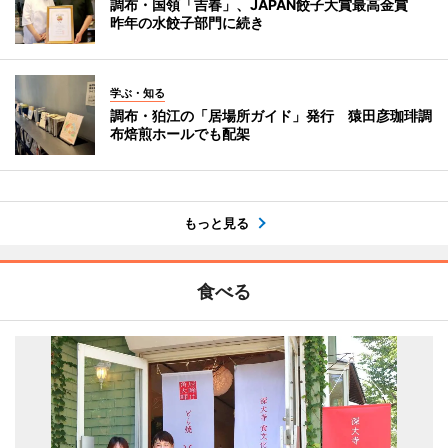
調布・国領「吉春」、JAPAN餃子大賞最高金賞
昨年の水餃子部門に続き
学ぶ・知る
調布・狛江の「居場所ガイド」発行 猿田彦珈琲調
布焙煎ホールでも配架
もっと見る
食べる