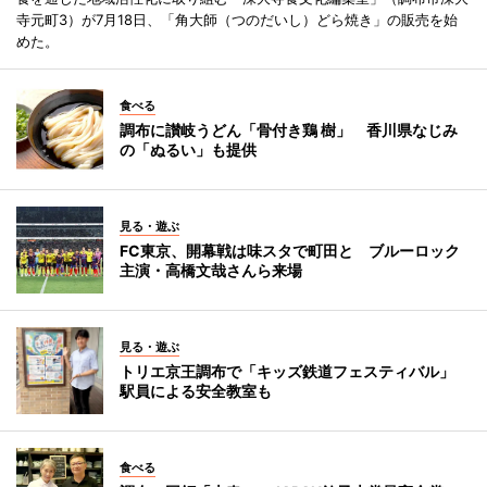
寺元町3）が7月18日、「角大師（つのだいし）どら焼き」の販売を始
めた。
食べる
調布に讃岐うどん「骨付き鶏 樹」 香川県なじみ
の「ぬるい」も提供
見る・遊ぶ
FC東京、開幕戦は味スタで町田と ブルーロック
主演・高橋文哉さんら来場
見る・遊ぶ
トリエ京王調布で「キッズ鉄道フェスティバル」
駅員による安全教室も
食べる