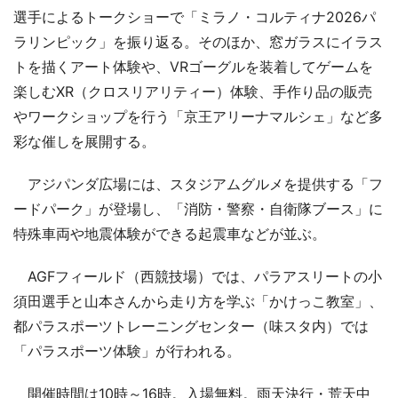
選手によるトークショーで「ミラノ・コルティナ2026パ
ラリンピック」を振り返る。そのほか、窓ガラスにイラス
トを描くアート体験や、VRゴーグルを装着してゲームを
楽しむXR（クロスリアリティー）体験、手作り品の販売
やワークショップを行う「京王アリーナマルシェ」など多
彩な催しを展開する。
アジパンダ広場には、スタジアムグルメを提供する「フ
ードパーク」が登場し、「消防・警察・自衛隊ブース」に
特殊車両や地震体験ができる起震車などが並ぶ。
AGFフィールド（西競技場）では、パラアスリートの小
須田選手と山本さんから走り方を学ぶ「かけっこ教室」、
都パラスポーツトレーニングセンター（味スタ内）では
「パラスポーツ体験」が行われる。
開催時間は10時～16時。入場無料。雨天決行・荒天中