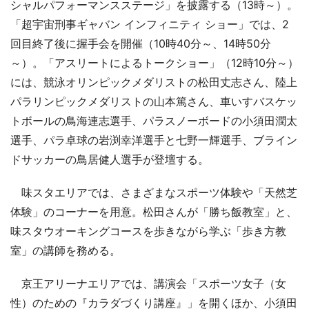
シャルパフォーマンスステージ」を披露する（13時～）。
「超宇宙刑事ギャバン インフィニティ ショー」では、2
回目終了後に握手会を開催（10時40分～、14時50分
～）。「アスリートによるトークショー」（12時10分～）
には、競泳オリンピックメダリストの松田丈志さん、陸上
パラリンピックメダリストの山本篤さん、車いすバスケッ
トボールの鳥海連志選手、パラスノーボードの小須田潤太
選手、パラ卓球の岩渕幸洋選手と七野一輝選手、ブライン
ドサッカーの鳥居健人選手が登壇する。
味スタエリアでは、さまざまなスポーツ体験や「天然芝
体験」のコーナーを用意。松田さんが「勝ち飯教室」と、
味スタウオーキングコースを歩きながら学ぶ「歩き方教
室」の講師を務める。
京王アリーナエリアでは、講演会「スポーツ女子（女
性）のための『カラダづくり講座』」を開くほか、小須田