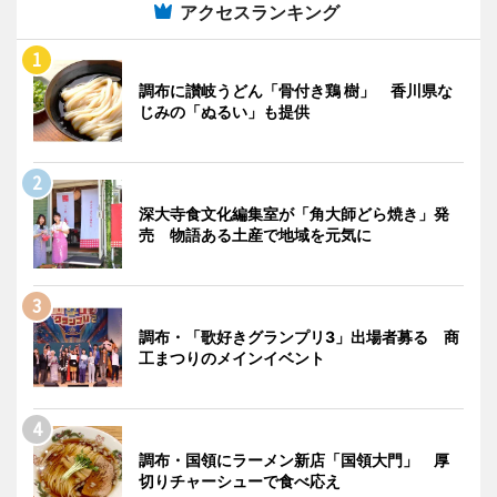
アクセスランキング
調布に讃岐うどん「骨付き鶏 樹」 香川県な
じみの「ぬるい」も提供
深大寺食文化編集室が「角大師どら焼き」発
売 物語ある土産で地域を元気に
調布・「歌好きグランプリ3」出場者募る 商
工まつりのメインイベント
調布・国領にラーメン新店「国領大門」 厚
切りチャーシューで食べ応え