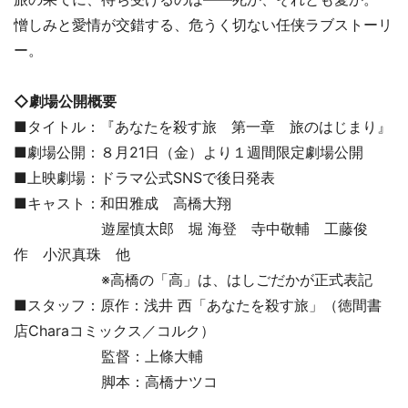
憎しみと愛情が交錯する、危うく切ない任侠ラブストーリ
ー。
◇劇場公開概要
■タイトル：『あなたを殺す旅 第一章 旅のはじまり』
■劇場公開：８月21日（金）より１週間限定劇場公開
■上映劇場：ドラマ公式SNSで後日発表
■キャスト：和田雅成 高橋大翔
遊屋慎太郎 堀 海登 寺中敬輔 工藤俊
作 小沢真珠 他
※高橋の「高」は、はしごだかが正式表記
■スタッフ：原作：浅井 西「あなたを殺す旅」（徳間書
店Charaコミックス／コルク）
監督：上條大輔
脚本：高橋ナツコ