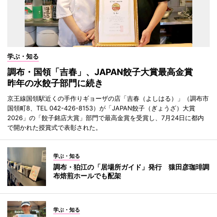
学ぶ・知る
調布・国領「吉春」、JAPAN餃子大賞最高金賞
昨年の水餃子部門に続き
京王線国領駅近くの手作りギョーザの店「吉春（よしはる）」（調布市
国領町8、TEL 042-426-8153）が「JAPAN餃子（ぎょうざ）大賞
2026」の「餃子銘店大賞」部門で最高金賞を受賞し、7月24日に都内
で開かれた授賞式で表彰された。
学ぶ・知る
調布・狛江の「居場所ガイド」発行 猿田彦珈琲調
布焙煎ホールでも配架
学ぶ・知る