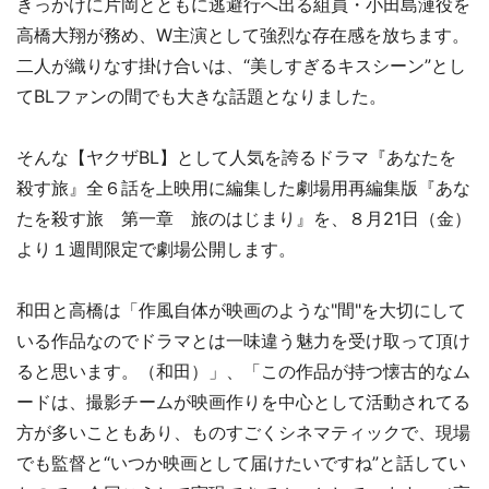
きっかけに片岡とともに逃避行へ出る組員・小田島漣役を
高橋大翔が務め、W主演として強烈な存在感を放ちます。
二人が織りなす掛け合いは、“美しすぎるキスシーン”とし
てBLファンの間でも大きな話題となりました。
そんな【ヤクザBL】として人気を誇るドラマ『あなたを
殺す旅』全６話を上映用に編集した劇場用再編集版『あな
たを殺す旅 第一章 旅のはじまり』を、８月21日（金）
より１週間限定で劇場公開します。
和田と高橋は「作風自体が映画のような"間"を大切にして
いる作品なのでドラマとは一味違う魅力を受け取って頂け
ると思います。（和田）」、「この作品が持つ懐古的なム
ードは、撮影チームが映画作りを中心として活動されてる
方が多いこともあり、ものすごくシネマティックで、現場
でも監督と“いつか映画として届けたいですね”と話してい