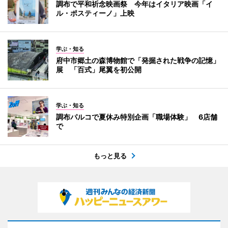
調布で平和祈念映画祭 今年はイタリア映画「イ
ル・ポスティーノ」上映
学ぶ・知る
府中市郷土の森博物館で「発掘された戦争の記憶」
展 「百式」尾翼を初公開
学ぶ・知る
調布パルコで夏休み特別企画「職場体験」 6店舗
で
もっと見る