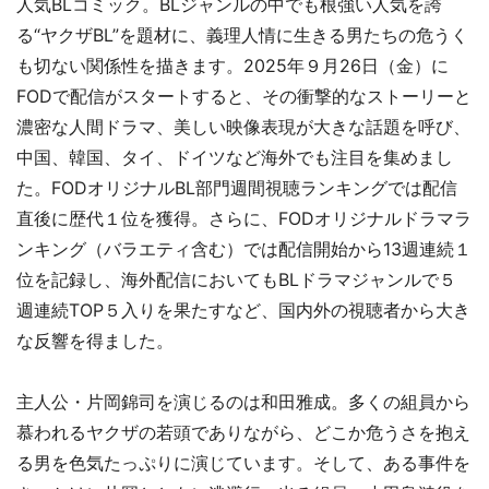
人気BLコミック。BLジャンルの中でも根強い人気を誇
る“ヤクザBL”を題材に、義理人情に生きる男たちの危うく
も切ない関係性を描きます。2025年９月26日（金）に
FODで配信がスタートすると、その衝撃的なストーリーと
濃密な人間ドラマ、美しい映像表現が大きな話題を呼び、
中国、韓国、タイ、ドイツなど海外でも注目を集めまし
た。FODオリジナルBL部門週間視聴ランキングでは配信
直後に歴代１位を獲得。さらに、FODオリジナルドラマラ
ンキング（バラエティ含む）では配信開始から13週連続１
位を記録し、海外配信においてもBLドラマジャンルで５
週連続TOP５入りを果たすなど、国内外の視聴者から大き
な反響を得ました。
主人公・片岡錦司を演じるのは和田雅成。多くの組員から
慕われるヤクザの若頭でありながら、どこか危うさを抱え
る男を色気たっぷりに演じています。そして、ある事件を