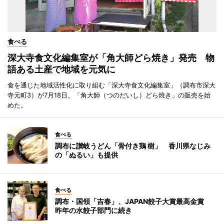
食べる
深大寺食文化編集室が「角大師どら焼き」発売 物
語ある土産で地域を元気に
食を通じた地域活性化に取り組む「深大寺食文化編集室」（調布市深大
寺元町3）が7月18日、「角大師（つのだいし）どら焼き」の販売を始
めた。
食べる
調布に讃岐うどん「骨付き鶏 樹」 香川県なじみ
の「ぬるい」も提供
食べる
調布・国領「吉春」、JAPAN餃子大賞最高金賞
昨年の水餃子部門に続き