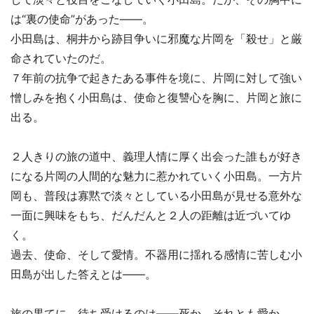
は“裏の使命”があった――。
小田島は、桐井から跡目争いに邪魔な片岡を「殺せ」と厳
命されていたのだ。
７年前の抗争で起きたある事件を境に、片岡に対して強い
憎しみを抱く小田島は、使命と復讐心を胸に、片岡と旅に
出る。
２人きりの旅の道中、義理人情に厚く出会った誰もが好き
になる片岡の人間的な魅力に惹かれていく小田島。一方片
岡も、普段は寡黙で淡々としている小田島が見せる意外な
一面に興味をもち、だんだんと２人の距離は近づいてゆ
く。
過去、使命、そして愛情。不器用に揺れる感情に苦しむ小
田島が出した答えとは――。
旅の果てに、待ち受けるのは――死か、それとも愛か。