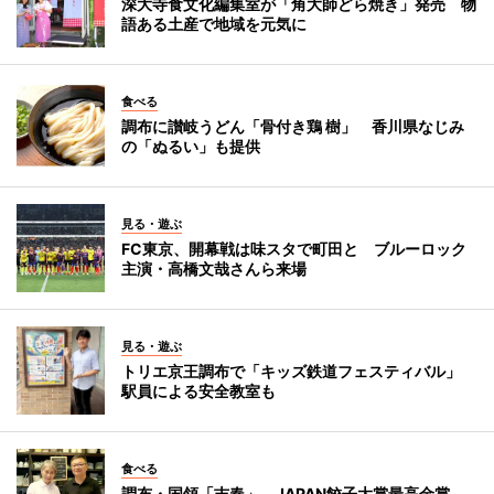
深大寺食文化編集室が「角大師どら焼き」発売 物
語ある土産で地域を元気に
食べる
調布に讃岐うどん「骨付き鶏 樹」 香川県なじみ
の「ぬるい」も提供
見る・遊ぶ
FC東京、開幕戦は味スタで町田と ブルーロック
主演・高橋文哉さんら来場
見る・遊ぶ
トリエ京王調布で「キッズ鉄道フェスティバル」
駅員による安全教室も
食べる
調布・国領「吉春」、JAPAN餃子大賞最高金賞