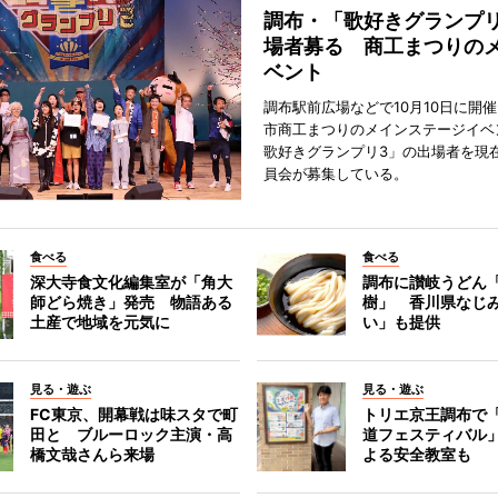
調布・「歌好きグランプリ
場者募る 商工まつりの
ベント
調布駅前広場などで10月10日に開
市商工まつりのメインステージイベ
歌好きグランプリ3」の出場者を現
員会が募集している。
食べる
食べる
深大寺食文化編集室が「角大
調布に讃岐うどん
師どら焼き」発売 物語ある
樹」 香川県なじ
土産で地域を元気に
い」も提供
見る・遊ぶ
見る・遊ぶ
FC東京、開幕戦は味スタで町
トリエ京王調布で
田と ブルーロック主演・高
道フェスティバル
橋文哉さんら来場
よる安全教室も