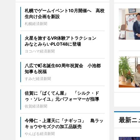
札幌でゲームイベント10月開催へ 高校
生向け企画を新設
札幌経済新聞
火星を旅するVR体験アトラクション
みなとみらいPLOT48に登場
ヨコハマ経済新聞
八広で町名誕生60周年祝賀会 小池都
知事も祝福
すみだ経済新聞
佐賀に「ばくてん屋」 「シルク・ド
ゥ・ソレイユ」元パフォーマーが指導
佐賀経済新聞
最新ニ
今帰仁・上運天に「ナギッコ」 島ラッ
キョウやモズクの加工品販売
やんばる経済新聞