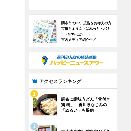
調布市でPR、広告をお考えの方
市報ちょうふ・ぱれっと・バナ
ー・SNSほか
市内メディア紹介中／
アクセスランキング
調布に讃岐うどん「骨付き
鶏 樹」 香川県なじみの
「ぬるい」も提供