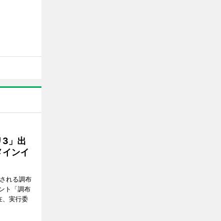
3」出
メインイ
催される調布
ント「調布
在、実行委