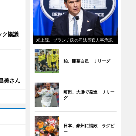
ック協議
米上院、ブランチ氏の司法長官人事承認
柏、開幕白星 Ｊリーグ
槻昌美さん
町田、大勝で発進 Ｊリー
グ
日本、豪州に惜敗 ラグビ
ー