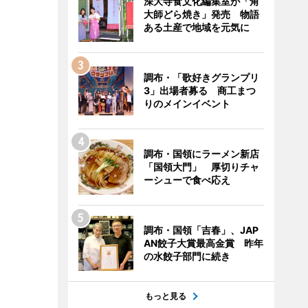
深大寺食文化編集室が「角
大師どら焼き」発売 物語
ある土産で地域を元気に
調布・「歌好きグランプリ
3」出場者募る 商工まつ
りのメインイベント
調布・国領にラーメン新店
「国領大門」 厚切りチャ
ーシューで食べ応え
調布・国領「吉春」、JAP
AN餃子大賞最高金賞 昨年
の水餃子部門に続き
もっと見る