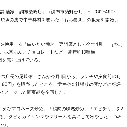
 藤家 調布柴崎店」（調布市菊野台1、TEL
042-490-
い焼きの皮で中華具材を巻いた「もち巻き」の販売を開始し
を使用する「白いたい焼き」専門店として今年4月
［広告］
、抹茶あん、チョコレートなど、常時約10種類
0個を売り上げている。
つ店長の尾崎佑二さんが今月1日から、ランチや夕食前の時
180円）を販売したところ、学生や会社帰りの客などに好評
イメージした同商品を企画した。
「えびマヨネーズ炒め」「鶏肉の味噌炒め」「エビチリ」を2
する。タピオカドリンクやクリームを具にして冷やした「つめ
いう。