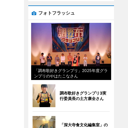
フォトフラッシュ
「調布歌好きグランプリ」2025年度グラ
ンプリのやはたこなさん
調布歌好きグランプリ3実
行委員長の土方康全さん
「深大寺食文化編集室」の