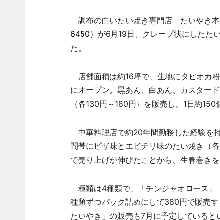
調布の白いたい焼き専門店「たいやき本舗
6450
）が6月19日、クレープ状にしたた
た。
店舗面積は約16坪で、生地にタピオカ粉
にオープン。黒あん、白あん、カスタード
（各130円～180円）を販売し、1日約15
中華料理店で約20年間勤務した経験を持
間帯にピザ味とエビチリ味のたい焼き（各
で売り上げが伸びたことから、生春巻きを
種類は4種類で、「チンジャオロース」
種類ずつパック詰めにして380円で販売
たいやき」の販売も7月に予定していると