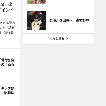
3」出
メインイ
英明が２回戦へ 高校野球
催される調布
ント「調布
在、実行委
もっと見る
「骨付き鶏
みの「ぬる
「キッズ鉄
」 駅員に