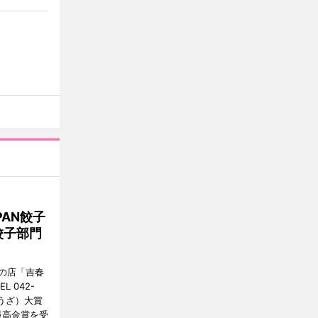
AN餃子
餃子部門
の店「吉春
 042-
ょうざ）大賞
最高金賞を受