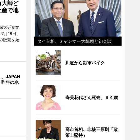
角大師ど
土産で地
深大寺食文
7月18日、
の販売を始
タイ首相、ミャンマー大統領と初会談
川底から独軍バイク
、JAPAN
 昨年の水
寿美花代さん死去、９４歳
高市首相、非核三原則「政
策上堅持」