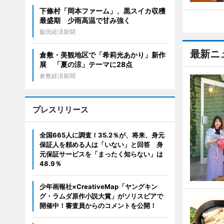
下條村「岡本ファーム」、黒スイカ収穫
最盛期 少雨高温で甘み強く
飯田経済新聞
最新ニ
倉敷・美観地区で「希莉光あかり」新作
展 「夏の涼」テーマに28点
倉敷経済新聞
プレスリリース
全国665人に調査！35.2％が、将来、身元
保証人を頼める人は「いない」と回答 身
元保証サービスを「まったく知らない」は
48.9％
少年画報社×CreativeMap「ヤングキン
グ・ラムダ原作小説大賞」がソリスピアで
開催中！審査員からのコメントを公開！