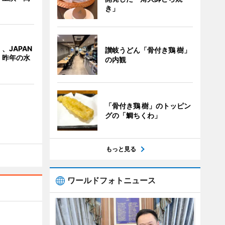
き」
、JAPAN
讃岐うどん「骨付き鶏 樹」
 昨年の水
の内観
「骨付き鶏 樹」のトッピン
グの「鯛ちくわ」
もっと見る
ワールドフォトニュース