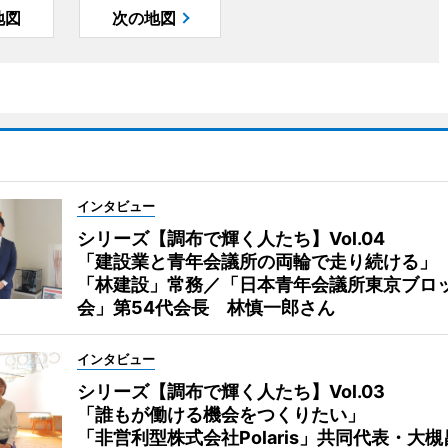
地図
次の地図
インタビュー
シリーズ【調布で輝く人たち】Vol.04
「建設業と青年会議所の両輪で走り続ける」
「林建設」常務／「日本青年会議所東京ブロ
会」第54代会長 林慎一郎さん
インタビュー
シリーズ【調布で輝く人たち】Vol.03
「誰もが働ける機会をつくりたい」
「非営利型株式会社Polaris」共同代表・大