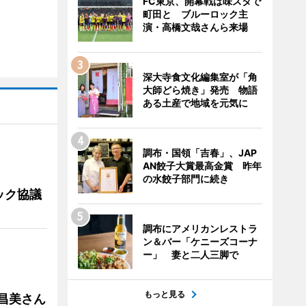
FC東京、開幕戦は味スタで
町田と ブルーロック主
演・高橋文哉さんら来場
深大寺食文化編集室が「角
大師どら焼き」発売 物語
ある土産で地域を元気に
調布・国領「吉春」、JAP
AN餃子大賞最高金賞 昨年
の水餃子部門に続き
ック協議
調布にアメリカンレストラ
ン＆バー「ケニーズコーナ
ー」 妻と二人三脚で
もっと見る
槻昌美さん