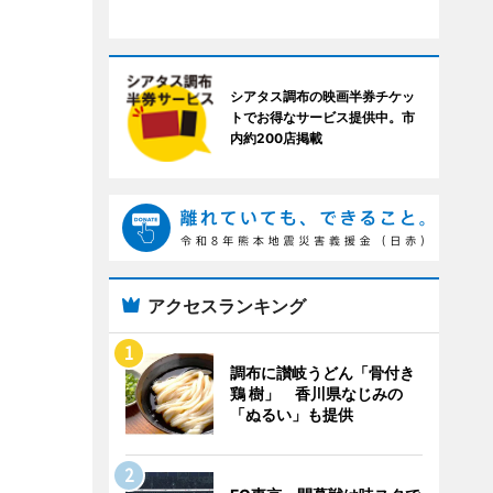
シアタス調布の映画半券チケッ
トでお得なサービス提供中。市
内約200店掲載
アクセスランキング
調布に讃岐うどん「骨付き
鶏 樹」 香川県なじみの
「ぬるい」も提供