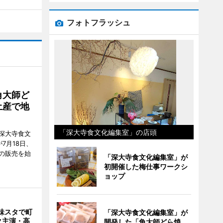
フォトフラッシュ
角大師ど
土産で地
「深大寺食文化編集室」の店頭
深大寺食文
7月18日、
の販売を始
「深大寺食文化編集室」が
初開催した梅仕事ワークシ
ョップ
味スタで町
「深大寺食文化編集室」が
ク主演・高
開発した「角大師どら焼