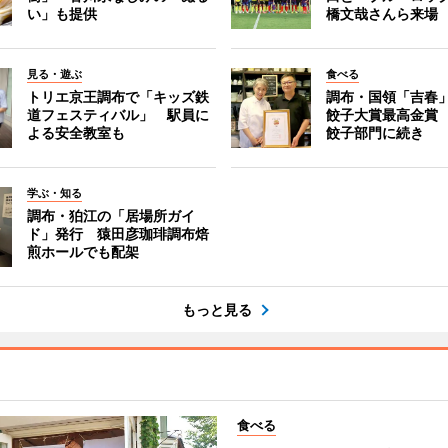
い」も提供
橋文哉さんら来場
見る・遊ぶ
食べる
トリエ京王調布で「キッズ鉄
調布・国領「吉春」
道フェスティバル」 駅員に
餃子大賞最高金賞
よる安全教室も
餃子部門に続き
学ぶ・知る
調布・狛江の「居場所ガイ
ド」発行 猿田彦珈琲調布焙
煎ホールでも配架
もっと見る
食べる