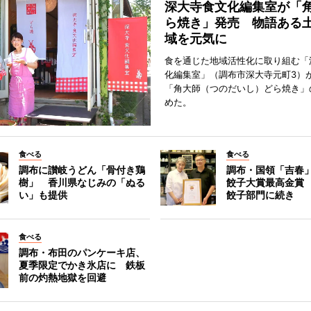
深大寺食文化編集室が「
ら焼き」発売 物語ある
域を元気に
食を通じた地域活性化に取り組む「
化編集室」（調布市深大寺元町3）が
「角大師（つのだいし）どら焼き」
めた。
食べる
食べる
調布に讃岐うどん「骨付き鶏
調布・国領「吉春」
樹」 香川県なじみの「ぬる
餃子大賞最高金賞
い」も提供
餃子部門に続き
食べる
調布・布田のパンケーキ店、
夏季限定でかき氷店に 鉄板
前の灼熱地獄を回避