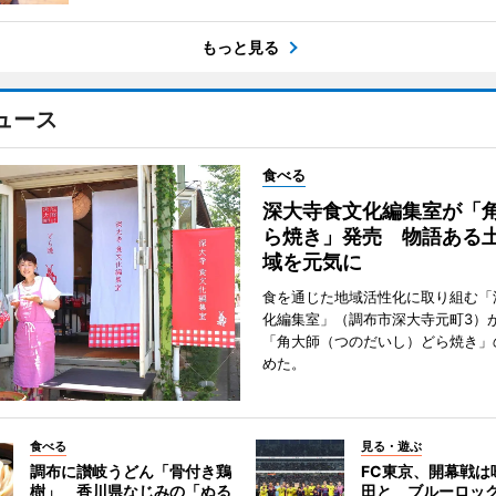
もっと見る
ュース
食べる
深大寺食文化編集室が「
ら焼き」発売 物語ある
域を元気に
食を通じた地域活性化に取り組む「
化編集室」（調布市深大寺元町3）が
「角大師（つのだいし）どら焼き」
めた。
食べる
見る・遊ぶ
調布に讃岐うどん「骨付き鶏
FC東京、開幕戦は
樹」 香川県なじみの「ぬる
田と ブルーロッ