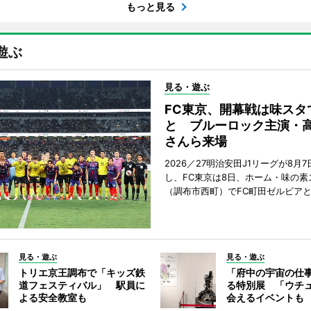
もっと見る
遊ぶ
見る・遊ぶ
FC東京、開幕戦は味スタ
と ブルーロック主演・
さんら来場
2026／27明治安田J1リーグが8月
し、FC東京は8日、ホーム・味の素
（調布市西町）でFC町田ゼルビア
見る・遊ぶ
見る・遊ぶ
トリエ京王調布で「キッズ鉄
「府中の宇宙の仕
道フェスティバル」 駅員に
る特別展 「ウチ
よる安全教室も
会えるイベントも