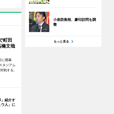
小泉防衛相、豪印訪問を調
整
で町田
もっと見る
高橋文哉
7日に開幕
スタジアム
と対戦する。
事」紹介す
ュウ人」に