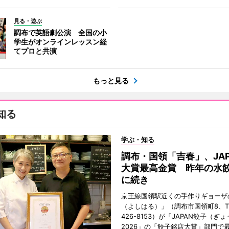
見る・遊ぶ
調布で英語劇公演 全国の小
学生がオンラインレッスン経
てプロと共演
もっと見る
知る
学ぶ・知る
調布・国領「吉春」、JAP
大賞最高金賞 昨年の水
に続き
京王線国領駅近くの手作りギョーザ
（よしはる）」（調布市国領町8、TEL
426-8153）が「JAPAN餃子（ぎ
2026」の「餃子銘店大賞」部門で